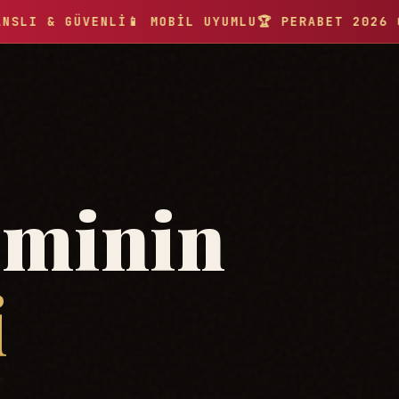
 GÜVENLI
📱 MOBIL UYUMLU
🏆 PERABET 2026 GÜNCEL 
iminin
i