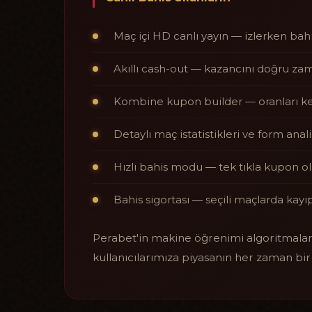
Maç içi HD canlı yayın — izlerken bah
Akıllı cash-out — kazancını doğru zam
Kombine kupon builder — oranları ke
Detaylı maç istatistikleri ve form anali
Hızlı bahis modu — tek tıkla kupon ol
Bahis sigortası — seçili maçlarda kay
Perabet'in makine öğrenimi algoritmaları,
kullanıcılarımıza piyasanın her zaman bi