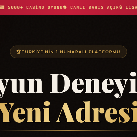
+ CASINO OYUNU
⚽ CANLI BAHIS AÇIK
🔒 LISANSLI &
TÜRKIYE'NIN 1 NUMARALI PLATFORMU
Oyun Deney
Yeni Adres