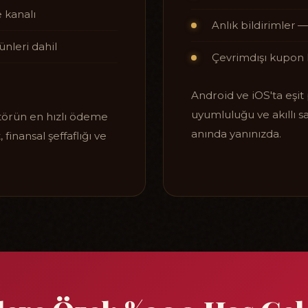
 kanalı
Anlık bildirimler 
ünleri dahil
Çevrimdışı kupon h
Android ve iOS'ta eşi
uyumluluğu ve akıllı sa
törün en hızlı ödeme
anında yanınızda.
finansal şeffaflığı ve