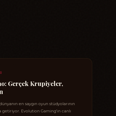
O
: Gerçek Krupiyeler,
n
 dünyanın en saygın oyun stüdyolarının
a getiriyor. Evolution Gaming'in canlı