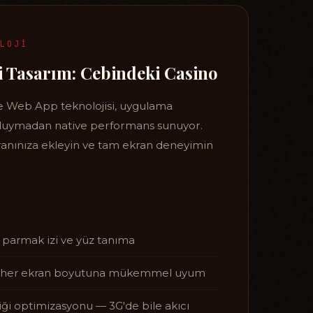
LOJI
i Tasarım: Cebindeki Casino
e Web App teknolojisi, uygulama
 duymadan native performans sunuyor.
anınıza ekleyin ve tam ekran deneyimin
 parmak izi ve yüz tanıma
— her ekran boyutuna mükemmel uyum
ği optimizasyonu — 3G'de bile akıcı