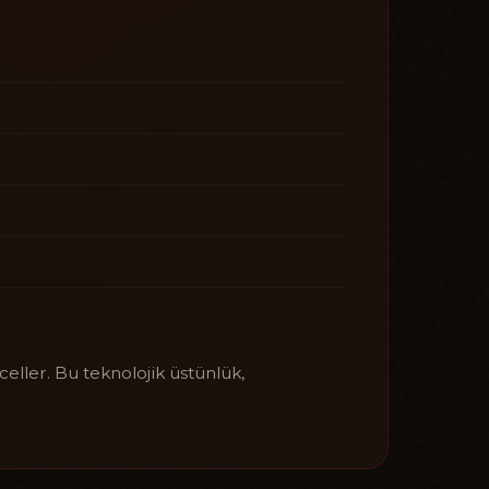
eller. Bu teknolojik üstünlük,