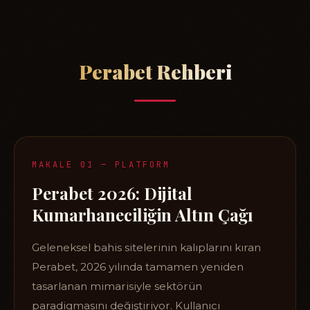
Perabet Rehberi
MAKALE 01 — PLATFORM
Perabet 2026: Dijital
Kumarhaneciliğin Altın Çağı
Geleneksel bahis sitelerinin kalıplarını kıran
Perabet, 2026 yılında tamamen yeniden
tasarlanan mimarisiyle sektörün
paradigmasını değiştiriyor. Kullanıcı