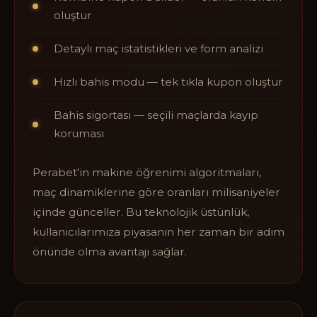
oluştur
Detaylı maç istatistikleri ve form analizi
Hızlı bahis modu — tek tıkla kupon oluştur
Bahis sigortası — seçili maçlarda kayıp
koruması
Perabet'in makine öğrenimi algoritmaları,
maç dinamiklerine göre oranları milisaniyeler
içinde günceller. Bu teknolojik üstünlük,
kullanıcılarımıza piyasanın her zaman bir adım
önünde olma avantajı sağlar.