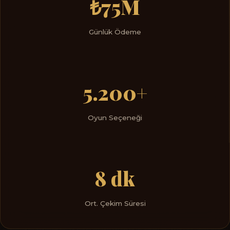
₺75M
Günlük Ödeme
5.200+
Oyun Seçeneği
8 dk
Ort. Çekim Süresi