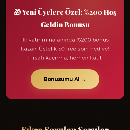
🎁 Yeni Üyelere Özel: %200 Hoş
Geldin Bonusu
İlk yatırımına anında %200 bonus
kazan. Üstelik 50 free spin hediye!
Fırsatı kaçırma, hemen katıl.
Bonusumu Al →
Sıkça Sorulan Sorular