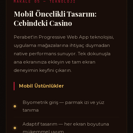
MAKALE 05 — TEKNOLOJI
Mobil Öncelikli Tasarım:
Cebindeki Casino
Perabet'in Progressive Web App teknolojisi,
uygulama mağazalarına ihtiyaç duymadan
native performans sunuyor. Tek dokunuşla
ana ekranınıza ekleyin ve tam ekran
deneyimin keyfini çıkarın.
Mobil Üstünlükler
Biyometrik giriş — parmak izi ve yüz
tanıma
Adaptif tasarım — her ekran boyutuna
mükemmel uyum