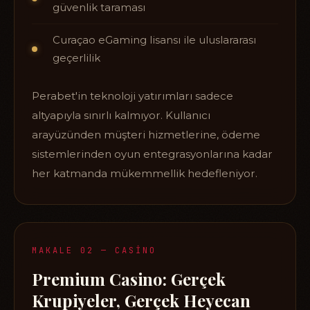
güvenlik taraması
Curaçao eGaming lisansı ile uluslararası
geçerlilik
Perabet'in teknoloji yatırımları sadece
altyapıyla sınırlı kalmıyor. Kullanıcı
arayüzünden müşteri hizmetlerine, ödeme
sistemlerinden oyun entegrasyonlarına kadar
her katmanda mükemmellik hedefleniyor.
MAKALE 02 — CASINO
Premium Casino: Gerçek
Krupiyeler, Gerçek Heyecan