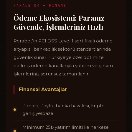
MAKALE 04 — FINANS
Ödeme Ekosistemi: Paranız
Güvende, İşlemleriniz Hızlı
Perabet'in PCI DSS Level 1 sertifikalı ödeme
altyapısı, bankacılık sektörü standartlarında
güvenlik sunar. Türkiye'ye özel optimize
edilmiş ödeme kanallarıyla yatırım ve çekim
işlemleriniz sorunsuz tamamlanır.
Finansal Avantajlar
Papara, Payfix, banka havalesi, kripto —
geniş yelpaze
Minimum 25₺ yatırım limiti ile herkese