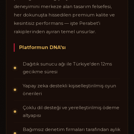
deneyimini merkeze alan tasarım felsefesi,
her dokunuşta hissedilen premium kalite ve
kesintisiz performans — işte Perabet'i
rakiplerinden ayıran temel unsurlar.
Platformun DNA'sı
Dağıtık sunucu ağı ile Türkiye'den 12ms
gecikme süresi
Yapay zeka destekli kişiselleştirilmiş oyun
önerileri
Çoklu dil desteği ve yerelleştirilmiş ödeme
altyapısı
Bağımsız denetim firmaları tarafından aylık