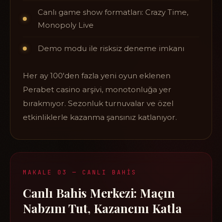
Canlı game show formatları: Crazy Time,
Monopoly Live
Demo modu ile risksiz deneme imkanı
Her ay 100'den fazla yeni oyun eklenen
Perabet casino arşivi, monotonluğa yer
bırakmıyor. Sezonluk turnuvalar ve özel
etkinliklerle kazanma şansınız katlanıyor.
MAKALE 03 — CANLI BAHIS
Canlı Bahis Merkezi: Maçın
Nabzını Tut, Kazancını Katla