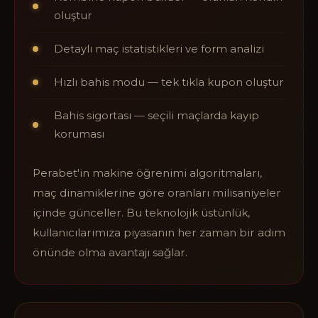
oluştur
Detaylı maç istatistikleri ve form analizi
Hızlı bahis modu — tek tıkla kupon oluştur
Bahis sigortası — seçili maçlarda kayıp
koruması
Perabet'in makine öğrenimi algoritmaları,
maç dinamiklerine göre oranları milisaniyeler
içinde günceller. Bu teknolojik üstünlük,
kullanıcılarımıza piyasanın her zaman bir adım
önünde olma avantajı sağlar.