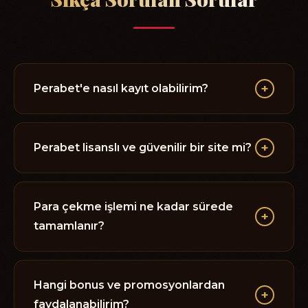
+
Perabet'e nasıl kayıt olabilirim?
Güncel giriş adresimize tıklayın, sağ üstteki
"Kayıt Ol" butonuna basın. Ad-soyad, e-posta
+
Perabet lisanslı ve güvenilir bir site mi?
ve telefon bilgilerinizi girerek 30 saniyede
üyeliğinizi oluşturun. E-posta doğrulaması
Evet. Perabet, Curaçao eGaming otoritesi
sonrası hesabınız aktif olur ve ilk yatırım
tarafından lisanslanmıştır (Sertifika No:
Para çekme işlemi ne kadar sürede
+
bonusunuzu talep edebilirsiniz.
1029384756). Tüm oyunlar bağımsız RNG
tamamlanır?
sertifikasına sahiptir. 256-bit SSL şifreleme, iki
faktörlü doğrulama ve düzenli güvenlik
Standart üyeler için ortalama 8-15 dakika, VIP
denetimleri ile kullanıcı verileri bankacılık
üyeler için 5 dakikanın altında. Kripto para
Hangi bonus ve promosyonlardan
+
düzeyinde korunmaktadır.
çekimleri blockchain ağ yoğunluğuna göre 1-
faydalanabilirim?