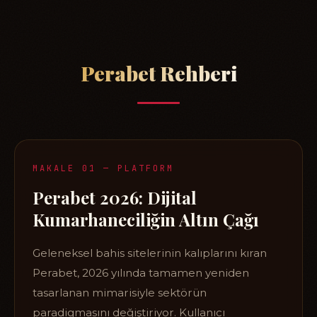
Perabet Rehberi
MAKALE 01 — PLATFORM
Perabet 2026: Dijital
Kumarhaneciliğin Altın Çağı
Geleneksel bahis sitelerinin kalıplarını kıran
Perabet, 2026 yılında tamamen yeniden
tasarlanan mimarisiyle sektörün
paradigmasını değiştiriyor. Kullanıcı