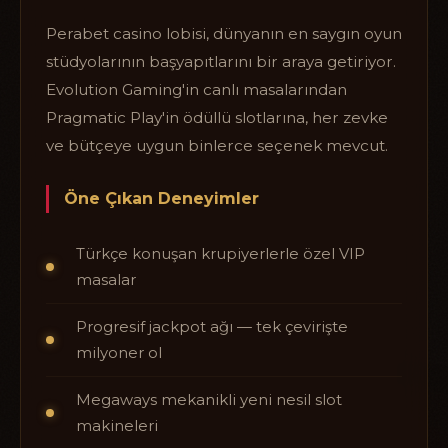
Perabet casino lobisi, dünyanın en saygın oyun
stüdyolarının başyapıtlarını bir araya getiriyor.
Evolution Gaming'in canlı masalarından
Pragmatic Play'in ödüllü slotlarına, her zevke
ve bütçeye uygun binlerce seçenek mevcut.
Öne Çıkan Deneyimler
Türkçe konuşan krupiyerlerle özel VIP
masalar
Progresif jackpot ağı — tek çevirişte
milyoner ol
Megaways mekanikli yeni nesil slot
makineleri