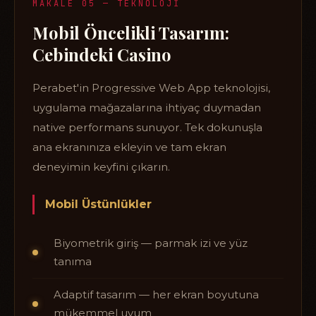
MAKALE 05 — TEKNOLOJI
Mobil Öncelikli Tasarım:
Cebindeki Casino
Perabet'in Progressive Web App teknolojisi,
uygulama mağazalarına ihtiyaç duymadan
native performans sunuyor. Tek dokunuşla
ana ekranınıza ekleyin ve tam ekran
deneyimin keyfini çıkarın.
Mobil Üstünlükler
Biyometrik giriş — parmak izi ve yüz
tanıma
Adaptif tasarım — her ekran boyutuna
mükemmel uyum