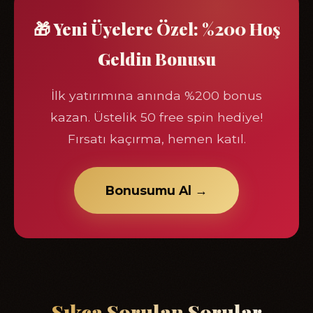
🎁 Yeni Üyelere Özel: %200 Hoş
Geldin Bonusu
İlk yatırımına anında %200 bonus
kazan. Üstelik 50 free spin hediye!
Fırsatı kaçırma, hemen katıl.
Bonusumu Al →
Sıkça Sorulan Sorular