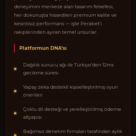
deneyimini merkeze alan tasarım felsefesi,
her dokunuşta hissedilen premium kalite ve
kesintisiz performans — işte Perabet'i
rakiplerinden ayıran temel unsurlar.
Platformun DNA'sı
Dağıtık sunucu ağı ile Türkiye'den 12ms
gecikme süresi
Yapay zeka destekli kişiselleştirilmiş oyun
önerileri
Çoklu dil desteği ve yerelleştirilmiş ödeme
altyapısı
Bağımsız denetim firmaları tarafından aylık