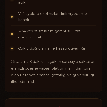
açık
VIP üyelere özel hızlandırılmış ödeme
kanalı
7/24 kesintisiz işlem garantisi — tatil
günleri dahil
Çoklu doğrulama ile hesap güvenliği
Ortalama 8 dakikalık çekim süresiyle sektörün
en hızlı ödeme yapan platformlarından biri
olan Perabet, finansal şeffaflığı ve güvenilirliği
ilke edinmiştir.