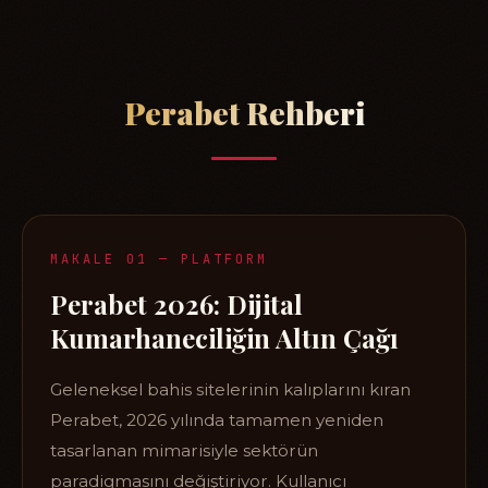
Perabet Rehberi
MAKALE 01 — PLATFORM
Perabet 2026: Dijital
Kumarhaneciliğin Altın Çağı
Geleneksel bahis sitelerinin kalıplarını kıran
Perabet, 2026 yılında tamamen yeniden
tasarlanan mimarisiyle sektörün
paradigmasını değiştiriyor. Kullanıcı