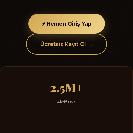
⚡ Hemen Giriş Yap
Ücretsiz Kayıt Ol →
2.5M+
Aktif Üye