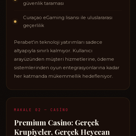
güvenlik taraması
Curaçao eGaming lisansı ile uluslararası
geçerlilik
Perabet'in teknoloji yatırımları sadece
altyapıyla sınırlı kalmıyor. Kullanıcı
arayüzünden müşteri hizmetlerine, ödeme
sistemlerinden oyun entegrasyonlarına kadar
her katmanda mükemmellik hedefleniyor.
MAKALE 02 — CASINO
Premium Casino: Gerçek
Krupiyeler, Gerçek Heyecan