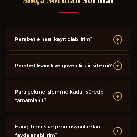
+
Perabet'e nasıl kayıt olabilirim?
Güncel giriş adresimize tıklayın, sağ üstteki
"Kayıt Ol" butonuna basın. Ad-soyad, e-posta
+
Perabet lisanslı ve güvenilir bir site mi?
ve telefon bilgilerinizi girerek 30 saniyede
üyeliğinizi oluşturun. E-posta doğrulaması
Evet. Perabet, Curaçao eGaming otoritesi
sonrası hesabınız aktif olur ve ilk yatırım
tarafından lisanslanmıştır (Sertifika No:
Para çekme işlemi ne kadar sürede
+
bonusunuzu talep edebilirsiniz.
1029384756). Tüm oyunlar bağımsız RNG
tamamlanır?
sertifikasına sahiptir. 256-bit SSL şifreleme, iki
faktörlü doğrulama ve düzenli güvenlik
Standart üyeler için ortalama 8-15 dakika, VIP
denetimleri ile kullanıcı verileri bankacılık
üyeler için 5 dakikanın altında. Kripto para
Hangi bonus ve promosyonlardan
+
düzeyinde korunmaktadır.
çekimleri blockchain ağ yoğunluğuna göre 1-
faydalanabilirim?