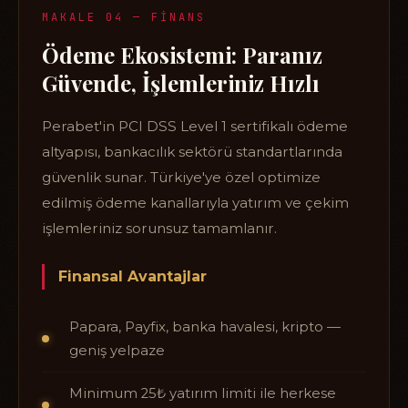
MAKALE 04 — FINANS
Ödeme Ekosistemi: Paranız
Güvende, İşlemleriniz Hızlı
Perabet'in PCI DSS Level 1 sertifikalı ödeme
altyapısı, bankacılık sektörü standartlarında
güvenlik sunar. Türkiye'ye özel optimize
edilmiş ödeme kanallarıyla yatırım ve çekim
işlemleriniz sorunsuz tamamlanır.
Finansal Avantajlar
Papara, Payfix, banka havalesi, kripto —
geniş yelpaze
Minimum 25₺ yatırım limiti ile herkese