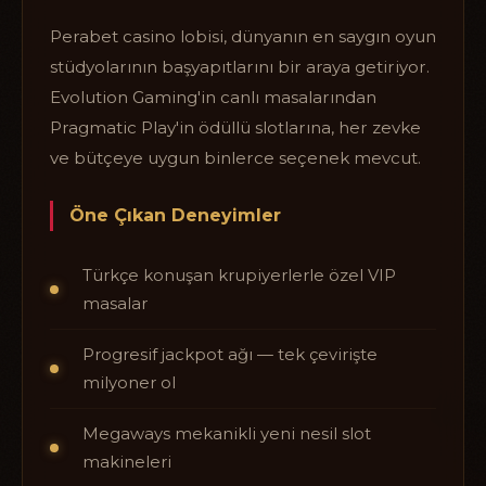
Perabet casino lobisi, dünyanın en saygın oyun
stüdyolarının başyapıtlarını bir araya getiriyor.
Evolution Gaming'in canlı masalarından
Pragmatic Play'in ödüllü slotlarına, her zevke
ve bütçeye uygun binlerce seçenek mevcut.
Öne Çıkan Deneyimler
Türkçe konuşan krupiyerlerle özel VIP
masalar
Progresif jackpot ağı — tek çevirişte
milyoner ol
Megaways mekanikli yeni nesil slot
makineleri