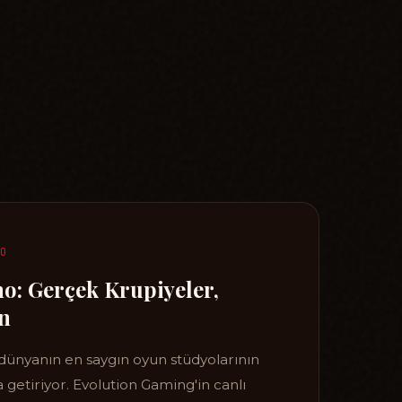
O
: Gerçek Krupiyeler,
n
 dünyanın en saygın oyun stüdyolarının
a getiriyor. Evolution Gaming'in canlı