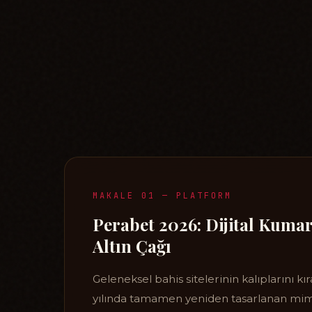
MAKALE 01 — PLATFORM
Perabet 2026: Dijital Kumar
Altın Çağı
Geleneksel bahis sitelerinin kalıplarını k
yılında tamamen yeniden tasarlanan mim