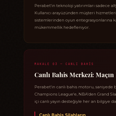
Perabet'in teknoloji yatırımları sadece alty
Kullanıcı arayüzünden müşteri hizmetle
sistemlerinden oyun entegrasyonlarına 
mükemmellik hedefleniyor.
MAKALE 03 — CANLI BAHIS
Canlı Bahis Merkezi: Maçın 
Perabet'in canlı bahis motoru, saniyede b
Champions League'e, NBA'den Grand Slam t
içi canlı yayın desteğiyle her an bilgiye day
Canlı Bahis Silahların