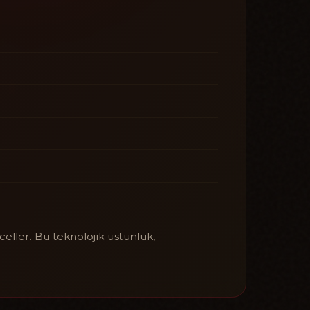
eller. Bu teknolojik üstünlük,