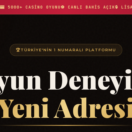
+ CASINO OYUNU
⚽ CANLI BAHIS AÇIK
🔒 LISANSLI &
TÜRKIYE'NIN 1 NUMARALI PLATFORMU
Oyun Deney
Yeni Adres