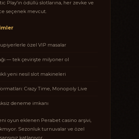
 Play'in ödüllü slotlarına, her zevke ve
ce seçenek mevcut.
imler
upiyerlerle özel VIP masalar
ğı — tek çevirişte milyoner ol
i yeni nesil slot makineleri
ormatları: Crazy Time, Monopoly Live
sksiz deneme imkanı
eni oyun eklenen Perabet casino arşivi,
mıyor. Sezonluk turnuvalar ve özel
ansınız katlanıyor.