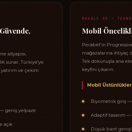
MAKALE 05 — TEKNO
 Güvende,
Mobil Öncelikl
Perabet'in Progressiv
mağazalarına ihtiyaç
me altyapısı,
Tek dokunuşla ana ekr
ik sunar. Türkiye'ye
keyfini çıkarın.
 yatırım ve çekim
Mobil Üstünlükler
Biyometrik giriş —
o — geniş yelpaze
Adaptif tasarım 
e açık
Düşük bant genişli