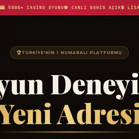
 CASINO OYUNU
⚽ CANLI BAHIS AÇIK
🔒 LISANSLI & G
TÜRKIYE'NIN 1 NUMARALI PLATFORMU
Oyun Deney
Yeni Adres