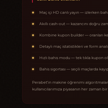
Maç içi HD canlı yayın — izlerken bah
Akıllı cash-out — kazancını doğru zam
Kombine kupon builder — oranları ke
Detaylı maç istatistikleri ve form anali
Hızlı bahis modu — tek tıkla kupon ol
Bahis sigortası — seçili maçlarda kay
Perabet'in makine öğrenimi algoritmaları,
kullanıcılarımıza piyasanın her zaman bi