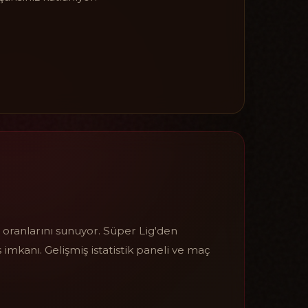
i oranlarını sunuyor. Süper Lig'den
mkanı. Gelişmiş istatistik paneli ve maç