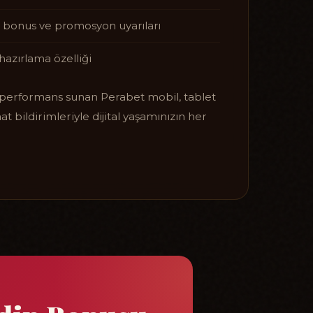
— bonus ve promosyon uyarıları
azırlama özelliği
t performans sunan Perabet mobil, tablet
at bildirimleriyle dijital yaşamınızın her