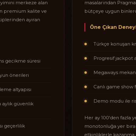
neyimini merkeze alan
masalarından Pragmatic
len premium kalite ve
bütçeye uygun binler
kiplerinden ayıran
Öne Çıkan Deney
Türkçe konuşan kr
Progresif jackpot a
2ms gecikme süresi
Megaways mekanikl
oyun önerileri
Canlı game show f
ödeme altyapısı
Demo modu ile ri
 aylık güvenlik
Her ay 100'den fazla y
ı geçerlilik
monotonluğa yer bırak
etkinliklerle kazanma ş