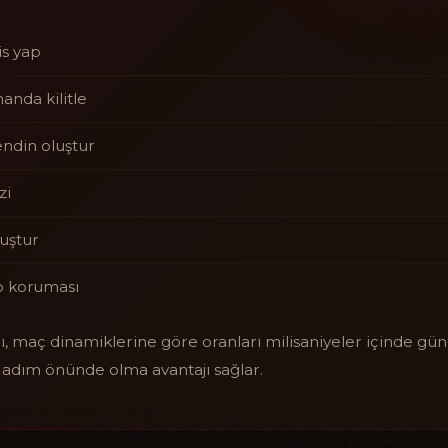
is yap
anda kilitle
ndin oluştur
zi
uştur
ıp koruması
 maç dinamiklerine göre oranları milisaniyeler içinde günc
r adım önünde olma avantajı sağlar.