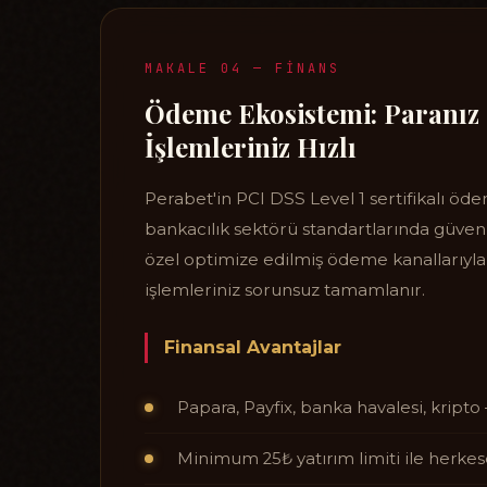
MAKALE 04 — FINANS
Ödeme Ekosistemi: Paranız
İşlemleriniz Hızlı
Perabet'in PCI DSS Level 1 sertifikalı öde
bankacılık sektörü standartlarında güvenl
özel optimize edilmiş ödeme kanallarıyla
işlemleriniz sorunsuz tamamlanır.
Finansal Avantajlar
Papara, Payfix, banka havalesi, kript
Minimum 25₺ yatırım limiti ile herkes