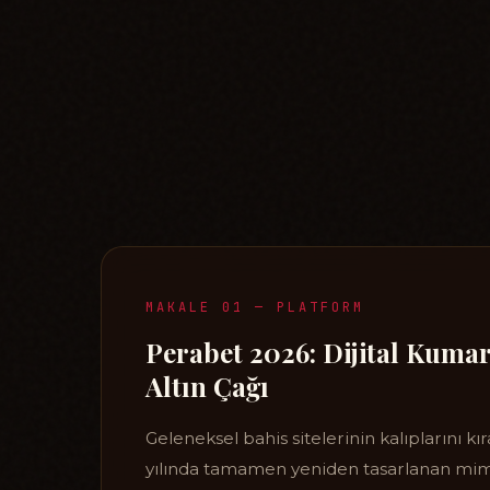
MAKALE 01 — PLATFORM
Perabet 2026: Dijital Kumar
Altın Çağı
Geleneksel bahis sitelerinin kalıplarını k
yılında tamamen yeniden tasarlanan mim