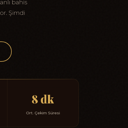
anlı bahis
yor. Şimdi
8 dk
Ort. Çekim Süresi