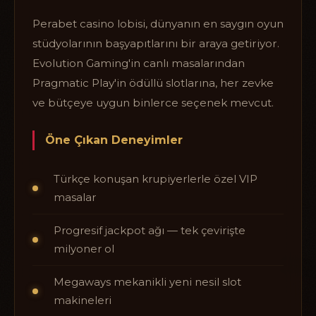
Perabet casino lobisi, dünyanın en saygın oyun
stüdyolarının başyapıtlarını bir araya getiriyor.
Evolution Gaming'in canlı masalarından
Pragmatic Play'in ödüllü slotlarına, her zevke
ve bütçeye uygun binlerce seçenek mevcut.
Öne Çıkan Deneyimler
Türkçe konuşan krupiyerlerle özel VIP
masalar
Progresif jackpot ağı — tek çevirişte
milyoner ol
Megaways mekanikli yeni nesil slot
makineleri