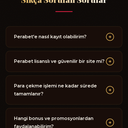
+
Perabet'e nasıl kayıt olabilirim?
Güncel giriş adresimize tıklayın, sağ üstteki
"Kayıt Ol" butonuna basın. Ad-soyad, e-posta
+
Perabet lisanslı ve güvenilir bir site mi?
ve telefon bilgilerinizi girerek 30 saniyede
üyeliğinizi oluşturun. E-posta doğrulaması
Evet. Perabet, Curaçao eGaming otoritesi
sonrası hesabınız aktif olur ve ilk yatırım
tarafından lisanslanmıştır (Sertifika No:
Para çekme işlemi ne kadar sürede
+
bonusunuzu talep edebilirsiniz.
1029384756). Tüm oyunlar bağımsız RNG
tamamlanır?
sertifikasına sahiptir. 256-bit SSL şifreleme, iki
faktörlü doğrulama ve düzenli güvenlik
Standart üyeler için ortalama 8-15 dakika, VIP
denetimleri ile kullanıcı verileri bankacılık
üyeler için 5 dakikanın altında. Kripto para
Hangi bonus ve promosyonlardan
+
düzeyinde korunmaktadır.
çekimleri blockchain ağ yoğunluğuna göre 1-
faydalanabilirim?