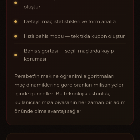
oluştur
Detaylı maç istatistikleri ve form analizi
Hızlı bahis modu — tek tıkla kupon oluştur
Bahis sigortası — seçili maçlarda kayıp
koruması
Perabet'in makine öğrenimi algoritmaları,
maç dinamiklerine göre oranları milisaniyeler
içinde günceller. Bu teknolojik üstünlük,
kullanıcılarımıza piyasanın her zaman bir adım
önünde olma avantajı sağlar.