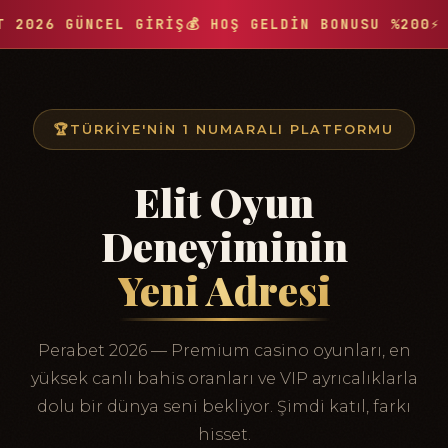
 2026 GÜNCEL GIRIŞ
💰 HOŞ GELDIN BONUSU %200
⚡ A
TÜRKIYE'NIN 1 NUMARALI PLATFORMU
Elit Oyun
Deneyiminin
Yeni Adresi
Perabet 2026 — Premium casino oyunları, en
yüksek canlı bahis oranları ve VIP ayrıcalıklarla
dolu bir dünya seni bekliyor. Şimdi katıl, farkı
hisset.