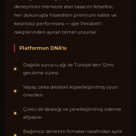
deneyimini merkeze alan tasarım felsefesi,
her dokunuşta hissedilen premium kalite ve
kesintisiz performans — işte Perabet'i
rakiplerinden ayıran temel unsurlar.
Platformun DNA'sı
Dağıtık sunucu ağı ile Türkiye'den 12ms
gecikme süresi
Yapay zeka destekli kişiselleştirilmiş oyun
önerileri
Çoklu dil desteği ve yerelleştirilmiş ödeme
altyapısı
Bağımsız denetim firmaları tarafından aylık