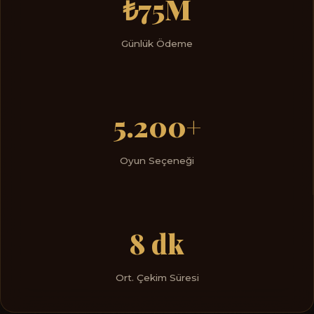
₺75M
Günlük Ödeme
5.200+
Oyun Seçeneği
8 dk
Ort. Çekim Süresi