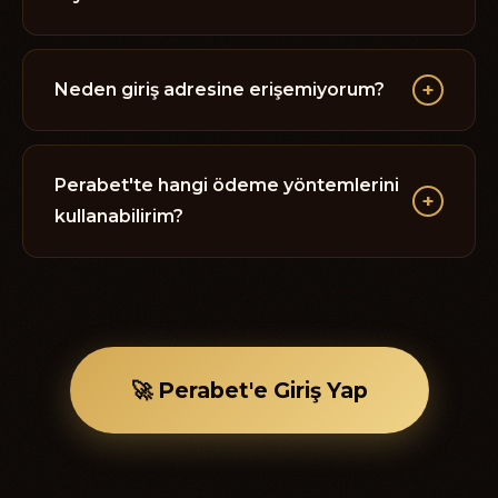
30 dakika arasında değişir. Hafta sonu ve
resmi tatillerde bile kesintisiz ödeme
Yeni üyelere %200 hoş geldin bonusu + 50
garantisi sunulmaktadır.
free spin, haftalık %15 kayıp bonusu, her
+
Neden giriş adresine erişemiyorum?
yatırıma %10 ekstra bonus, arkadaş davet
bonusu (kişi başı 100₺), ve VIP seviye
Erişim engellemeleri nedeniyle alan adları
bonusları sunulmaktadır. Özel günlerde ve
periyodik olarak güncellenmektedir. Bu
Perabet'te hangi ödeme yöntemlerini
+
turnuvalarda ekstra promosyonlar
sayfayı favorilerinize ekleyerek her zaman en
kullanabilirim?
düzenlenir.
güncel adrese ulaşabilirsiniz. Ayrıca Telegram
kanalımız ve sosyal medya hesaplarımızdan
Banka havalesi/EFT (tüm Türk bankaları),
anlık adres güncellemelerini takip
Papara, Payfix, kripto paralar (Bitcoin, USDT,
edebilirsiniz.
Ethereum), kredi/banka kartı ve diğer e-
cüzdan çözümleri desteklenmektedir.
🚀 Perabet'e Giriş Yap
Minimum yatırım limiti 25₺, maksimum
çekim limiti 500.000₺'dir.