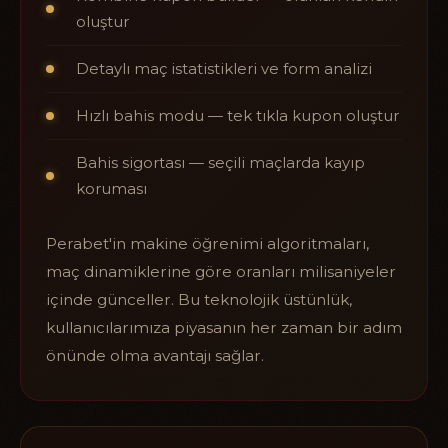
oluştur
Detaylı maç istatistikleri ve form analizi
Hızlı bahis modu — tek tıkla kupon oluştur
Bahis sigortası — seçili maçlarda kayıp
koruması
Perabet'in makine öğrenimi algoritmaları,
maç dinamiklerine göre oranları milisaniyeler
içinde günceller. Bu teknolojik üstünlük,
kullanıcılarımıza piyasanın her zaman bir adım
önünde olma avantajı sağlar.