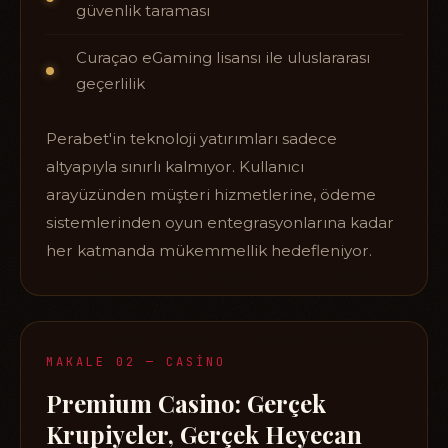
güvenlik taraması
Curaçao eGaming lisansı ile uluslararası
geçerlilik
Perabet'in teknoloji yatırımları sadece
altyapıyla sınırlı kalmıyor. Kullanıcı
arayüzünden müşteri hizmetlerine, ödeme
sistemlerinden oyun entegrasyonlarına kadar
her katmanda mükemmellik hedefleniyor.
MAKALE 02 — CASINO
Premium Casino: Gerçek
Krupiyeler, Gerçek Heyecan