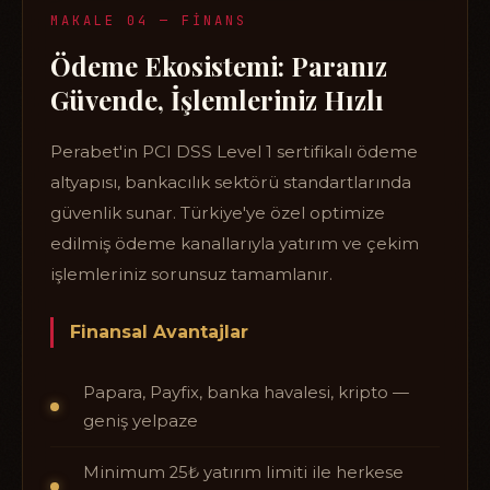
MAKALE 04 — FINANS
Ödeme Ekosistemi: Paranız
Güvende, İşlemleriniz Hızlı
Perabet'in PCI DSS Level 1 sertifikalı ödeme
altyapısı, bankacılık sektörü standartlarında
güvenlik sunar. Türkiye'ye özel optimize
edilmiş ödeme kanallarıyla yatırım ve çekim
işlemleriniz sorunsuz tamamlanır.
Finansal Avantajlar
Papara, Payfix, banka havalesi, kripto —
geniş yelpaze
Minimum 25₺ yatırım limiti ile herkese