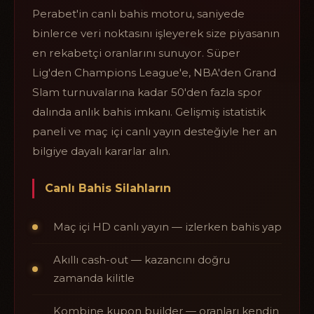
Perabet'in canlı bahis motoru, saniyede
binlerce veri noktasını işleyerek size piyasanın
en rekabetçi oranlarını sunuyor. Süper
Lig'den Champions League'e, NBA'den Grand
Slam turnuvalarına kadar 50'den fazla spor
dalında anlık bahis imkanı. Gelişmiş istatistik
paneli ve maç içi canlı yayın desteğiyle her an
bilgiye dayalı kararlar alın.
Canlı Bahis Silahların
Maç içi HD canlı yayın — izlerken bahis yap
Akıllı cash-out — kazancını doğru
zamanda kilitle
Kombine kupon builder — oranları kendin