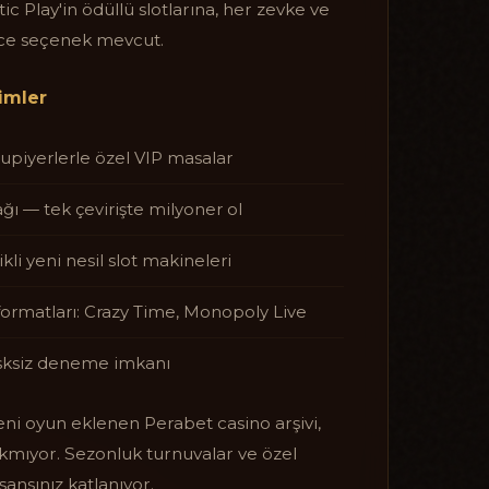
 Play'in ödüllü slotlarına, her zevke ve
ce seçenek mevcut.
imler
upiyerlerle özel VIP masalar
ğı — tek çevirişte milyoner ol
i yeni nesil slot makineleri
ormatları: Crazy Time, Monopoly Live
sksiz deneme imkanı
eni oyun eklenen Perabet casino arşivi,
mıyor. Sezonluk turnuvalar ve özel
ansınız katlanıyor.