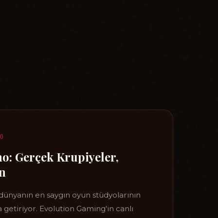
O
: Gerçek Krupiyeler,
n
 dünyanın en saygın oyun stüdyolarının
a getiriyor. Evolution Gaming'in canlı