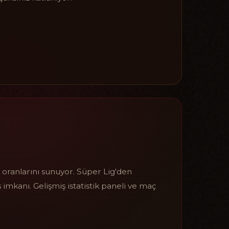
i oranlarını sunuyor. Süper Lig'den
mkanı. Gelişmiş istatistik paneli ve maç