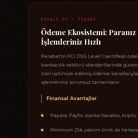
MAKALE 04 — FINANS
Ödeme Ekosistemi: Paranız
İşlemleriniz Hızlı
Perabet'in PCI DSS Level 1 sertifikalı öde
bankacılık sektörü standartlarında güvenl
özel optimize edilmiş ödeme kanallarıyla
işlemleriniz sorunsuz tamamlanır.
Finansal Avantajlar
Papara, Payfix, banka havalesi, kript
Minimum 25₺ yatırım limiti ile herkes