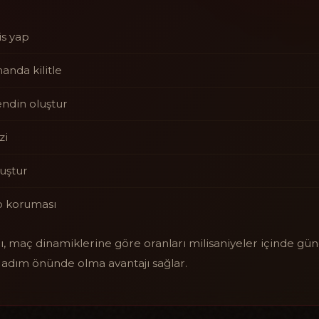
is yap
anda kilitle
ndin oluştur
zi
uştur
ıp koruması
 maç dinamiklerine göre oranları milisaniyeler içinde günc
r adım önünde olma avantajı sağlar.