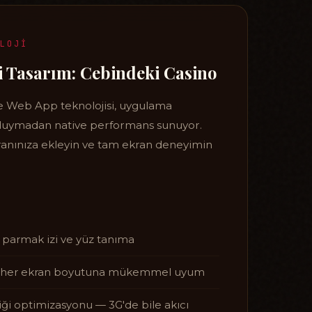
LOJI
i Tasarım: Cebindeki Casino
e Web App teknolojisi, uygulama
 duymadan native performans sunuyor.
anınıza ekleyin ve tam ekran deneyimin
 parmak izi ve yüz tanıma
— her ekran boyutuna mükemmel uyum
ği optimizasyonu — 3G'de bile akıcı