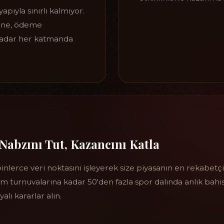
apıyla sınırlı kalmıyor.
rine, ödeme
kadar her katmanda
Nabzını Tut, Kazancını Katla
inlerce veri noktasını işleyerek size piyasanın en rekabetç
urnuvalarına kadar 50'den fazla spor dalında anlık bahis i
alı kararlar alın.