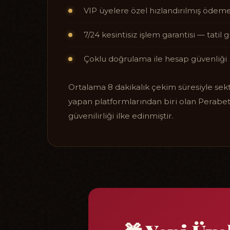
VIP üyelere özel hızlandırılmış ödeme
7/24 kesintisiz işlem garantisi — tatil g
Çoklu doğrulama ile hesap güvenliği
Ortalama 8 dakikalık çekim süresiyle sek
yapan platformlarından biri olan Perabet, 
güvenilirliği ilke edinmiştir.