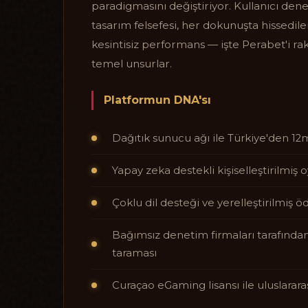
paradigmasını değiştiriyor. Kullanıcı de
tasarım felsefesi, her dokunuşta hissedi
kesintisiz performans — işte Perabet'i ra
temel unsurlar.
Platformun DNA'sı
Dağıtık sunucu ağı ile Türkiye'den 1
Yapay zeka destekli kişiselleştirilmiş 
Çoklu dil desteği ve yerelleştirilmiş 
Bağımsız denetim firmaları tarafından
taraması
Curaçao eGaming lisansı ile uluslararas