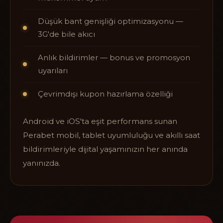
Düşük bant genişliği optimizasyonu —
3G'de bile akıcı
Anlık bildirimler — bonus ve promosyon
uyarıları
Çevrimdışı kupon hazırlama özelliği
Android ve iOS'ta eşit performans sunan
Perabet mobil, tablet uyumluluğu ve akıllı saat
bildirimleriyle dijital yaşamınızın her anında
yanınızda.