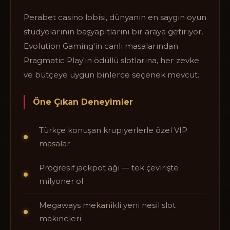
Perabet casino lobisi, dünyanın en saygın oyun
stüdyolarının başyapıtlarını bir araya getiriyor.
Evolution Gaming'in canlı masalarından
Pragmatic Play'in ödüllü slotlarına, her zevke
ve bütçeye uygun binlerce seçenek mevcut.
Öne Çıkan Deneyimler
Türkçe konuşan krupiyerlerle özel VIP
masalar
Progresif jackpot ağı — tek çevirişte
milyoner ol
Megaways mekanikli yeni nesil slot
makineleri