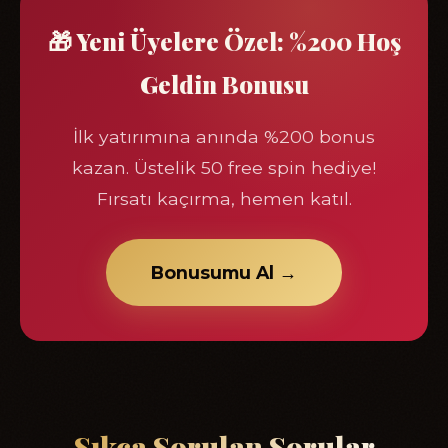
🎁 Yeni Üyelere Özel: %200 Hoş
Geldin Bonusu
İlk yatırımına anında %200 bonus
kazan. Üstelik 50 free spin hediye!
Fırsatı kaçırma, hemen katıl.
Bonusumu Al →
Sıkça Sorulan Sorular