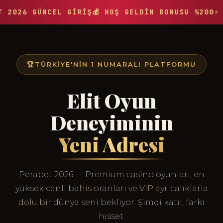
 2026 GÜNCEL GIRIŞ
💰 HOŞ GELDIN BONUSU %200
⚡ A
TÜRKIYE'NIN 1 NUMARALI PLATFORMU
Elit Oyun
Deneyiminin
Yeni Adresi
Perabet 2026 — Premium casino oyunları, en
yüksek canlı bahis oranları ve VIP ayrıcalıklarla
dolu bir dünya seni bekliyor. Şimdi katıl, farkı
hisset.