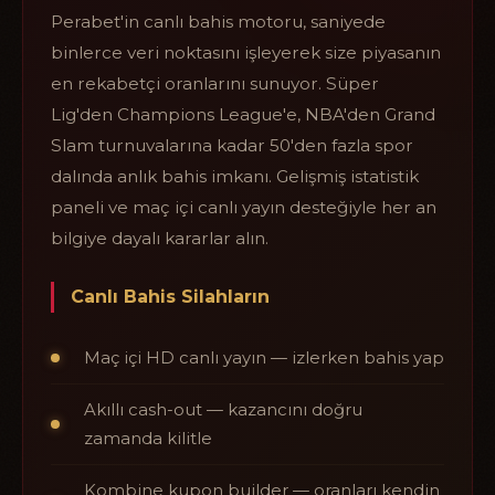
Perabet'in canlı bahis motoru, saniyede
binlerce veri noktasını işleyerek size piyasanın
en rekabetçi oranlarını sunuyor. Süper
Lig'den Champions League'e, NBA'den Grand
Slam turnuvalarına kadar 50'den fazla spor
dalında anlık bahis imkanı. Gelişmiş istatistik
paneli ve maç içi canlı yayın desteğiyle her an
bilgiye dayalı kararlar alın.
Canlı Bahis Silahların
Maç içi HD canlı yayın — izlerken bahis yap
Akıllı cash-out — kazancını doğru
zamanda kilitle
Kombine kupon builder — oranları kendin