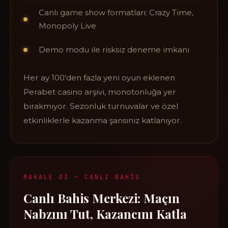
Canlı game show formatları: Crazy Time,
Monopoly Live
Demo modu ile risksiz deneme imkanı
Her ay 100'den fazla yeni oyun eklenen
Perabet casino arşivi, monotonluğa yer
bırakmıyor. Sezonluk turnuvalar ve özel
etkinliklerle kazanma şansınız katlanıyor.
MAKALE 03 — CANLI BAHIS
Canlı Bahis Merkezi: Maçın
Nabzını Tut, Kazancını Katla