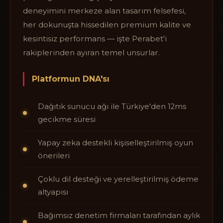
deneyimini merkeze alan tasarım felsefesi,
her dokunuşta hissedilen premium kalite ve
kesintisiz performans — işte Perabet'i
rakiplerinden ayıran temel unsurlar.
Platformun DNA'sı
Dağıtık sunucu ağı ile Türkiye'den 12ms
gecikme süresi
Yapay zeka destekli kişiselleştirilmiş oyun
önerileri
Çoklu dil desteği ve yerelleştirilmiş ödeme
altyapısı
Bağımsız denetim firmaları tarafından aylık