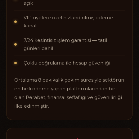
açık
VIP üyelere özel hızlandırılmış ödeme
kanalı
7/24 kesintisiz işlem garantisi — tatil
günleri dahil
Çoklu doğrulama ile hesap güvenliği
Ortalama 8 dakikalık çekim süresiyle sektörün
en hızlı ödeme yapan platformlarından biri
olan Perabet, finansal şeffaflığı ve güvenilirliği
ilke edinmiştir.