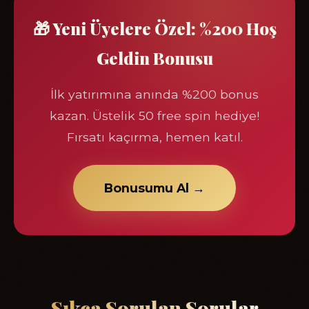
🎁 Yeni Üyelere Özel: %200 Hoş
Geldin Bonusu
İlk yatırımına anında %200 bonus
kazan. Üstelik 50 free spin hediye!
Fırsatı kaçırma, hemen katıl.
Bonusumu Al →
Sıkça Sorulan Sorular