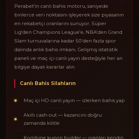
Perabet'in canlı bahis motoru, saniyede
binlerce veri noktasını işleyerek size piyasanın
en rekabetçi oranlarını sunuyor. Süper
Lig'den Champions League'e, NBA'den Grand
Slam turnuvalarına kadar 50'den fazla spor
dalında anlık bahis imkanı. Gelişmiş istatistik
paneli ve maç içi canlı yayın desteğiyle her an
bilgiye dayalı kararlar alın.
Canlı Bahis Silahların
Maç içi HD canlı yayın — izlerken bahis yap
Akıllı cash-out — kazancını doğru
zamanda kilitle
Kombine kupon builder — oranları kendin