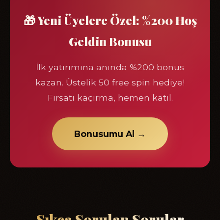
🎁 Yeni Üyelere Özel: %200 Hoş
Geldin Bonusu
İlk yatırımına anında %200 bonus
kazan. Üstelik 50 free spin hediye!
Fırsatı kaçırma, hemen katıl.
Bonusumu Al →
Sıkça Sorulan Sorular