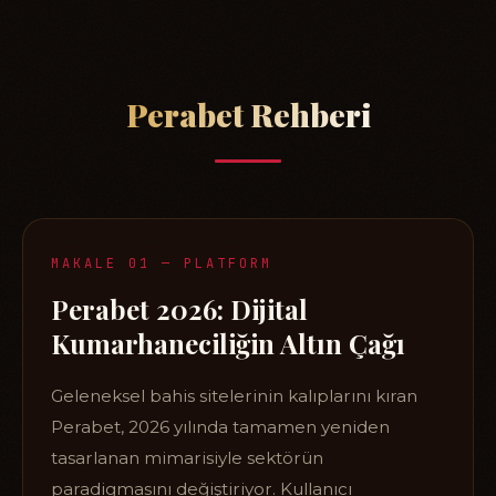
Perabet Rehberi
MAKALE 01 — PLATFORM
Perabet 2026: Dijital
Kumarhaneciliğin Altın Çağı
Geleneksel bahis sitelerinin kalıplarını kıran
Perabet, 2026 yılında tamamen yeniden
tasarlanan mimarisiyle sektörün
paradigmasını değiştiriyor. Kullanıcı