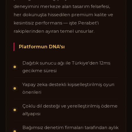
deneyimini merkeze alan tasarım felsefesi,
her dokunuşta hissedilen premium kalite ve
kesintisiz performans — işte Perabet'i
rakiplerinden ayıran temel unsurlar.
Platformun DNA'sı
Dağıtık sunucu ağı ile Türkiye'den 12ms
gecikme süresi
Yapay zeka destekli kişiselleştirilmiş oyun
önerileri
Çoklu dil desteği ve yerelleştirilmiş ödeme
altyapısı
Bağımsız denetim firmaları tarafından aylık