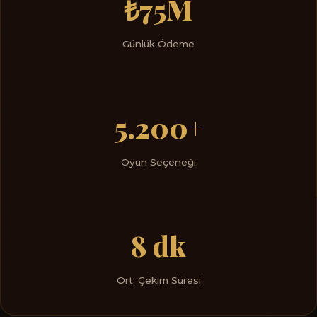
₺75M
Günlük Ödeme
5.200+
Oyun Seçeneği
8 dk
Ort. Çekim Süresi