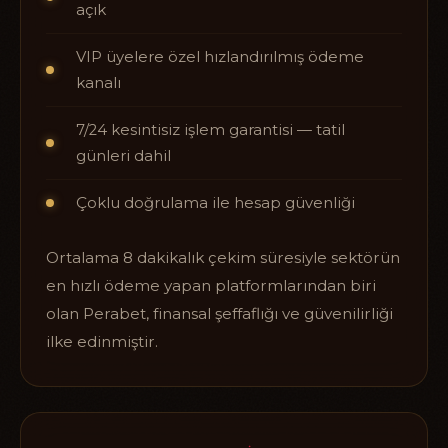
açık
VIP üyelere özel hızlandırılmış ödeme
kanalı
7/24 kesintisiz işlem garantisi — tatil
günleri dahil
Çoklu doğrulama ile hesap güvenliği
Ortalama 8 dakikalık çekim süresiyle sektörün
en hızlı ödeme yapan platformlarından biri
olan Perabet, finansal şeffaflığı ve güvenilirliği
ilke edinmiştir.