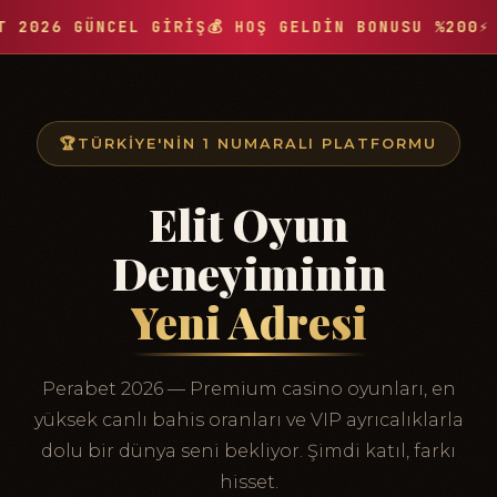
 2026 GÜNCEL GIRIŞ
💰 HOŞ GELDIN BONUSU %200
⚡ A
TÜRKIYE'NIN 1 NUMARALI PLATFORMU
Elit Oyun
Deneyiminin
Yeni Adresi
Perabet 2026 — Premium casino oyunları, en
yüksek canlı bahis oranları ve VIP ayrıcalıklarla
dolu bir dünya seni bekliyor. Şimdi katıl, farkı
hisset.