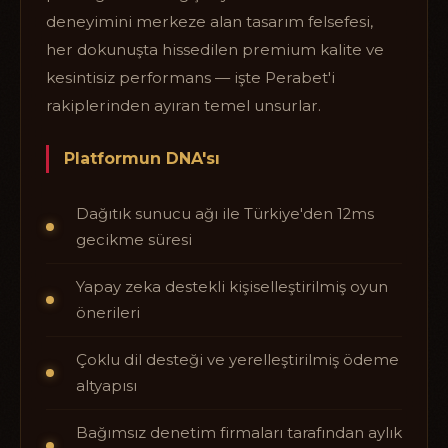
deneyimini merkeze alan tasarım felsefesi,
her dokunuşta hissedilen premium kalite ve
kesintisiz performans — işte Perabet'i
rakiplerinden ayıran temel unsurlar.
Platformun DNA'sı
Dağıtık sunucu ağı ile Türkiye'den 12ms
gecikme süresi
Yapay zeka destekli kişiselleştirilmiş oyun
önerileri
Çoklu dil desteği ve yerelleştirilmiş ödeme
altyapısı
Bağımsız denetim firmaları tarafından aylık