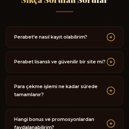
+
Perabet'e nasıl kayıt olabilirim?
Güncel giriş adresimize tıklayın, sağ üstteki
"Kayıt Ol" butonuna basın. Ad-soyad, e-posta
+
Perabet lisanslı ve güvenilir bir site mi?
ve telefon bilgilerinizi girerek 30 saniyede
üyeliğinizi oluşturun. E-posta doğrulaması
Evet. Perabet, Curaçao eGaming otoritesi
sonrası hesabınız aktif olur ve ilk yatırım
tarafından lisanslanmıştır (Sertifika No:
Para çekme işlemi ne kadar sürede
+
bonusunuzu talep edebilirsiniz.
1029384756). Tüm oyunlar bağımsız RNG
tamamlanır?
sertifikasına sahiptir. 256-bit SSL şifreleme, iki
faktörlü doğrulama ve düzenli güvenlik
Standart üyeler için ortalama 8-15 dakika, VIP
denetimleri ile kullanıcı verileri bankacılık
üyeler için 5 dakikanın altında. Kripto para
Hangi bonus ve promosyonlardan
+
düzeyinde korunmaktadır.
çekimleri blockchain ağ yoğunluğuna göre 1-
faydalanabilirim?