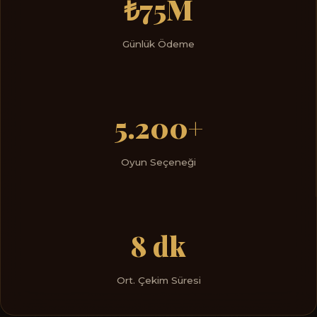
₺75M
Günlük Ödeme
5.200+
Oyun Seçeneği
8 dk
Ort. Çekim Süresi