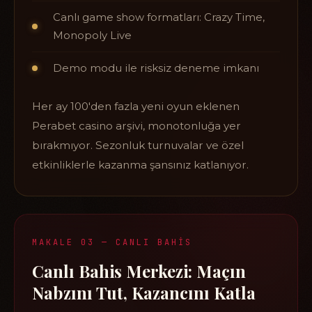
Canlı game show formatları: Crazy Time,
Monopoly Live
Demo modu ile risksiz deneme imkanı
Her ay 100'den fazla yeni oyun eklenen
Perabet casino arşivi, monotonluğa yer
bırakmıyor. Sezonluk turnuvalar ve özel
etkinliklerle kazanma şansınız katlanıyor.
MAKALE 03 — CANLI BAHIS
Canlı Bahis Merkezi: Maçın
Nabzını Tut, Kazancını Katla