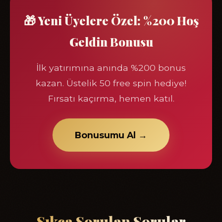
🎁 Yeni Üyelere Özel: %200 Hoş
Geldin Bonusu
İlk yatırımına anında %200 bonus
kazan. Üstelik 50 free spin hediye!
Fırsatı kaçırma, hemen katıl.
Bonusumu Al →
Sıkça Sorulan Sorular