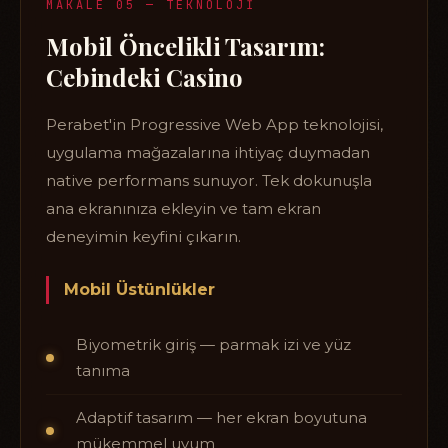
MAKALE 05 — TEKNOLOJI
Mobil Öncelikli Tasarım:
Cebindeki Casino
Perabet'in Progressive Web App teknolojisi,
uygulama mağazalarına ihtiyaç duymadan
native performans sunuyor. Tek dokunuşla
ana ekranınıza ekleyin ve tam ekran
deneyimin keyfini çıkarın.
Mobil Üstünlükler
Biyometrik giriş — parmak izi ve yüz
tanıma
Adaptif tasarım — her ekran boyutuna
mükemmel uyum