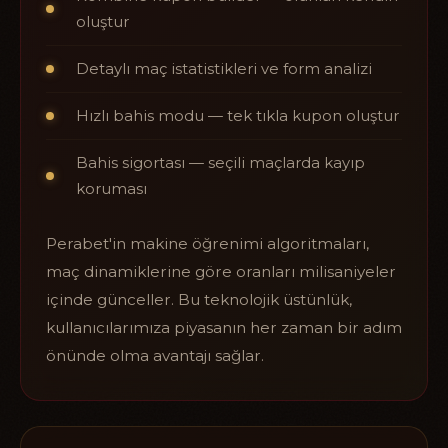
oluştur
Detaylı maç istatistikleri ve form analizi
Hızlı bahis modu — tek tıkla kupon oluştur
Bahis sigortası — seçili maçlarda kayıp
koruması
Perabet'in makine öğrenimi algoritmaları,
maç dinamiklerine göre oranları milisaniyeler
içinde günceller. Bu teknolojik üstünlük,
kullanıcılarımıza piyasanın her zaman bir adım
önünde olma avantajı sağlar.