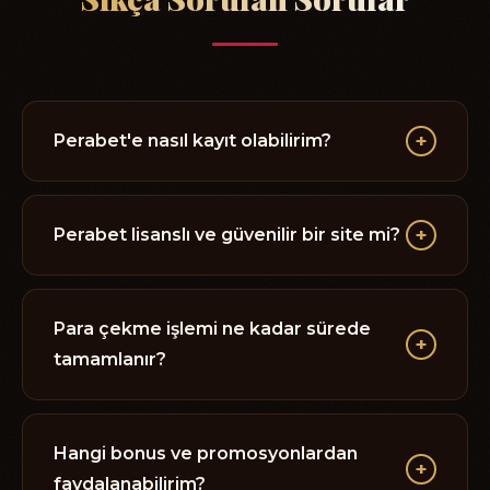
+
Perabet'e nasıl kayıt olabilirim?
Güncel giriş adresimize tıklayın, sağ üstteki
"Kayıt Ol" butonuna basın. Ad-soyad, e-posta
+
Perabet lisanslı ve güvenilir bir site mi?
ve telefon bilgilerinizi girerek 30 saniyede
üyeliğinizi oluşturun. E-posta doğrulaması
Evet. Perabet, Curaçao eGaming otoritesi
sonrası hesabınız aktif olur ve ilk yatırım
tarafından lisanslanmıştır (Sertifika No:
Para çekme işlemi ne kadar sürede
+
bonusunuzu talep edebilirsiniz.
1029384756). Tüm oyunlar bağımsız RNG
tamamlanır?
sertifikasına sahiptir. 256-bit SSL şifreleme, iki
faktörlü doğrulama ve düzenli güvenlik
Standart üyeler için ortalama 8-15 dakika, VIP
denetimleri ile kullanıcı verileri bankacılık
üyeler için 5 dakikanın altında. Kripto para
Hangi bonus ve promosyonlardan
+
düzeyinde korunmaktadır.
çekimleri blockchain ağ yoğunluğuna göre 1-
faydalanabilirim?