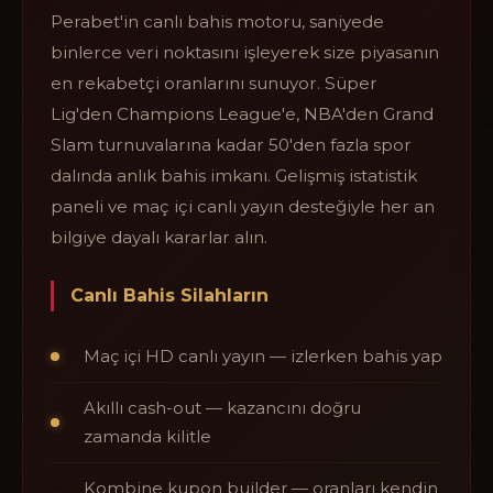
Perabet'in canlı bahis motoru, saniyede
binlerce veri noktasını işleyerek size piyasanın
en rekabetçi oranlarını sunuyor. Süper
Lig'den Champions League'e, NBA'den Grand
Slam turnuvalarına kadar 50'den fazla spor
dalında anlık bahis imkanı. Gelişmiş istatistik
paneli ve maç içi canlı yayın desteğiyle her an
bilgiye dayalı kararlar alın.
Canlı Bahis Silahların
Maç içi HD canlı yayın — izlerken bahis yap
Akıllı cash-out — kazancını doğru
zamanda kilitle
Kombine kupon builder — oranları kendin