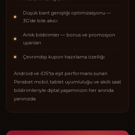
Düşük bant genişliği optimizasyonu —
3G'de bile akıcı
Anlık bildirimler — bonus ve promosyon
uyarıları
Çevrimdışı kupon hazırlama özelliği
Android ve iOS'ta eşit performans sunan
Perabet mobil, tablet uyumluluğu ve akıllı saat
bildirimleriyle dijital yaşamınızın her anında
yanınızda.