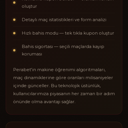
oluştur
Detaylı maç istatistikleri ve form analizi
Hızlı bahis modu — tek tıkla kupon oluştur
Bahis sigortası — seçili maçlarda kayıp
koruması
Perabet'in makine öğrenimi algoritmaları,
maç dinamiklerine göre oranları milisaniyeler
içinde günceller. Bu teknolojik üstünlük,
kullanıcılarımıza piyasanın her zaman bir adım
önünde olma avantajı sağlar.