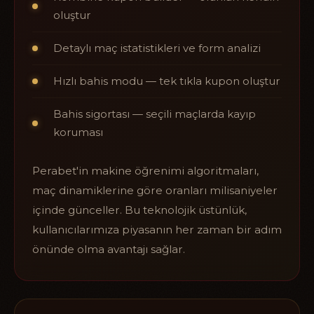
oluştur
Detaylı maç istatistikleri ve form analizi
Hızlı bahis modu — tek tıkla kupon oluştur
Bahis sigortası — seçili maçlarda kayıp
koruması
Perabet'in makine öğrenimi algoritmaları,
maç dinamiklerine göre oranları milisaniyeler
içinde günceller. Bu teknolojik üstünlük,
kullanıcılarımıza piyasanın her zaman bir adım
önünde olma avantajı sağlar.