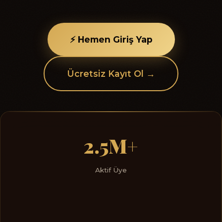
⚡ Hemen Giriş Yap
Ücretsiz Kayıt Ol →
2.5M+
Aktif Üye