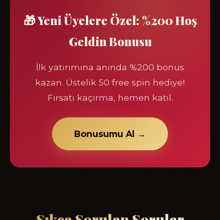
🎁 Yeni Üyelere Özel: %200 Hoş
Geldin Bonusu
İlk yatırımına anında %200 bonus
kazan. Üstelik 50 free spin hediye!
Fırsatı kaçırma, hemen katıl.
Bonusumu Al →
Sıkça Sorulan Sorular