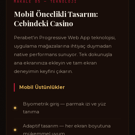
MAKALE 05 — TEKNOLOJI
Mobil Öncelikli Tasarım:
Cebindeki Casino
Perabet'in Progressive Web App teknolojisi,
uygulama mağazalarına ihtiyaç duymadan
native performans sunuyor. Tek dokunuşla
ana ekranınıza ekleyin ve tam ekran
deneyimin keyfini çıkarın.
Mobil Üstünlükler
Biyometrik giriş — parmak izi ve yüz
tanıma
Adaptif tasarım — her ekran boyutuna
mükemmel uyum