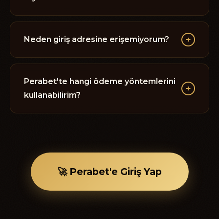
30 dakika arasında değişir. Hafta sonu ve
resmi tatillerde bile kesintisiz ödeme
Yeni üyelere %200 hoş geldin bonusu + 50
garantisi sunulmaktadır.
free spin, haftalık %15 kayıp bonusu, her
+
Neden giriş adresine erişemiyorum?
yatırıma %10 ekstra bonus, arkadaş davet
bonusu (kişi başı 100₺), ve VIP seviye
Erişim engellemeleri nedeniyle alan adları
bonusları sunulmaktadır. Özel günlerde ve
periyodik olarak güncellenmektedir. Bu
Perabet'te hangi ödeme yöntemlerini
+
turnuvalarda ekstra promosyonlar
sayfayı favorilerinize ekleyerek her zaman en
kullanabilirim?
düzenlenir.
güncel adrese ulaşabilirsiniz. Ayrıca Telegram
kanalımız ve sosyal medya hesaplarımızdan
Banka havalesi/EFT (tüm Türk bankaları),
anlık adres güncellemelerini takip
Papara, Payfix, kripto paralar (Bitcoin, USDT,
edebilirsiniz.
Ethereum), kredi/banka kartı ve diğer e-
cüzdan çözümleri desteklenmektedir.
🚀 Perabet'e Giriş Yap
Minimum yatırım limiti 25₺, maksimum
çekim limiti 500.000₺'dir.