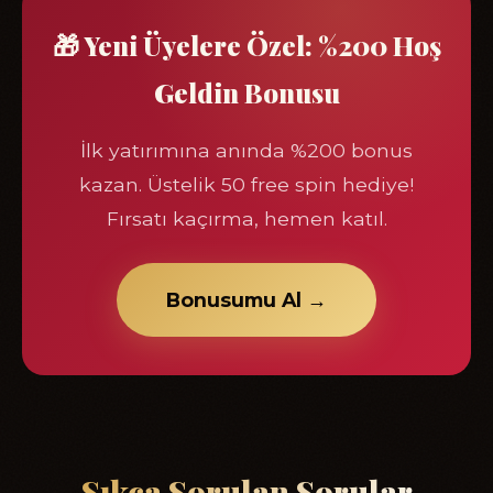
🎁 Yeni Üyelere Özel: %200 Hoş
Geldin Bonusu
İlk yatırımına anında %200 bonus
kazan. Üstelik 50 free spin hediye!
Fırsatı kaçırma, hemen katıl.
Bonusumu Al →
Sıkça Sorulan Sorular