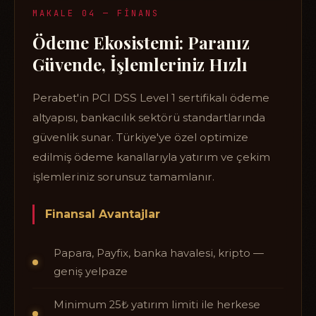
MAKALE 04 — FINANS
Ödeme Ekosistemi: Paranız
Güvende, İşlemleriniz Hızlı
Perabet'in PCI DSS Level 1 sertifikalı ödeme
altyapısı, bankacılık sektörü standartlarında
güvenlik sunar. Türkiye'ye özel optimize
edilmiş ödeme kanallarıyla yatırım ve çekim
işlemleriniz sorunsuz tamamlanır.
Finansal Avantajlar
Papara, Payfix, banka havalesi, kripto —
geniş yelpaze
Minimum 25₺ yatırım limiti ile herkese