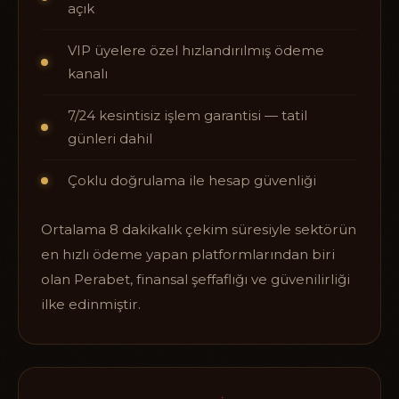
açık
VIP üyelere özel hızlandırılmış ödeme
kanalı
7/24 kesintisiz işlem garantisi — tatil
günleri dahil
Çoklu doğrulama ile hesap güvenliği
Ortalama 8 dakikalık çekim süresiyle sektörün
en hızlı ödeme yapan platformlarından biri
olan Perabet, finansal şeffaflığı ve güvenilirliği
ilke edinmiştir.