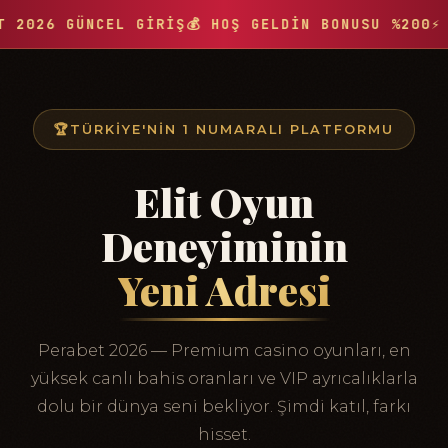
 2026 GÜNCEL GIRIŞ
💰 HOŞ GELDIN BONUSU %200
⚡ A
TÜRKIYE'NIN 1 NUMARALI PLATFORMU
Elit Oyun
Deneyiminin
Yeni Adresi
Perabet 2026 — Premium casino oyunları, en
yüksek canlı bahis oranları ve VIP ayrıcalıklarla
dolu bir dünya seni bekliyor. Şimdi katıl, farkı
hisset.