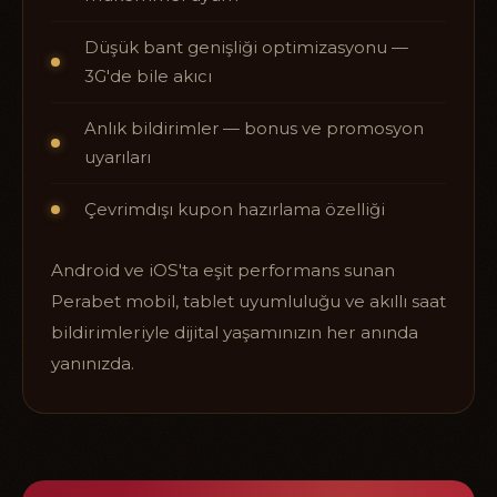
Düşük bant genişliği optimizasyonu —
3G'de bile akıcı
Anlık bildirimler — bonus ve promosyon
uyarıları
Çevrimdışı kupon hazırlama özelliği
Android ve iOS'ta eşit performans sunan
Perabet mobil, tablet uyumluluğu ve akıllı saat
bildirimleriyle dijital yaşamınızın her anında
yanınızda.