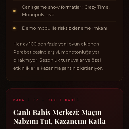
Canlı game show formatları: Crazy Time,
Monopoly Live
Demo modu ile risksiz deneme imkanı
Her ay 100'den fazla yeni oyun eklenen
Perabet casino arşivi, monotonluğa yer
bırakmıyor. Sezonluk turnuvalar ve özel
etkinliklerle kazanma şansınız katlanıyor.
MAKALE 03 — CANLI BAHIS
Canlı Bahis Merkezi: Maçın
Nabzını Tut, Kazancını Katla