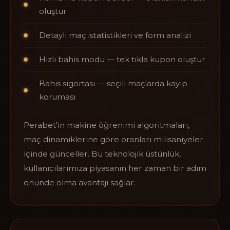
oluştur
Detaylı maç istatistikleri ve form analizi
Hızlı bahis modu — tek tıkla kupon oluştur
Bahis sigortası — seçili maçlarda kayıp
koruması
Perabet'in makine öğrenimi algoritmaları,
maç dinamiklerine göre oranları milisaniyeler
içinde günceller. Bu teknolojik üstünlük,
kullanıcılarımıza piyasanın her zaman bir adım
önünde olma avantajı sağlar.