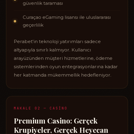
güvenlik taraması
Curaçao eGaming lisansı ile uluslararası
geçerlilik
Perabet'in teknoloji yatırımları sadece
altyapıyla sınırlı kalmıyor. Kullanıcı
arayüzünden müşteri hizmetlerine, ödeme
sistemlerinden oyun entegrasyonlarına kadar
her katmanda mükemmellik hedefleniyor.
MAKALE 02 — CASINO
Premium Casino: Gerçek
Krupiyeler, Gerçek Heyecan