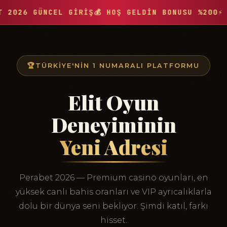
 2026 GÜNCEL GIRIŞ
💰 HOŞ GELDIN BONUSU %200
⚡ A
TÜRKIYE'NIN 1 NUMARALI PLATFORMU
Elit Oyun
Deneyiminin
Yeni Adresi
Perabet 2026 — Premium casino oyunları, en
yüksek canlı bahis oranları ve VIP ayrıcalıklarla
dolu bir dünya seni bekliyor. Şimdi katıl, farkı
hisset.