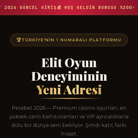
 2026 GÜNCEL GIRIŞ
💰 HOŞ GELDIN BONUSU %200
⚡ A
TÜRKIYE'NIN 1 NUMARALI PLATFORMU
Elit Oyun
Deneyiminin
Yeni Adresi
Perabet 2026 — Premium casino oyunları, en
yüksek canlı bahis oranları ve VIP ayrıcalıklarla
dolu bir dünya seni bekliyor. Şimdi katıl, farkı
hisset.