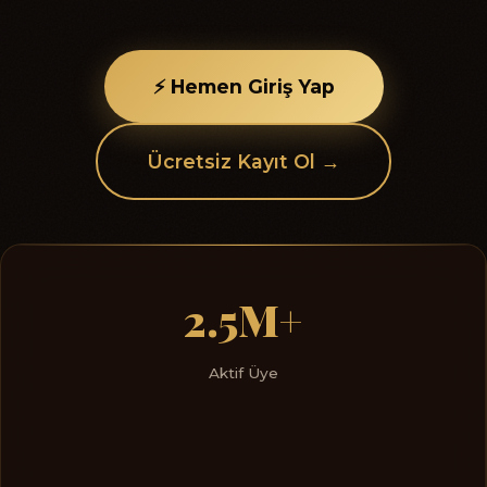
⚡ Hemen Giriş Yap
Ücretsiz Kayıt Ol →
2.5M+
Aktif Üye