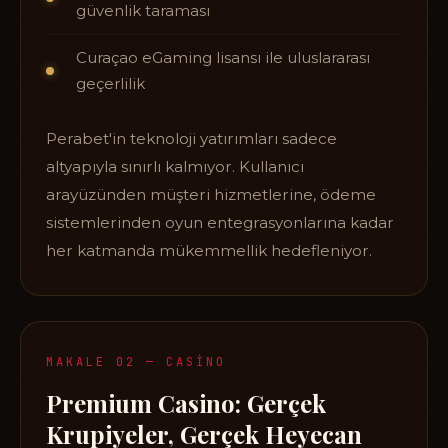
güvenlik taraması
Curaçao eGaming lisansı ile uluslararası
geçerlilik
Perabet'in teknoloji yatırımları sadece
altyapıyla sınırlı kalmıyor. Kullanıcı
arayüzünden müşteri hizmetlerine, ödeme
sistemlerinden oyun entegrasyonlarına kadar
her katmanda mükemmellik hedefleniyor.
MAKALE 02 — CASINO
Premium Casino: Gerçek
Krupiyeler, Gerçek Heyecan