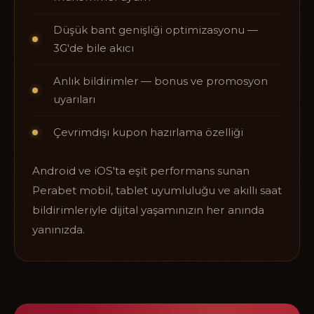
Düşük bant genişliği optimizasyonu —
3G'de bile akıcı
Anlık bildirimler — bonus ve promosyon
uyarıları
Çevrimdışı kupon hazırlama özelliği
Android ve iOS'ta eşit performans sunan
Perabet mobil, tablet uyumluluğu ve akıllı saat
bildirimleriyle dijital yaşamınızın her anında
yanınızda.