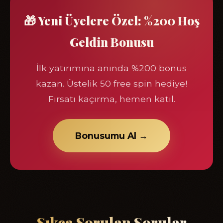
🎁 Yeni Üyelere Özel: %200 Hoş
Geldin Bonusu
İlk yatırımına anında %200 bonus
kazan. Üstelik 50 free spin hediye!
Fırsatı kaçırma, hemen katıl.
Bonusumu Al →
Sıkça Sorulan Sorular