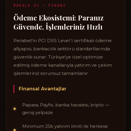
MAKALE 04 — FINANS
Ödeme Ekosistemi: Paranız
Güvende, İşlemleriniz Hızlı
Perabet'in PCI DSS Level 1 sertifikalı ödeme
altyapısı, bankacılık sektörü standartlarında
güvenlik sunar. Türkiye'ye özel optimize
edilmiş ödeme kanallarıyla yatırım ve çekim
işlemleriniz sorunsuz tamamlanır.
Finansal Avantajlar
Papara, Payfix, banka havalesi, kripto —
geniş yelpaze
Minimum 25₺ yatırım limiti ile herkese