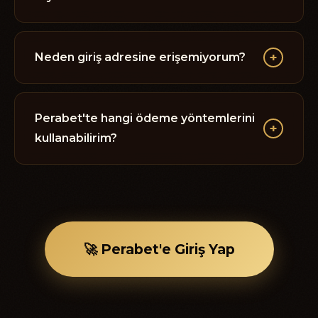
30 dakika arasında değişir. Hafta sonu ve
resmi tatillerde bile kesintisiz ödeme
Yeni üyelere %200 hoş geldin bonusu + 50
garantisi sunulmaktadır.
free spin, haftalık %15 kayıp bonusu, her
+
Neden giriş adresine erişemiyorum?
yatırıma %10 ekstra bonus, arkadaş davet
bonusu (kişi başı 100₺), ve VIP seviye
Erişim engellemeleri nedeniyle alan adları
bonusları sunulmaktadır. Özel günlerde ve
periyodik olarak güncellenmektedir. Bu
Perabet'te hangi ödeme yöntemlerini
+
turnuvalarda ekstra promosyonlar
sayfayı favorilerinize ekleyerek her zaman en
kullanabilirim?
düzenlenir.
güncel adrese ulaşabilirsiniz. Ayrıca Telegram
kanalımız ve sosyal medya hesaplarımızdan
Banka havalesi/EFT (tüm Türk bankaları),
anlık adres güncellemelerini takip
Papara, Payfix, kripto paralar (Bitcoin, USDT,
edebilirsiniz.
Ethereum), kredi/banka kartı ve diğer e-
cüzdan çözümleri desteklenmektedir.
🚀 Perabet'e Giriş Yap
Minimum yatırım limiti 25₺, maksimum
çekim limiti 500.000₺'dir.