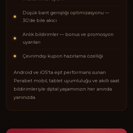
Düşük bant genişliği optimizasyonu —
3G'de bile akıcı
Anlık bildirimler — bonus ve promosyon
uyarıları
Çevrimdışı kupon hazırlama özelliği
Android ve iOS'ta eşit performans sunan
Perabet mobil, tablet uyumluluğu ve akıllı saat
bildirimleriyle dijital yaşamınızın her anında
yanınızda.