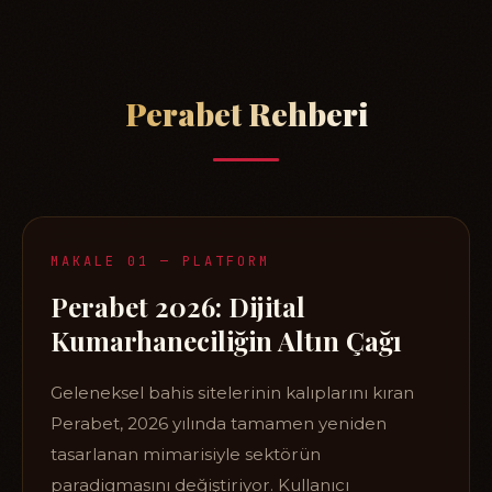
Perabet Rehberi
MAKALE 01 — PLATFORM
Perabet 2026: Dijital
Kumarhaneciliğin Altın Çağı
Geleneksel bahis sitelerinin kalıplarını kıran
Perabet, 2026 yılında tamamen yeniden
tasarlanan mimarisiyle sektörün
paradigmasını değiştiriyor. Kullanıcı