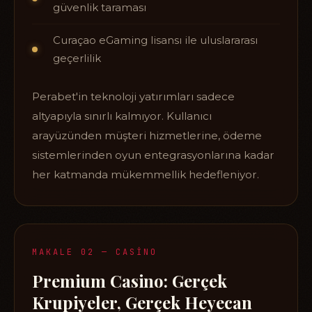
güvenlik taraması
Curaçao eGaming lisansı ile uluslararası
geçerlilik
Perabet'in teknoloji yatırımları sadece
altyapıyla sınırlı kalmıyor. Kullanıcı
arayüzünden müşteri hizmetlerine, ödeme
sistemlerinden oyun entegrasyonlarına kadar
her katmanda mükemmellik hedefleniyor.
MAKALE 02 — CASINO
Premium Casino: Gerçek
Krupiyeler, Gerçek Heyecan