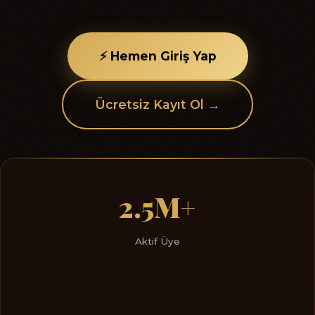
⚡ Hemen Giriş Yap
Ücretsiz Kayıt Ol →
2.5M+
Aktif Üye