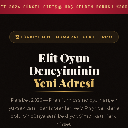
T 2026 GÜNCEL GIRIŞ
💰 HOŞ GELDIN BONUSU %200
⚡
TÜRKIYE'NIN 1 NUMARALI PLATFORMU
Elit Oyun
Deneyiminin
Yeni Adresi
Perabet 2026 — Premium casino oyunları, en
yüksek canlı bahis oranları ve VIP ayrıcalıklarla
dolu bir dünya seni bekliyor. Şimdi katıl, farkı
hisset.