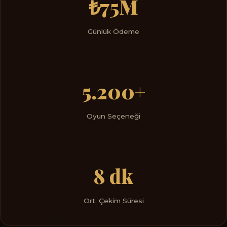
₺75M
Günlük Ödeme
5.200+
Oyun Seçeneği
8 dk
Ort. Çekim Süresi