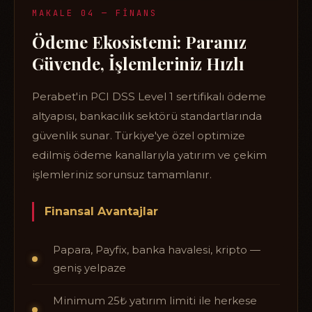
MAKALE 04 — FINANS
Ödeme Ekosistemi: Paranız
Güvende, İşlemleriniz Hızlı
Perabet'in PCI DSS Level 1 sertifikalı ödeme
altyapısı, bankacılık sektörü standartlarında
güvenlik sunar. Türkiye'ye özel optimize
edilmiş ödeme kanallarıyla yatırım ve çekim
işlemleriniz sorunsuz tamamlanır.
Finansal Avantajlar
Papara, Payfix, banka havalesi, kripto —
geniş yelpaze
Minimum 25₺ yatırım limiti ile herkese