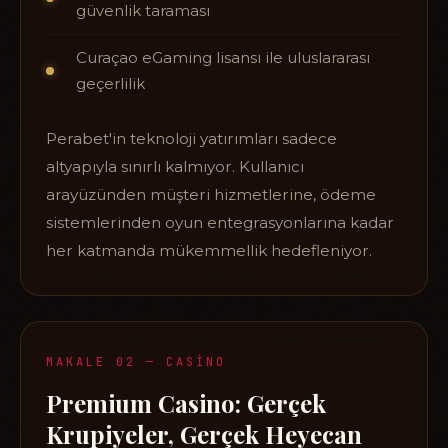
güvenlik taraması
Curaçao eGaming lisansı ile uluslararası
geçerlilik
Perabet'in teknoloji yatırımları sadece
altyapıyla sınırlı kalmıyor. Kullanıcı
arayüzünden müşteri hizmetlerine, ödeme
sistemlerinden oyun entegrasyonlarına kadar
her katmanda mükemmellik hedefleniyor.
MAKALE 02 — CASINO
Premium Casino: Gerçek
Krupiyeler, Gerçek Heyecan