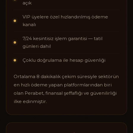
açık
VIP üyelere özel hızlandırılmış ödeme
kanalı
7/24 kesintisiz işlem garantisi — tatil
günleri dahil
Çoklu doğrulama ile hesap güvenliği
Ortalama 8 dakikalık çekim süresiyle sektörün
en hızlı ödeme yapan platformlarından biri
olan Perabet, finansal şeffaflığı ve güvenilirliği
ilke edinmiştir.