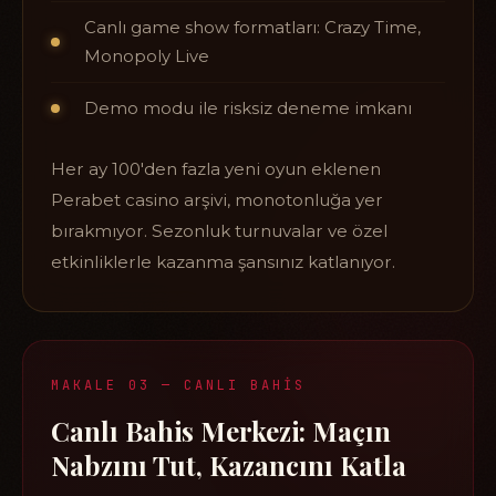
Canlı game show formatları: Crazy Time,
Monopoly Live
Demo modu ile risksiz deneme imkanı
Her ay 100'den fazla yeni oyun eklenen
Perabet casino arşivi, monotonluğa yer
bırakmıyor. Sezonluk turnuvalar ve özel
etkinliklerle kazanma şansınız katlanıyor.
MAKALE 03 — CANLI BAHIS
Canlı Bahis Merkezi: Maçın
Nabzını Tut, Kazancını Katla