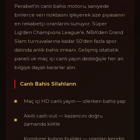
Perabet'in canlı bahis motoru, saniyede
binlerce veri noktasını işleyerek size piyasanın
en rekabetçi oranlarını sunuyor. Süper
Lig'den Champions League'e, NBA'den Grand
Slam turnuvalarına kadar 50'den fazla spor
dalında anlık bahis imkanı. Gelişmiş istatistik
paneli ve maç içi canlı yayın desteğiyle her an
bilgiye dayalı kararlar alın.
Canlı Bahis Silahların
Maç içi HD canlı yayın — izlerken bahis yap
Akıllı cash-out — kazancını doğru
zamanda kilitle
Kombine kupon builder — oranları kendin