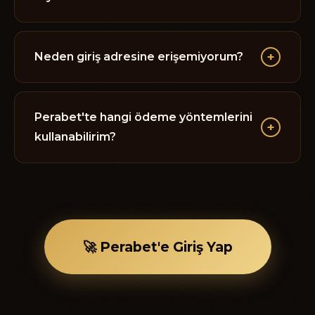
30 dakika arasında değişir. Hafta sonu ve
resmi tatillerde bile kesintisiz ödeme
Yeni üyelere %200 hoş geldin bonusu + 50
garantisi sunulmaktadır.
free spin, haftalık %15 kayıp bonusu, her
+
Neden giriş adresine erişemiyorum?
yatırıma %10 ekstra bonus, arkadaş davet
bonusu (kişi başı 100₺), ve VIP seviye
Erişim engellemeleri nedeniyle alan adları
bonusları sunulmaktadır. Özel günlerde ve
periyodik olarak güncellenmektedir. Bu
Perabet'te hangi ödeme yöntemlerini
+
turnuvalarda ekstra promosyonlar
sayfayı favorilerinize ekleyerek her zaman en
kullanabilirim?
düzenlenir.
güncel adrese ulaşabilirsiniz. Ayrıca Telegram
kanalımız ve sosyal medya hesaplarımızdan
Banka havalesi/EFT (tüm Türk bankaları),
anlık adres güncellemelerini takip
Papara, Payfix, kripto paralar (Bitcoin, USDT,
edebilirsiniz.
Ethereum), kredi/banka kartı ve diğer e-
cüzdan çözümleri desteklenmektedir.
🚀 Perabet'e Giriş Yap
Minimum yatırım limiti 25₺, maksimum
çekim limiti 500.000₺'dir.