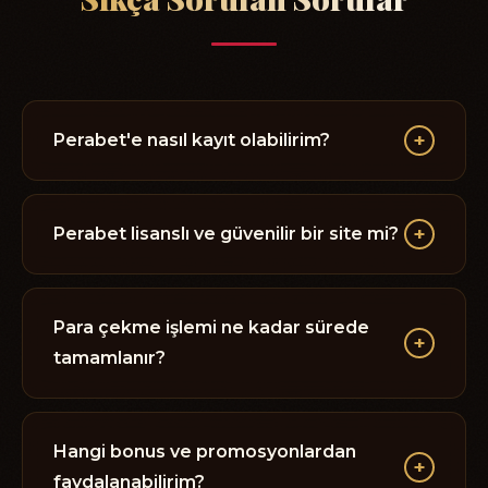
+
Perabet'e nasıl kayıt olabilirim?
Güncel giriş adresimize tıklayın, sağ üstteki
"Kayıt Ol" butonuna basın. Ad-soyad, e-posta
+
Perabet lisanslı ve güvenilir bir site mi?
ve telefon bilgilerinizi girerek 30 saniyede
üyeliğinizi oluşturun. E-posta doğrulaması
Evet. Perabet, Curaçao eGaming otoritesi
sonrası hesabınız aktif olur ve ilk yatırım
tarafından lisanslanmıştır (Sertifika No:
Para çekme işlemi ne kadar sürede
+
bonusunuzu talep edebilirsiniz.
1029384756). Tüm oyunlar bağımsız RNG
tamamlanır?
sertifikasına sahiptir. 256-bit SSL şifreleme, iki
faktörlü doğrulama ve düzenli güvenlik
Standart üyeler için ortalama 8-15 dakika, VIP
denetimleri ile kullanıcı verileri bankacılık
üyeler için 5 dakikanın altında. Kripto para
Hangi bonus ve promosyonlardan
+
düzeyinde korunmaktadır.
çekimleri blockchain ağ yoğunluğuna göre 1-
faydalanabilirim?