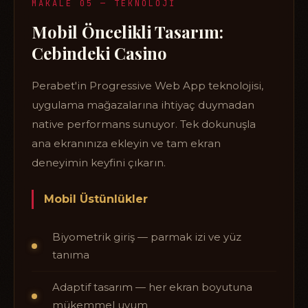
MAKALE 05 — TEKNOLOJI
Mobil Öncelikli Tasarım:
Cebindeki Casino
Perabet'in Progressive Web App teknolojisi,
uygulama mağazalarına ihtiyaç duymadan
native performans sunuyor. Tek dokunuşla
ana ekranınıza ekleyin ve tam ekran
deneyimin keyfini çıkarın.
Mobil Üstünlükler
Biyometrik giriş — parmak izi ve yüz
tanıma
Adaptif tasarım — her ekran boyutuna
mükemmel uyum