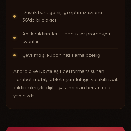
Düşük bant genişliği optimizasyonu —
3G'de bile akıcı
Anlık bildirimler — bonus ve promosyon
uyarıları
Çevrimdışı kupon hazırlama özelliği
Android ve iOS'ta eşit performans sunan
Perabet mobil, tablet uyumluluğu ve akıllı saat
bildirimleriyle dijital yaşamınızın her anında
yanınızda.