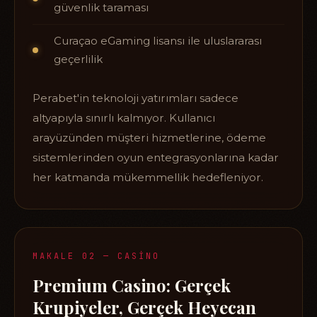
güvenlik taraması
Curaçao eGaming lisansı ile uluslararası
geçerlilik
Perabet'in teknoloji yatırımları sadece
altyapıyla sınırlı kalmıyor. Kullanıcı
arayüzünden müşteri hizmetlerine, ödeme
sistemlerinden oyun entegrasyonlarına kadar
her katmanda mükemmellik hedefleniyor.
MAKALE 02 — CASINO
Premium Casino: Gerçek
Krupiyeler, Gerçek Heyecan