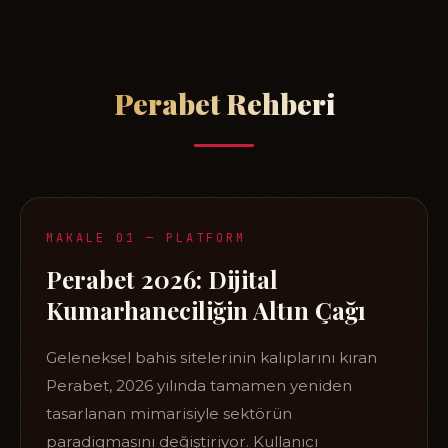
Perabet Rehberi
MAKALE 01 — PLATFORM
Perabet 2026: Dijital
Kumarhaneciliğin Altın Çağı
Geleneksel bahis sitelerinin kalıplarını kıran
Perabet, 2026 yılında tamamen yeniden
tasarlanan mimarisiyle sektörün
paradigmasını değiştiriyor. Kullanıcı