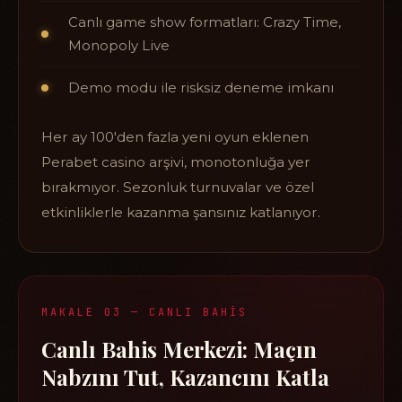
Canlı game show formatları: Crazy Time,
Monopoly Live
Demo modu ile risksiz deneme imkanı
Her ay 100'den fazla yeni oyun eklenen
Perabet casino arşivi, monotonluğa yer
bırakmıyor. Sezonluk turnuvalar ve özel
etkinliklerle kazanma şansınız katlanıyor.
MAKALE 03 — CANLI BAHIS
Canlı Bahis Merkezi: Maçın
Nabzını Tut, Kazancını Katla