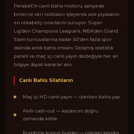
Perabet'in canlı bahis motoru, saniyede
binlerce veri noktasını işleyerek size piyasanın
en rekabetçi oranlarını sunuyor. Süper
Lig'den Champions League'e, NBA'den Grand
Slam turnuvalarına kadar 50'den fazla spor
dalında anlık bahis imkanı. Gelişmiş istatistik
paneli ve maç içi canlı yayın desteğiyle her an
bilgiye dayalı kararlar alın.
Canlı Bahis Silahların
Maç içi HD canlı yayın — izlerken bahis yap
Akıllı cash-out — kazancını doğru
zamanda kilitle
Kombine kupon builder — oranları kendin