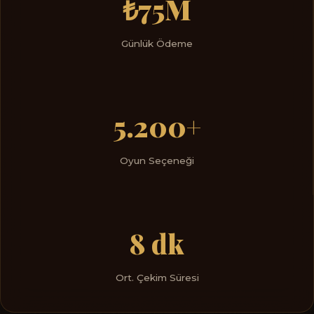
₺75M
Günlük Ödeme
5.200+
Oyun Seçeneği
8 dk
Ort. Çekim Süresi