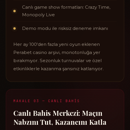
Canlı game show formatları: Crazy Time,
Monopoly Live
Demo modu ile risksiz deneme imkanı
Her ay 100'den fazla yeni oyun eklenen
Perabet casino arşivi, monotonluğa yer
bırakmıyor. Sezonluk turnuvalar ve özel
etkinliklerle kazanma şansınız katlanıyor.
MAKALE 03 — CANLI BAHIS
Canlı Bahis Merkezi: Maçın
Nabzını Tut, Kazancını Katla