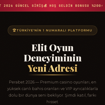
 2026 GÜNCEL GIRIŞ
💰 HOŞ GELDIN BONUSU %200
⚡ A
TÜRKIYE'NIN 1 NUMARALI PLATFORMU
Elit Oyun
Deneyiminin
Yeni Adresi
Perabet 2026 — Premium casino oyunları, en
yüksek canlı bahis oranları ve VIP ayrıcalıklarla
dolu bir dünya seni bekliyor. Şimdi katıl, farkı
hisset.