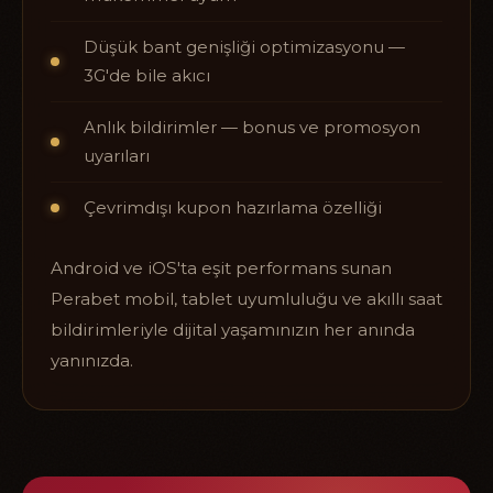
Düşük bant genişliği optimizasyonu —
3G'de bile akıcı
Anlık bildirimler — bonus ve promosyon
uyarıları
Çevrimdışı kupon hazırlama özelliği
Android ve iOS'ta eşit performans sunan
Perabet mobil, tablet uyumluluğu ve akıllı saat
bildirimleriyle dijital yaşamınızın her anında
yanınızda.