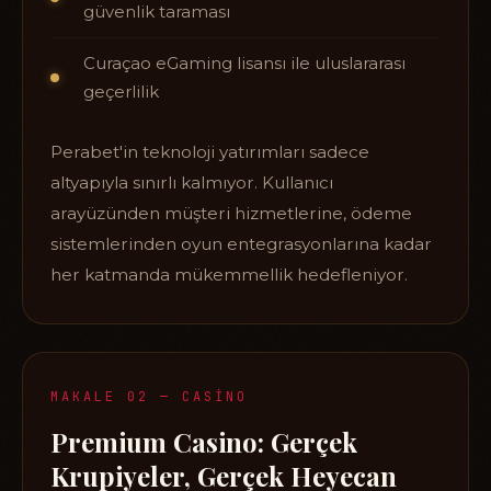
güvenlik taraması
Curaçao eGaming lisansı ile uluslararası
geçerlilik
Perabet'in teknoloji yatırımları sadece
altyapıyla sınırlı kalmıyor. Kullanıcı
arayüzünden müşteri hizmetlerine, ödeme
sistemlerinden oyun entegrasyonlarına kadar
her katmanda mükemmellik hedefleniyor.
MAKALE 02 — CASINO
Premium Casino: Gerçek
Krupiyeler, Gerçek Heyecan