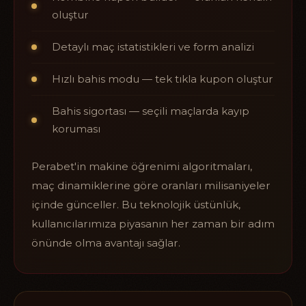
oluştur
Detaylı maç istatistikleri ve form analizi
Hızlı bahis modu — tek tıkla kupon oluştur
Bahis sigortası — seçili maçlarda kayıp
koruması
Perabet'in makine öğrenimi algoritmaları,
maç dinamiklerine göre oranları milisaniyeler
içinde günceller. Bu teknolojik üstünlük,
kullanıcılarımıza piyasanın her zaman bir adım
önünde olma avantajı sağlar.