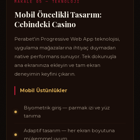
MAKALE 05 — TEKNOLOJI
Mobil Öncelikli Tasarım:
Cebindeki Casino
Perabet'in Progressive Web App teknolojisi,
uygulama mağazalarına ihtiyaç duymadan
native performans sunuyor. Tek dokunuşla
ana ekranınıza ekleyin ve tam ekran
deneyimin keyfini çıkarın.
Mobil Üstünlükler
Biyometrik giriş — parmak izi ve yüz
tanıma
Adaptif tasarım — her ekran boyutuna
mükemmel uyum