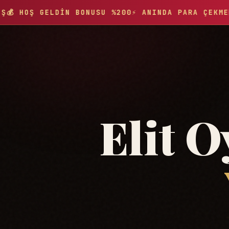
GELDIN BONUSU %200
⚡ ANINDA PARA ÇEKME
🎰 5000+
Elit 