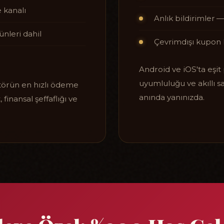
 kanalı
Anlık bildirimler 
ünleri dahil
Çevrimdışı kupon h
Android ve iOS'ta eşi
uyumluluğu ve akıllı sa
törün en hızlı ödeme
anında yanınızda.
finansal şeffaflığı ve