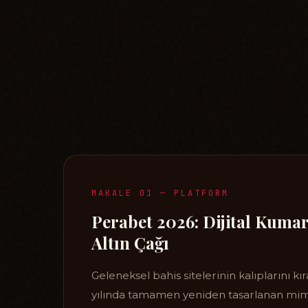
MAKALE 01 — PLATFORM
Perabet 2026: Dijital Kumar
Altın Çağı
Geleneksel bahis sitelerinin kalıplarını k
yılında tamamen yeniden tasarlanan mim