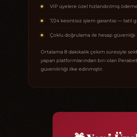
VIP üyelere özel hızlandırılmış ödeme
7/24 kesintisiz işlem garantisi — tatil g
Çoklu doğrulama ile hesap güvenliği
Ortalama 8 dakikalık çekim süresiyle sek
yapan platformlarından biri olan Perabet, 
güvenilirliği ilke edinmiştir.