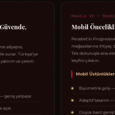
MAKALE 05 — TEKNO
 Güvende,
Mobil Öncelikl
Perabet'in Progressiv
mağazalarına ihtiyaç
me altyapısı,
Tek dokunuşla ana ekr
ik sunar. Türkiye'ye
keyfini çıkarın.
 yatırım ve çekim
Mobil Üstünlükler
Biyometrik giriş —
o — geniş yelpaze
Adaptif tasarım 
e açık
Düşük bant genişli