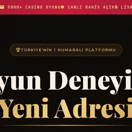
 CASINO OYUNU
⚽ CANLI BAHIS AÇIK
🔒 LISANSLI & 
TÜRKIYE'NIN 1 NUMARALI PLATFORMU
Oyun Deney
Yeni Adres