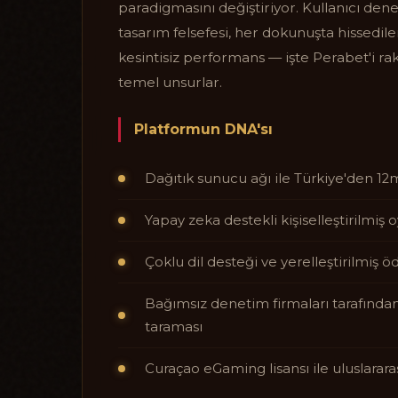
paradigmasını değiştiriyor. Kullanıcı de
tasarım felsefesi, her dokunuşta hissedi
kesintisiz performans — işte Perabet'i ra
temel unsurlar.
Platformun DNA'sı
Dağıtık sunucu ağı ile Türkiye'den 1
Yapay zeka destekli kişiselleştirilmiş 
Çoklu dil desteği ve yerelleştirilmiş 
Bağımsız denetim firmaları tarafından
taraması
Curaçao eGaming lisansı ile uluslararas