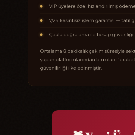
VIP üyelere özel hızlandırılmış ödeme
7/24 kesintisiz işlem garantisi — tatil g
Çoklu doğrulama ile hesap güvenliği
Ortalama 8 dakikalık çekim süresiyle sek
yapan platformlarından biri olan Perabet, 
güvenilirliği ilke edinmiştir.