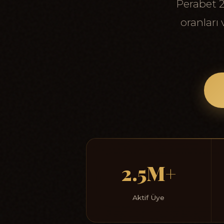
Perabet 2
oranları 
2.5M+
Aktif Üye