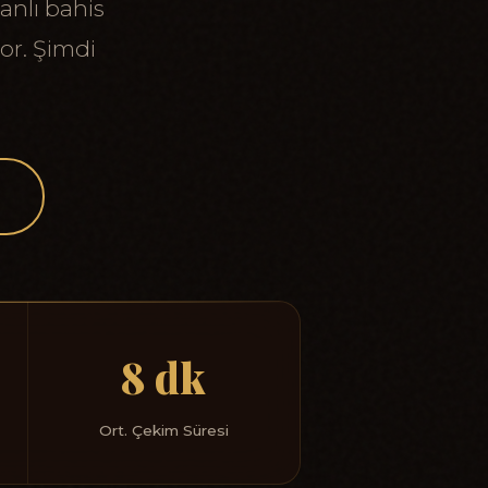
anlı bahis
yor. Şimdi
8 dk
Ort. Çekim Süresi