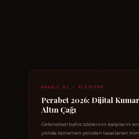
MAKALE 01 — PLATFORM
Perabet 2026: Dijital Kumar
Altın Çağı
Geleneksel bahis sitelerinin kalıplarını k
yılında tamamen yeniden tasarlanan mim