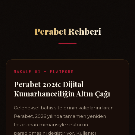
Perabet Rehberi
MAKALE 01 — PLATFORM
Perabet 2026: Dijital
Kumarhaneciliğin Altın Çağı
Geleneksel bahis sitelerinin kalıplarını kıran
Perabet, 2026 yılında tamamen yeniden
tasarlanan mimarisiyle sektörün
paradigmasını değiştiriyor. Kullanıcı