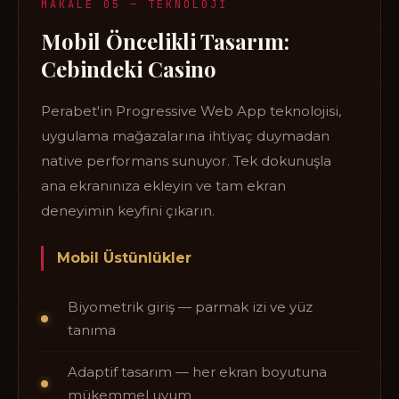
MAKALE 05 — TEKNOLOJI
Mobil Öncelikli Tasarım:
Cebindeki Casino
Perabet'in Progressive Web App teknolojisi,
uygulama mağazalarına ihtiyaç duymadan
native performans sunuyor. Tek dokunuşla
ana ekranınıza ekleyin ve tam ekran
deneyimin keyfini çıkarın.
Mobil Üstünlükler
Biyometrik giriş — parmak izi ve yüz
tanıma
Adaptif tasarım — her ekran boyutuna
mükemmel uyum