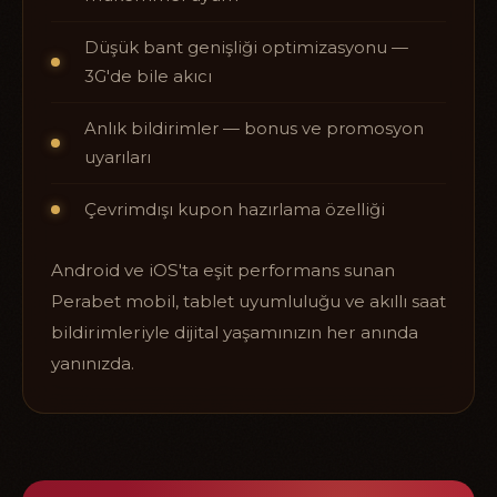
Düşük bant genişliği optimizasyonu —
3G'de bile akıcı
Anlık bildirimler — bonus ve promosyon
uyarıları
Çevrimdışı kupon hazırlama özelliği
Android ve iOS'ta eşit performans sunan
Perabet mobil, tablet uyumluluğu ve akıllı saat
bildirimleriyle dijital yaşamınızın her anında
yanınızda.