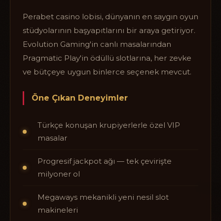
Perabet casino lobisi, dünyanın en saygın oyun
stüdyolarının başyapıtlarını bir araya getiriyor.
Evolution Gaming'in canlı masalarından
Pragmatic Play'in ödüllü slotlarına, her zevke
ve bütçeye uygun binlerce seçenek mevcut.
Öne Çıkan Deneyimler
Türkçe konuşan krupiyerlerle özel VIP
masalar
Progresif jackpot ağı — tek çevirişte
milyoner ol
Megaways mekanikli yeni nesil slot
makineleri