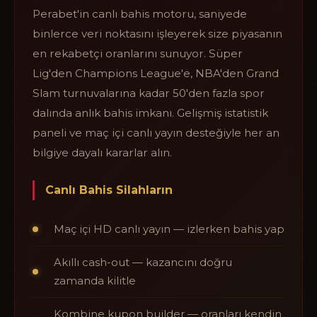
Perabet'in canlı bahis motoru, saniyede
binlerce veri noktasını işleyerek size piyasanın
en rekabetçi oranlarını sunuyor. Süper
Lig'den Champions League'e, NBA'den Grand
Slam turnuvalarına kadar 50'den fazla spor
dalında anlık bahis imkanı. Gelişmiş istatistik
paneli ve maç içi canlı yayın desteğiyle her an
bilgiye dayalı kararlar alın.
Canlı Bahis Silahların
Maç içi HD canlı yayın — izlerken bahis yap
Akıllı cash-out — kazancını doğru
zamanda kilitle
Kombine kupon builder — oranları kendin