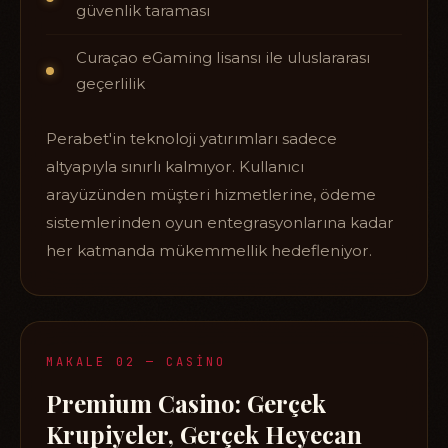
güvenlik taraması
Curaçao eGaming lisansı ile uluslararası
geçerlilik
Perabet'in teknoloji yatırımları sadece
altyapıyla sınırlı kalmıyor. Kullanıcı
arayüzünden müşteri hizmetlerine, ödeme
sistemlerinden oyun entegrasyonlarına kadar
her katmanda mükemmellik hedefleniyor.
MAKALE 02 — CASINO
Premium Casino: Gerçek
Krupiyeler, Gerçek Heyecan