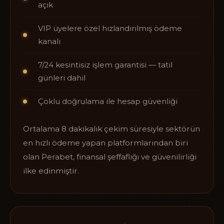
açık
VIP üyelere özel hızlandırılmış ödeme
kanalı
7/24 kesintisiz işlem garantisi — tatil
günleri dahil
Çoklu doğrulama ile hesap güvenliği
Ortalama 8 dakikalık çekim süresiyle sektörün
en hızlı ödeme yapan platformlarından biri
olan Perabet, finansal şeffaflığı ve güvenilirliği
ilke edinmiştir.