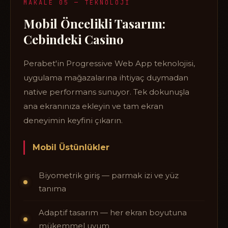
MAKALE 05 — TEKNOLOJI
Mobil Öncelikli Tasarım:
Cebindeki Casino
Perabet'in Progressive Web App teknolojisi,
uygulama mağazalarına ihtiyaç duymadan
native performans sunuyor. Tek dokunuşla
ana ekranınıza ekleyin ve tam ekran
deneyimin keyfini çıkarın.
Mobil Üstünlükler
Biyometrik giriş — parmak izi ve yüz
tanıma
Adaptif tasarım — her ekran boyutuna
mükemmel uyum