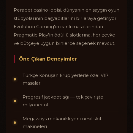
Perabet casino lobisi, dünyanın en saygın oyun
stüdyolarının başyapıtlarını bir araya getiriyor.
Evolution Gaming'in canlı masalarından
Pragmatic Play'in ödüllü slotlarına, her zevke
ve bütçeye uygun binlerce seçenek mevcut.
Öne Çıkan Deneyimler
Türkçe konuşan krupiyerlerle özel VIP
masalar
Progresif jackpot ağı — tek çevirişte
milyoner ol
Megaways mekanikli yeni nesil slot
makineleri