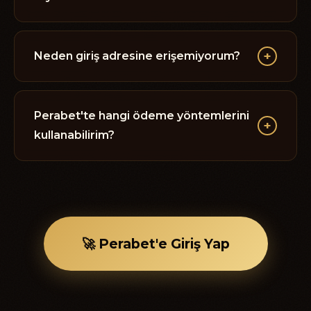
30 dakika arasında değişir. Hafta sonu ve
resmi tatillerde bile kesintisiz ödeme
Yeni üyelere %200 hoş geldin bonusu + 50
garantisi sunulmaktadır.
free spin, haftalık %15 kayıp bonusu, her
+
Neden giriş adresine erişemiyorum?
yatırıma %10 ekstra bonus, arkadaş davet
bonusu (kişi başı 100₺), ve VIP seviye
Erişim engellemeleri nedeniyle alan adları
bonusları sunulmaktadır. Özel günlerde ve
periyodik olarak güncellenmektedir. Bu
Perabet'te hangi ödeme yöntemlerini
+
turnuvalarda ekstra promosyonlar
sayfayı favorilerinize ekleyerek her zaman en
kullanabilirim?
düzenlenir.
güncel adrese ulaşabilirsiniz. Ayrıca Telegram
kanalımız ve sosyal medya hesaplarımızdan
Banka havalesi/EFT (tüm Türk bankaları),
anlık adres güncellemelerini takip
Papara, Payfix, kripto paralar (Bitcoin, USDT,
edebilirsiniz.
Ethereum), kredi/banka kartı ve diğer e-
cüzdan çözümleri desteklenmektedir.
🚀 Perabet'e Giriş Yap
Minimum yatırım limiti 25₺, maksimum
çekim limiti 500.000₺'dir.