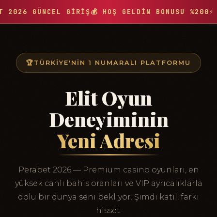
 2026 GÜNCEL GIRIŞ
💰 HOŞ GELDIN BONUSU %200
⚡ A
TÜRKIYE'NIN 1 NUMARALI PLATFORMU
Elit Oyun
Deneyiminin
Yeni Adresi
Perabet 2026 — Premium casino oyunları, en
yüksek canlı bahis oranları ve VIP ayrıcalıklarla
dolu bir dünya seni bekliyor. Şimdi katıl, farkı
hisset.