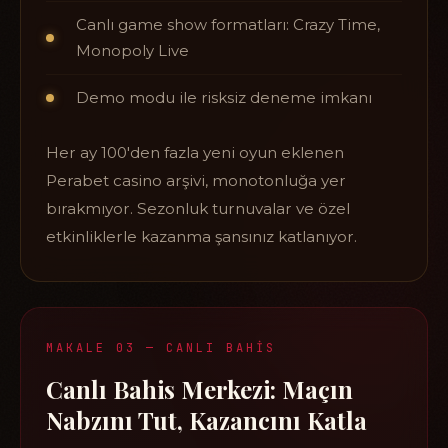
Canlı game show formatları: Crazy Time,
Monopoly Live
Demo modu ile risksiz deneme imkanı
Her ay 100'den fazla yeni oyun eklenen
Perabet casino arşivi, monotonluğa yer
bırakmıyor. Sezonluk turnuvalar ve özel
etkinliklerle kazanma şansınız katlanıyor.
MAKALE 03 — CANLI BAHIS
Canlı Bahis Merkezi: Maçın
Nabzını Tut, Kazancını Katla