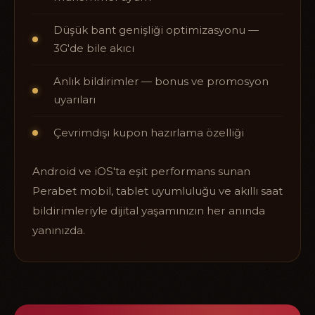
Düşük bant genişliği optimizasyonu —
3G'de bile akıcı
Anlık bildirimler — bonus ve promosyon
uyarıları
Çevrimdışı kupon hazırlama özelliği
Android ve iOS'ta eşit performans sunan
Perabet mobil, tablet uyumluluğu ve akıllı saat
bildirimleriyle dijital yaşamınızın her anında
yanınızda.