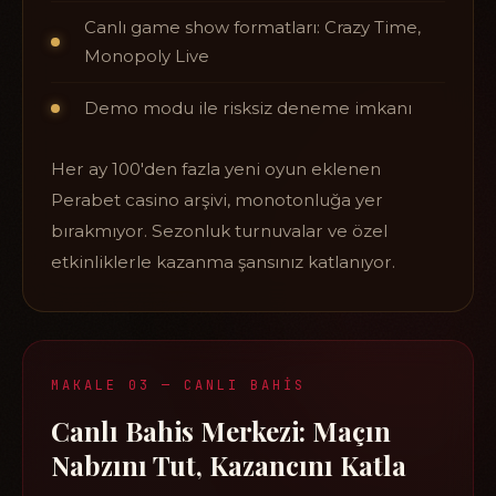
Canlı game show formatları: Crazy Time,
Monopoly Live
Demo modu ile risksiz deneme imkanı
Her ay 100'den fazla yeni oyun eklenen
Perabet casino arşivi, monotonluğa yer
bırakmıyor. Sezonluk turnuvalar ve özel
etkinliklerle kazanma şansınız katlanıyor.
MAKALE 03 — CANLI BAHIS
Canlı Bahis Merkezi: Maçın
Nabzını Tut, Kazancını Katla