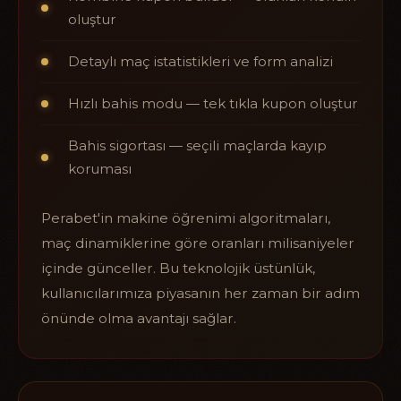
oluştur
Detaylı maç istatistikleri ve form analizi
Hızlı bahis modu — tek tıkla kupon oluştur
Bahis sigortası — seçili maçlarda kayıp
koruması
Perabet'in makine öğrenimi algoritmaları,
maç dinamiklerine göre oranları milisaniyeler
içinde günceller. Bu teknolojik üstünlük,
kullanıcılarımıza piyasanın her zaman bir adım
önünde olma avantajı sağlar.