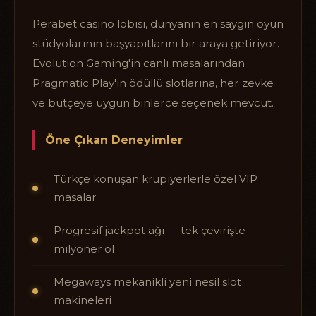
Perabet casino lobisi, dünyanın en saygın oyun
stüdyolarının başyapıtlarını bir araya getiriyor.
Evolution Gaming'in canlı masalarından
Pragmatic Play'in ödüllü slotlarına, her zevke
ve bütçeye uygun binlerce seçenek mevcut.
Öne Çıkan Deneyimler
Türkçe konuşan krupiyerlerle özel VIP
masalar
Progresif jackpot ağı — tek çevirişte
milyoner ol
Megaways mekanikli yeni nesil slot
makineleri