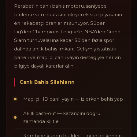
Perabet'in canlı bahis motoru, saniyede
binlerce veri noktasını işleyerek size piyasanın
en rekabetçi oranlarını sunuyor. Süper
Lig'den Champions League'e, NBA'den Grand
Slam turnuvalarına kadar 50'den fazla spor
dalında anlık bahis imkanı. Gelişmiş istatistik
paneli ve maç içi canlı yayın desteğiyle her an
bilgiye dayalı kararlar alın.
Canlı Bahis Silahların
Maç içi HD canlı yayın — izlerken bahis yap
Akıllı cash-out — kazancını doğru
zamanda kilitle
Kombine kupon builder — oranları kendin