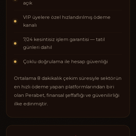
açık
VIP üyelere özel hızlandırılmış ödeme
kanalı
7/24 kesintisiz işlem garantisi — tatil
günleri dahil
Çoklu doğrulama ile hesap güvenliği
Ortalama 8 dakikalık çekim süresiyle sektörün
en hızlı ödeme yapan platformlarından biri
olan Perabet, finansal şeffaflığı ve güvenilirliği
ilke edinmiştir.