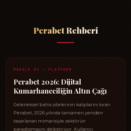
Perabet Rehberi
MAKALE 01 — PLATFORM
Perabet 2026: Dijital
Kumarhaneciliğin Altın Çağı
Geleneksel bahis sitelerinin kalıplarını kıran
Perabet, 2026 yılında tamamen yeniden
tasarlanan mimarisiyle sektörün
paradigmasını değiştiriyor. Kullanıcı