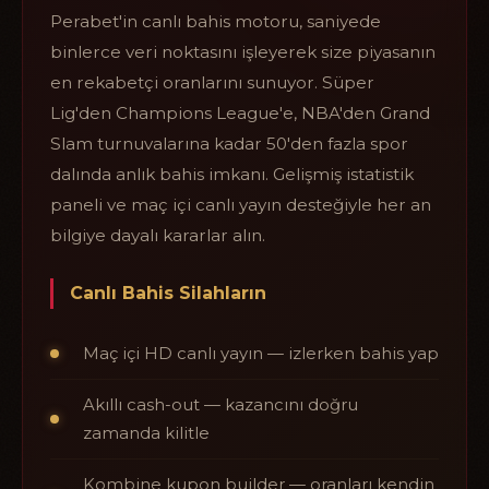
Perabet'in canlı bahis motoru, saniyede
binlerce veri noktasını işleyerek size piyasanın
en rekabetçi oranlarını sunuyor. Süper
Lig'den Champions League'e, NBA'den Grand
Slam turnuvalarına kadar 50'den fazla spor
dalında anlık bahis imkanı. Gelişmiş istatistik
paneli ve maç içi canlı yayın desteğiyle her an
bilgiye dayalı kararlar alın.
Canlı Bahis Silahların
Maç içi HD canlı yayın — izlerken bahis yap
Akıllı cash-out — kazancını doğru
zamanda kilitle
Kombine kupon builder — oranları kendin