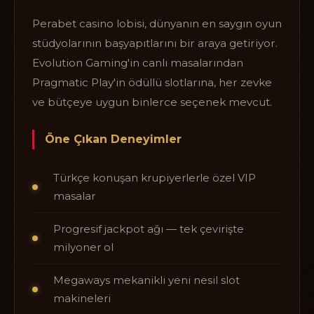
Perabet casino lobisi, dünyanın en saygın oyun
stüdyolarının başyapıtlarını bir araya getiriyor.
Evolution Gaming'in canlı masalarından
Pragmatic Play'in ödüllü slotlarına, her zevke
ve bütçeye uygun binlerce seçenek mevcut.
Öne Çıkan Deneyimler
Türkçe konuşan krupiyerlerle özel VIP
masalar
Progresif jackpot ağı — tek çevirişte
milyoner ol
Megaways mekanikli yeni nesil slot
makineleri