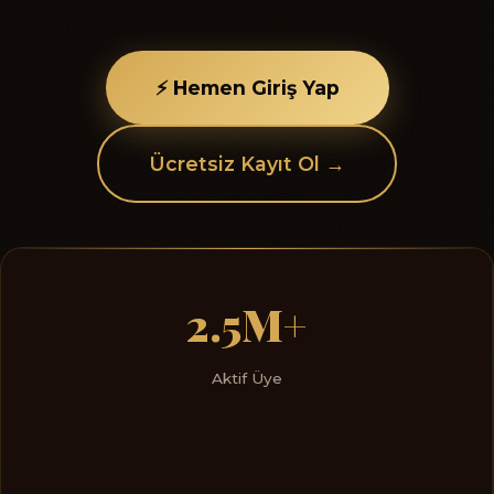
⚡ Hemen Giriş Yap
Ücretsiz Kayıt Ol →
2.5M+
Aktif Üye