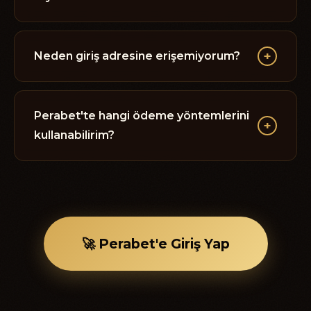
30 dakika arasında değişir. Hafta sonu ve
resmi tatillerde bile kesintisiz ödeme
Yeni üyelere %200 hoş geldin bonusu + 50
garantisi sunulmaktadır.
free spin, haftalık %15 kayıp bonusu, her
+
Neden giriş adresine erişemiyorum?
yatırıma %10 ekstra bonus, arkadaş davet
bonusu (kişi başı 100₺), ve VIP seviye
Erişim engellemeleri nedeniyle alan adları
bonusları sunulmaktadır. Özel günlerde ve
periyodik olarak güncellenmektedir. Bu
Perabet'te hangi ödeme yöntemlerini
+
turnuvalarda ekstra promosyonlar
sayfayı favorilerinize ekleyerek her zaman en
kullanabilirim?
düzenlenir.
güncel adrese ulaşabilirsiniz. Ayrıca Telegram
kanalımız ve sosyal medya hesaplarımızdan
Banka havalesi/EFT (tüm Türk bankaları),
anlık adres güncellemelerini takip
Papara, Payfix, kripto paralar (Bitcoin, USDT,
edebilirsiniz.
Ethereum), kredi/banka kartı ve diğer e-
cüzdan çözümleri desteklenmektedir.
🚀 Perabet'e Giriş Yap
Minimum yatırım limiti 25₺, maksimum
çekim limiti 500.000₺'dir.