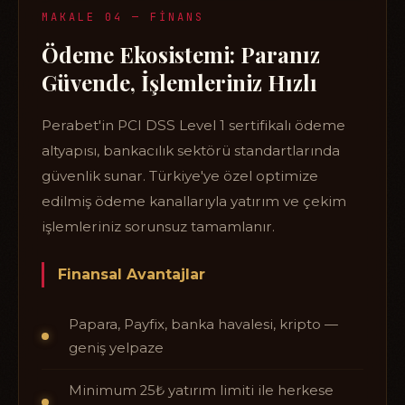
MAKALE 04 — FINANS
Ödeme Ekosistemi: Paranız
Güvende, İşlemleriniz Hızlı
Perabet'in PCI DSS Level 1 sertifikalı ödeme
altyapısı, bankacılık sektörü standartlarında
güvenlik sunar. Türkiye'ye özel optimize
edilmiş ödeme kanallarıyla yatırım ve çekim
işlemleriniz sorunsuz tamamlanır.
Finansal Avantajlar
Papara, Payfix, banka havalesi, kripto —
geniş yelpaze
Minimum 25₺ yatırım limiti ile herkese