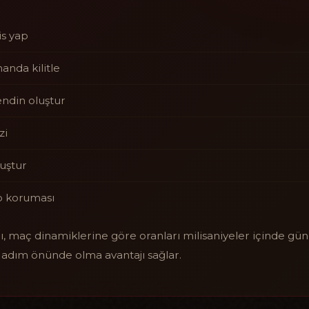
is yap
anda kilitle
ndin oluştur
zi
uştur
ıp koruması
 maç dinamiklerine göre oranları milisaniyeler içinde günc
r adım önünde olma avantajı sağlar.