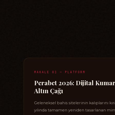
MAKALE 01 — PLATFORM
Perabet 2026: Dijital Kumar
Altın Çağı
Geleneksel bahis sitelerinin kalıplarını k
yılında tamamen yeniden tasarlanan mim