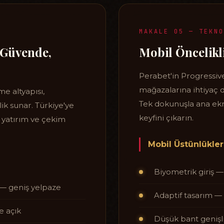
MAKALE 05 — TEKNO
 Güvende,
Mobil Öncelikl
Perabet'in Progressiv
mağazalarına ihtiyaç
me altyapısı,
Tek dokunuşla ana ekr
ik sunar. Türkiye'ye
keyfini çıkarın.
 yatırım ve çekim
Mobil Üstünlükler
Biyometrik giriş —
o — geniş yelpaze
Adaptif tasarım 
e açık
Düşük bant genişli