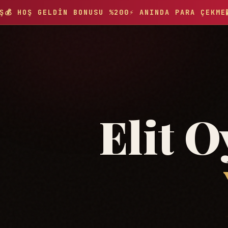
 GELDIN BONUSU %200
⚡ ANINDA PARA ÇEKME
🎰 5000
Elit 