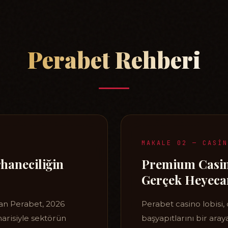
Perabet Rehberi
MAKALE 02 — CASIN
haneciliğin
Premium Casino
Gerçek Heyeca
ıran Perabet, 2026
Perabet casino lobisi,
arisiyle sektörün
başyapıtlarını bir aray