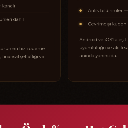
 kanalı
Anlık bildirimler 
ünleri dahil
Çevrimdışı kupon h
Android ve iOS'ta eşi
uyumluluğu ve akıllı sa
törün en hızlı ödeme
anında yanınızda.
finansal şeffaflığı ve