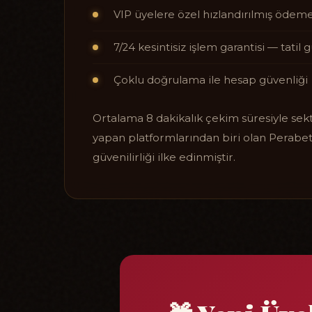
VIP üyelere özel hızlandırılmış ödeme
7/24 kesintisiz işlem garantisi — tatil g
Çoklu doğrulama ile hesap güvenliği
Ortalama 8 dakikalık çekim süresiyle sek
yapan platformlarından biri olan Perabet, 
güvenilirliği ilke edinmiştir.