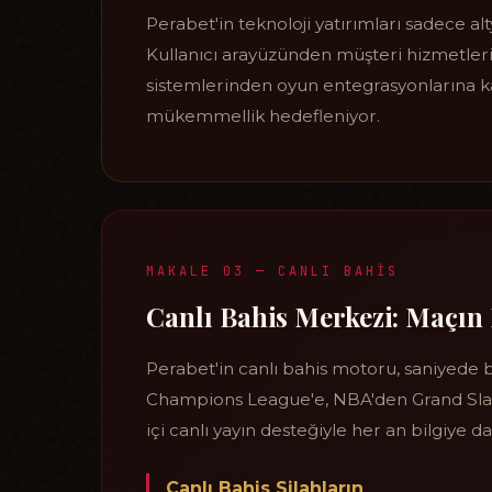
Perabet'in teknoloji yatırımları sadece alty
Kullanıcı arayüzünden müşteri hizmetle
sistemlerinden oyun entegrasyonlarına 
mükemmellik hedefleniyor.
MAKALE 03 — CANLI BAHIS
Canlı Bahis Merkezi: Maçın 
Perabet'in canlı bahis motoru, saniyede b
Champions League'e, NBA'den Grand Slam t
içi canlı yayın desteğiyle her an bilgiye day
Canlı Bahis Silahların