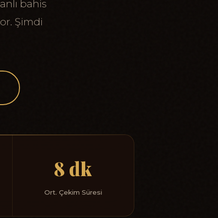
anlı bahis
yor. Şimdi
8 dk
Ort. Çekim Süresi