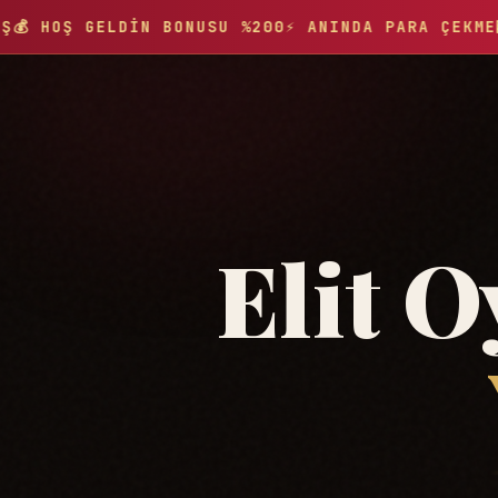
 GELDIN BONUSU %200
⚡ ANINDA PARA ÇEKME
🎰 5000
Elit 