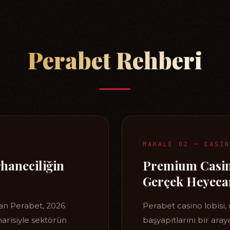
Perabet Rehberi
MAKALE 02 — CASIN
haneciliğin
Premium Casino
Gerçek Heyeca
ıran Perabet, 2026
Perabet casino lobisi,
arisiyle sektörün
başyapıtlarını bir aray