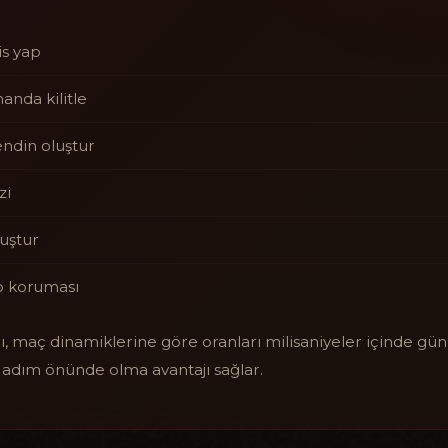
is yap
anda kilitle
ndin oluştur
zi
uştur
ıp koruması
 maç dinamiklerine göre oranları milisaniyeler içinde günc
r adım önünde olma avantajı sağlar.