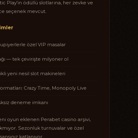
 Play'in ödüllü slotlarına, her zevke ve
ce seçenek mevcut.
imler
upiyerlerle özel VIP masalar
ğı — tek çevirişte milyoner ol
i yeni nesil slot makineleri
ormatları: Crazy Time, Monopoly Live
sksiz deneme imkanı
eni oyun eklenen Perabet casino arşivi,
mıyor. Sezonluk turnuvalar ve özel
ansınız katlanıyor.