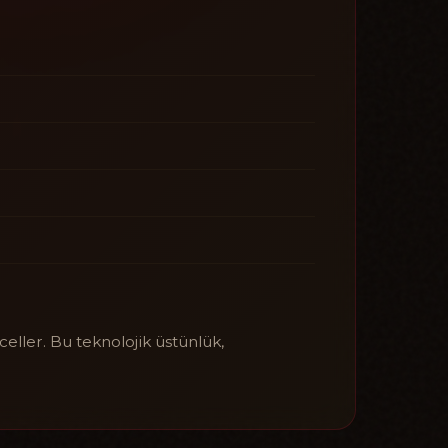
eller. Bu teknolojik üstünlük,