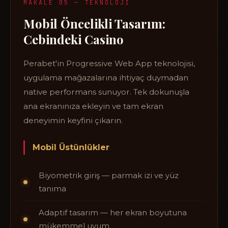
MAKALE 05 — TEKNOLOJI
Mobil Öncelikli Tasarım:
Cebindeki Casino
Perabet'in Progressive Web App teknolojisi,
uygulama mağazalarına ihtiyaç duymadan
native performans sunuyor. Tek dokunuşla
ana ekranınıza ekleyin ve tam ekran
deneyimin keyfini çıkarın.
Mobil Üstünlükler
Biyometrik giriş — parmak izi ve yüz
tanıma
Adaptif tasarım — her ekran boyutuna
mükemmel uyum