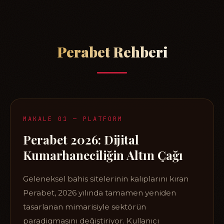
Perabet Rehberi
MAKALE 01 — PLATFORM
Perabet 2026: Dijital
Kumarhaneciliğin Altın Çağı
Geleneksel bahis sitelerinin kalıplarını kıran
Perabet, 2026 yılında tamamen yeniden
tasarlanan mimarisiyle sektörün
paradigmasını değiştiriyor. Kullanıcı