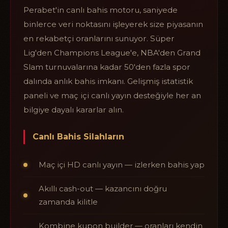
Perabet'in canlı bahis motoru, saniyede
binlerce veri noktasını işleyerek size piyasanın
en rekabetçi oranlarını sunuyor. Süper
Lig'den Champions League'e, NBA'den Grand
Slam turnuvalarına kadar 50'den fazla spor
dalında anlık bahis imkanı. Gelişmiş istatistik
paneli ve maç içi canlı yayın desteğiyle her an
bilgiye dayalı kararlar alın.
Canlı Bahis Silahların
Maç içi HD canlı yayın — izlerken bahis yap
Akıllı cash-out — kazancını doğru
zamanda kilitle
Kombine kupon builder — oranları kendin