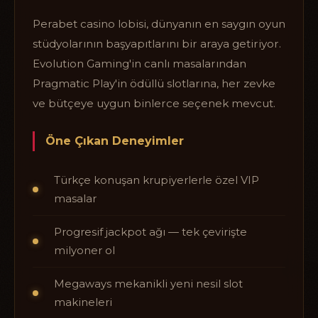
Perabet casino lobisi, dünyanın en saygın oyun
stüdyolarının başyapıtlarını bir araya getiriyor.
Evolution Gaming'in canlı masalarından
Pragmatic Play'in ödüllü slotlarına, her zevke
ve bütçeye uygun binlerce seçenek mevcut.
Öne Çıkan Deneyimler
Türkçe konuşan krupiyerlerle özel VIP
masalar
Progresif jackpot ağı — tek çevirişte
milyoner ol
Megaways mekanikli yeni nesil slot
makineleri