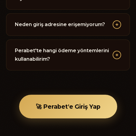
30 dakika arasında değişir. Hafta sonu ve
resmi tatillerde bile kesintisiz ödeme
Yeni üyelere %200 hoş geldin bonusu + 50
garantisi sunulmaktadır.
free spin, haftalık %15 kayıp bonusu, her
+
Neden giriş adresine erişemiyorum?
yatırıma %10 ekstra bonus, arkadaş davet
bonusu (kişi başı 100₺), ve VIP seviye
Erişim engellemeleri nedeniyle alan adları
bonusları sunulmaktadır. Özel günlerde ve
periyodik olarak güncellenmektedir. Bu
Perabet'te hangi ödeme yöntemlerini
+
turnuvalarda ekstra promosyonlar
sayfayı favorilerinize ekleyerek her zaman en
kullanabilirim?
düzenlenir.
güncel adrese ulaşabilirsiniz. Ayrıca Telegram
kanalımız ve sosyal medya hesaplarımızdan
Banka havalesi/EFT (tüm Türk bankaları),
anlık adres güncellemelerini takip
Papara, Payfix, kripto paralar (Bitcoin, USDT,
edebilirsiniz.
Ethereum), kredi/banka kartı ve diğer e-
cüzdan çözümleri desteklenmektedir.
🚀 Perabet'e Giriş Yap
Minimum yatırım limiti 25₺, maksimum
çekim limiti 500.000₺'dir.