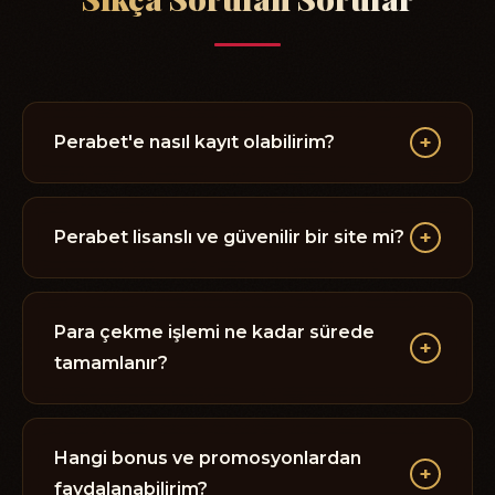
+
Perabet'e nasıl kayıt olabilirim?
Güncel giriş adresimize tıklayın, sağ üstteki
"Kayıt Ol" butonuna basın. Ad-soyad, e-posta
+
Perabet lisanslı ve güvenilir bir site mi?
ve telefon bilgilerinizi girerek 30 saniyede
üyeliğinizi oluşturun. E-posta doğrulaması
Evet. Perabet, Curaçao eGaming otoritesi
sonrası hesabınız aktif olur ve ilk yatırım
tarafından lisanslanmıştır (Sertifika No:
Para çekme işlemi ne kadar sürede
+
bonusunuzu talep edebilirsiniz.
1029384756). Tüm oyunlar bağımsız RNG
tamamlanır?
sertifikasına sahiptir. 256-bit SSL şifreleme, iki
faktörlü doğrulama ve düzenli güvenlik
Standart üyeler için ortalama 8-15 dakika, VIP
denetimleri ile kullanıcı verileri bankacılık
üyeler için 5 dakikanın altında. Kripto para
Hangi bonus ve promosyonlardan
+
düzeyinde korunmaktadır.
çekimleri blockchain ağ yoğunluğuna göre 1-
faydalanabilirim?