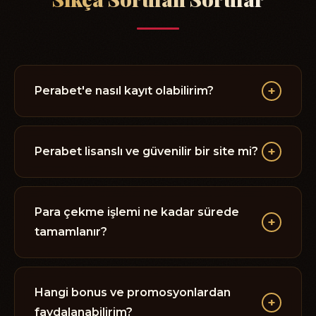
+
Perabet'e nasıl kayıt olabilirim?
Güncel giriş adresimize tıklayın, sağ üstteki
"Kayıt Ol" butonuna basın. Ad-soyad, e-posta
+
Perabet lisanslı ve güvenilir bir site mi?
ve telefon bilgilerinizi girerek 30 saniyede
üyeliğinizi oluşturun. E-posta doğrulaması
Evet. Perabet, Curaçao eGaming otoritesi
sonrası hesabınız aktif olur ve ilk yatırım
tarafından lisanslanmıştır (Sertifika No:
Para çekme işlemi ne kadar sürede
+
bonusunuzu talep edebilirsiniz.
1029384756). Tüm oyunlar bağımsız RNG
tamamlanır?
sertifikasına sahiptir. 256-bit SSL şifreleme, iki
faktörlü doğrulama ve düzenli güvenlik
Standart üyeler için ortalama 8-15 dakika, VIP
denetimleri ile kullanıcı verileri bankacılık
üyeler için 5 dakikanın altında. Kripto para
Hangi bonus ve promosyonlardan
+
düzeyinde korunmaktadır.
çekimleri blockchain ağ yoğunluğuna göre 1-
faydalanabilirim?