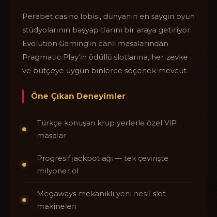
Perabet casino lobisi, dünyanın en saygın oyun
stüdyolarının başyapıtlarını bir araya getiriyor.
Evolution Gaming'in canlı masalarından
Pragmatic Play'in ödüllü slotlarına, her zevke
ve bütçeye uygun binlerce seçenek mevcut.
Öne Çıkan Deneyimler
Türkçe konuşan krupiyerlerle özel VIP
masalar
Progresif jackpot ağı — tek çevirişte
milyoner ol
Megaways mekanikli yeni nesil slot
makineleri