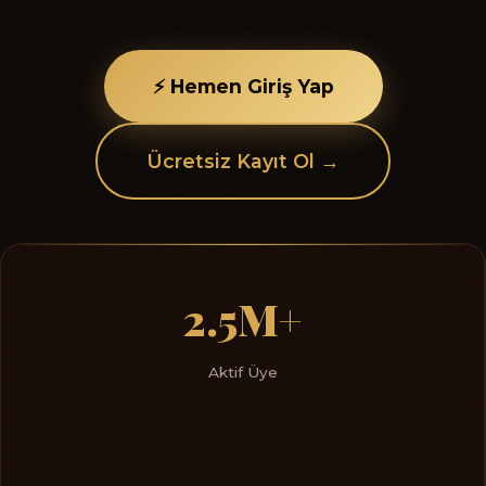
⚡ Hemen Giriş Yap
Ücretsiz Kayıt Ol →
2.5M+
Aktif Üye