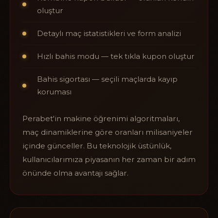
oluştur
Detaylı maç istatistikleri ve form analizi
Hızlı bahis modu — tek tıkla kupon oluştur
Bahis sigortası — seçili maçlarda kayıp
koruması
Perabet'in makine öğrenimi algoritmaları,
maç dinamiklerine göre oranları milisaniyeler
içinde günceller. Bu teknolojik üstünlük,
kullanıcılarımıza piyasanın her zaman bir adım
önünde olma avantajı sağlar.