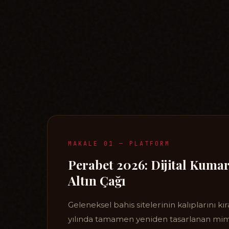
MAKALE 01 — PLATFORM
Perabet 2026: Dijital Kumar
Altın Çağı
Geleneksel bahis sitelerinin kalıplarını k
yılında tamamen yeniden tasarlanan mim