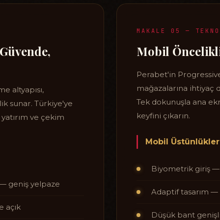
MAKALE 05 — TEKNO
 Güvende,
Mobil Öncelikl
Perabet'in Progressiv
mağazalarına ihtiyaç
me altyapısı,
Tek dokunuşla ana ekr
ik sunar. Türkiye'ye
keyfini çıkarın.
 yatırım ve çekim
Mobil Üstünlükler
Biyometrik giriş —
o — geniş yelpaze
Adaptif tasarım 
e açık
Düşük bant genişli