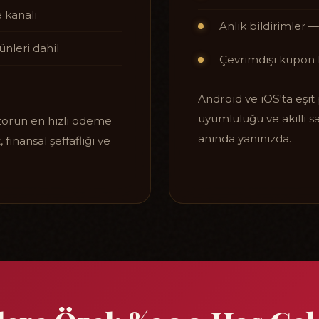
 kanalı
Anlık bildirimler 
ünleri dahil
Çevrimdışı kupon h
Android ve iOS'ta eşi
uyumluluğu ve akıllı sa
törün en hızlı ödeme
anında yanınızda.
finansal şeffaflığı ve