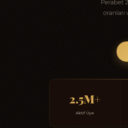
Perabet 2
oranları 
2.5M+
Aktif Üye