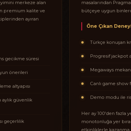
neyimini merkeze alan
masalarından Pragmatic
len premium kalite ve
bütçeye uygun binler
kiplerinden ayıran
Öne Çıkan Deney
Türkçe konuşan kr
Progresif jackpot a
2ms gecikme süresi
Megaways mekanikl
oyun önerileri
Canlı game show f
ödeme altyapısı
Demo modu ile ri
 aylık güvenlik
Her ay 100'den fazla y
ı geçerlilik
monotonluğa yer bırak
etkinliklerle kazanma ş