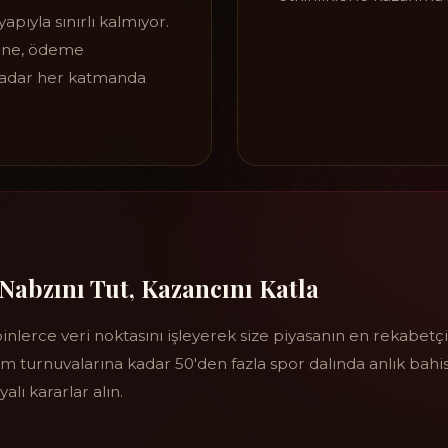
apıyla sınırlı kalmıyor.
rine, ödeme
kadar her katmanda
Nabzını Tut, Kazancını Katla
inlerce veri noktasını işleyerek size piyasanın en rekabetç
urnuvalarına kadar 50'den fazla spor dalında anlık bahis i
alı kararlar alın.