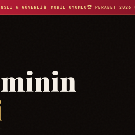
GÜVENLI
📱 MOBIL UYUMLU
🏆 PERABET 2026 GÜNCEL 
iminin
i