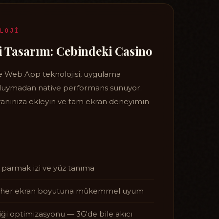
LOJI
i Tasarım: Cebindeki Casino
e Web App teknolojisi, uygulama
 duymadan native performans sunuyor.
anınıza ekleyin ve tam ekran deneyimin
 parmak izi ve yüz tanıma
— her ekran boyutuna mükemmel uyum
ği optimizasyonu — 3G'de bile akıcı