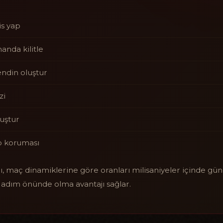
is yap
anda kilitle
ndin oluştur
zi
uştur
ıp koruması
 maç dinamiklerine göre oranları milisaniyeler içinde günc
r adım önünde olma avantajı sağlar.