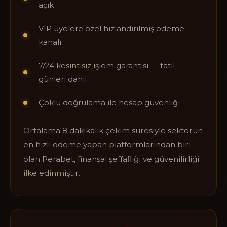
açık
VIP üyelere özel hızlandırılmış ödeme
kanalı
7/24 kesintisiz işlem garantisi — tatil
günleri dahil
Çoklu doğrulama ile hesap güvenliği
Ortalama 8 dakikalık çekim süresiyle sektörün
en hızlı ödeme yapan platformlarından biri
olan Perabet, finansal şeffaflığı ve güvenilirliği
ilke edinmiştir.