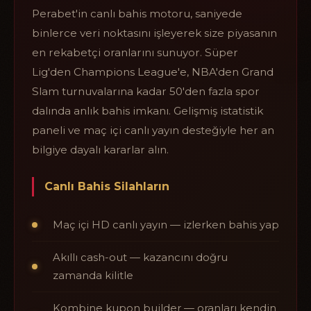
Perabet'in canlı bahis motoru, saniyede
binlerce veri noktasını işleyerek size piyasanın
en rekabetçi oranlarını sunuyor. Süper
Lig'den Champions League'e, NBA'den Grand
Slam turnuvalarına kadar 50'den fazla spor
dalında anlık bahis imkanı. Gelişmiş istatistik
paneli ve maç içi canlı yayın desteğiyle her an
bilgiye dayalı kararlar alın.
Canlı Bahis Silahların
Maç içi HD canlı yayın — izlerken bahis yap
Akıllı cash-out — kazancını doğru
zamanda kilitle
Kombine kupon builder — oranları kendin