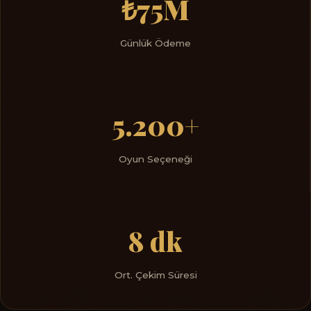
₺75M
Günlük Ödeme
5.200+
Oyun Seçeneği
8 dk
Ort. Çekim Süresi