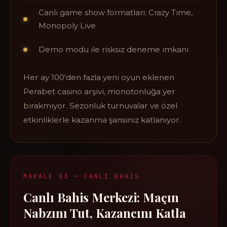
Canlı game show formatları: Crazy Time,
Monopoly Live
Demo modu ile risksiz deneme imkanı
Her ay 100'den fazla yeni oyun eklenen
Perabet casino arşivi, monotonluğa yer
bırakmıyor. Sezonluk turnuvalar ve özel
etkinliklerle kazanma şansınız katlanıyor.
MAKALE 03 — CANLI BAHIS
Canlı Bahis Merkezi: Maçın
Nabzını Tut, Kazancını Katla