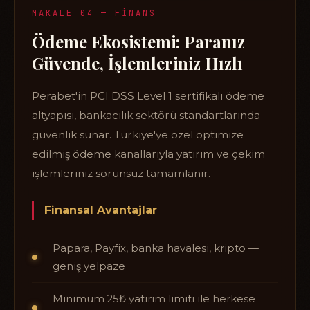
MAKALE 04 — FINANS
Ödeme Ekosistemi: Paranız
Güvende, İşlemleriniz Hızlı
Perabet'in PCI DSS Level 1 sertifikalı ödeme
altyapısı, bankacılık sektörü standartlarında
güvenlik sunar. Türkiye'ye özel optimize
edilmiş ödeme kanallarıyla yatırım ve çekim
işlemleriniz sorunsuz tamamlanır.
Finansal Avantajlar
Papara, Payfix, banka havalesi, kripto —
geniş yelpaze
Minimum 25₺ yatırım limiti ile herkese