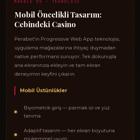
MAKALE 05 — TEKNOLOJI
Mobil Öncelikli Tasarım:
Cebindeki Casino
Perabet'in Progressive Web App teknolojisi,
uygulama mağazalarına ihtiyaç duymadan
native performans sunuyor. Tek dokunuşla
ana ekranınıza ekleyin ve tam ekran
deneyimin keyfini çıkarın.
Mobil Üstünlükler
Biyometrik giriş — parmak izi ve yüz
tanıma
Adaptif tasarım — her ekran boyutuna
mükemmel uyum