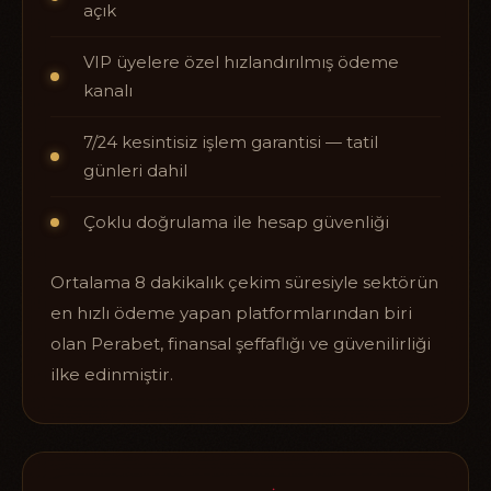
açık
VIP üyelere özel hızlandırılmış ödeme
kanalı
7/24 kesintisiz işlem garantisi — tatil
günleri dahil
Çoklu doğrulama ile hesap güvenliği
Ortalama 8 dakikalık çekim süresiyle sektörün
en hızlı ödeme yapan platformlarından biri
olan Perabet, finansal şeffaflığı ve güvenilirliği
ilke edinmiştir.