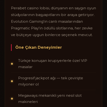
Perabet casino lobisi, dünyanın en saygın oyun
stüdyolarının başyapıtlarını bir araya getiriyor.
Evolution Gaming'in canlı masalarından
Pragmatic Play'in ödüllü slotlarına, her zevke
ve bütçeye uygun binlerce seçenek mevcut.
Öne Çıkan Deneyimler
Türkçe konuşan krupiyerlerle özel VIP
masalar
Progresif jackpot ağı — tek çevirişte
milyoner ol
Megaways mekanikli yeni nesil slot
makineleri