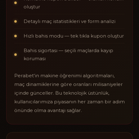
oluştur
Detaylı maç istatistikleri ve form analizi
Hızlı bahis modu — tek tıkla kupon oluştur
Bahis sigortası — seçili maçlarda kayıp
koruması
Perabet'in makine öğrenimi algoritmaları,
maç dinamiklerine göre oranları milisaniyeler
içinde günceller. Bu teknolojik üstünlük,
kullanıcılarımıza piyasanın her zaman bir adım
önünde olma avantajı sağlar.