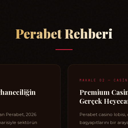
Perabet Rehberi
MAKALE 02 — CASIN
haneciliğin
Premium Casino
Gerçek Heyeca
ıran Perabet, 2026
Perabet casino lobisi,
arisiyle sektörün
başyapıtlarını bir aray