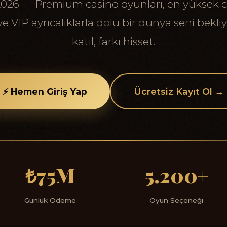
026 — Premium casino oyunları, en yüksek c
ve VIP ayrıcalıklarla dolu bir dünya seni bekli
katıl, farkı hisset.
⚡ Hemen Giriş Yap
Ücretsiz Kayıt Ol →
₺75M
5.200+
Günlük Ödeme
Oyun Seçeneği