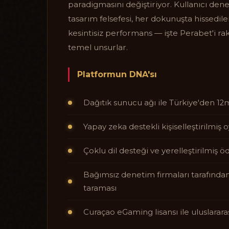
paradigmasını değiştiriyor. Kullanıcı de
tasarım felsefesi, her dokunuşta hissedi
kesintisiz performans — işte Perabet'i ra
temel unsurlar.
Platformun DNA'sı
Dağıtık sunucu ağı ile Türkiye'den 1
Yapay zeka destekli kişiselleştirilmiş 
Çoklu dil desteği ve yerelleştirilmiş 
Bağımsız denetim firmaları tarafından
taraması
Curaçao eGaming lisansı ile uluslararas