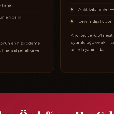
 kanalı
Anlık bildirimler 
ünleri dahil
Çevrimdışı kupon h
Android ve iOS'ta eşi
uyumluluğu ve akıllı sa
törün en hızlı ödeme
anında yanınızda.
finansal şeffaflığı ve