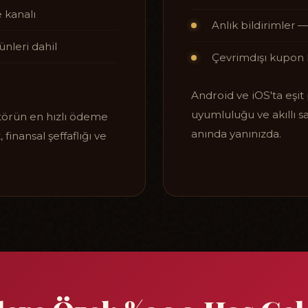
 kanalı
Anlık bildirimler 
ünleri dahil
Çevrimdışı kupon h
Android ve iOS'ta eşi
uyumluluğu ve akıllı sa
törün en hızlı ödeme
anında yanınızda.
finansal şeffaflığı ve