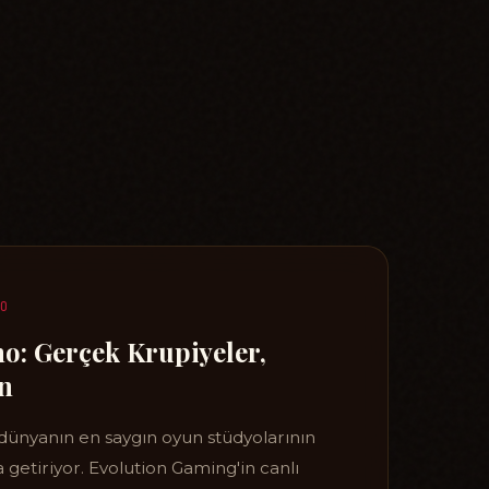
O
: Gerçek Krupiyeler,
n
 dünyanın en saygın oyun stüdyolarının
a getiriyor. Evolution Gaming'in canlı