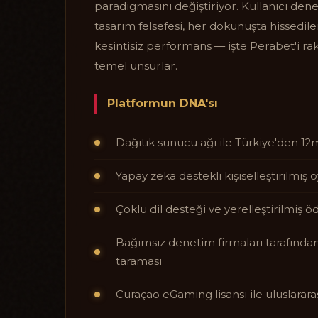
paradigmasını değiştiriyor. Kullanıcı de
tasarım felsefesi, her dokunuşta hissedi
kesintisiz performans — işte Perabet'i ra
temel unsurlar.
Platformun DNA'sı
Dağıtık sunucu ağı ile Türkiye'den 1
Yapay zeka destekli kişiselleştirilmiş 
Çoklu dil desteği ve yerelleştirilmiş 
Bağımsız denetim firmaları tarafından
taraması
Curaçao eGaming lisansı ile uluslararas