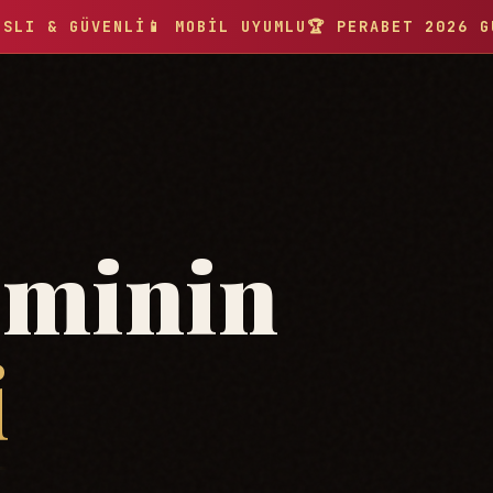
ÜVENLI
📱 MOBIL UYUMLU
🏆 PERABET 2026 GÜNCEL GI
iminin
i