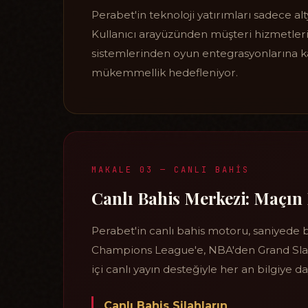
Perabet'in teknoloji yatırımları sadece alty
Kullanıcı arayüzünden müşteri hizmetle
sistemlerinden oyun entegrasyonlarına 
mükemmellik hedefleniyor.
MAKALE 03 — CANLI BAHIS
Canlı Bahis Merkezi: Maçın 
Perabet'in canlı bahis motoru, saniyede b
Champions League'e, NBA'den Grand Slam t
içi canlı yayın desteğiyle her an bilgiye day
Canlı Bahis Silahların