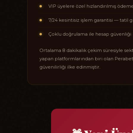
VIP üyelere özel hızlandırılmış ödeme
7/24 kesintisiz işlem garantisi — tatil g
Çoklu doğrulama ile hesap güvenliği
Ortalama 8 dakikalık çekim süresiyle sek
yapan platformlarından biri olan Perabet, 
güvenilirliği ilke edinmiştir.