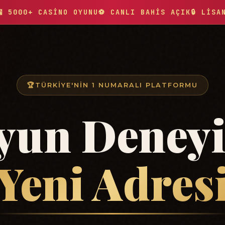
CASINO OYUNU
⚽ CANLI BAHIS AÇIK
🔒 LISANSLI & G
TÜRKIYE'NIN 1 NUMARALI PLATFORMU
Oyun Deney
Yeni Adres