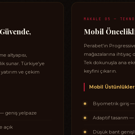
MAKALE 05 — TEKNO
 Güvende,
Mobil Öncelikl
Perabet'in Progressiv
mağazalarına ihtiyaç
me altyapısı,
Tek dokunuşla ana ekr
ik sunar. Türkiye'ye
keyfini çıkarın.
 yatırım ve çekim
Mobil Üstünlükler
Biyometrik giriş —
o — geniş yelpaze
Adaptif tasarım 
e açık
Düşük bant genişli