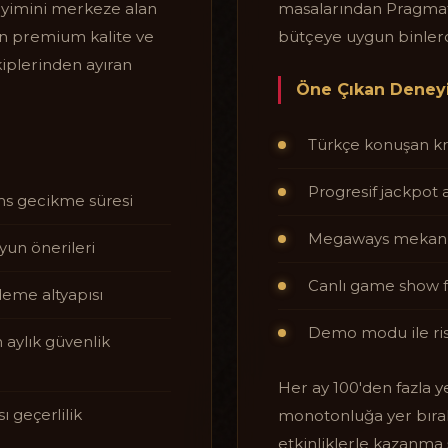
neyimini merkeze alan
masalarından Pragmatic
len premium kalite ve
bütçeye uygun binler
kiplerinden ayıran
Öne Çıkan Deney
Türkçe konuşan kr
Progresif jackpot a
2ms gecikme süresi
Megaways mekanikl
oyun önerileri
Canlı game show f
ödeme altyapısı
Demo modu ile ri
 aylık güvenlik
Her ay 100'den fazla y
ı geçerlilik
monotonluğa yer bırak
etkinliklerle kazanma ş