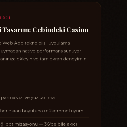
LOJI
i Tasarım: Cebindeki Casino
e Web App teknolojisi, uygulama
 duymadan native performans sunuyor.
anınıza ekleyin ve tam ekran deneyimin
 parmak izi ve yüz tanıma
— her ekran boyutuna mükemmel uyum
ği optimizasyonu — 3G'de bile akıcı