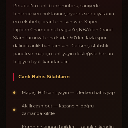
Perabet'in canlı bahis motoru, saniyede
binlerce veri noktasını işleyerek size piyasanın
en rekabetçi oranlarını sunuyor. Süper
Lig'den Champions League'e, NBA'den Grand
Slam turnuvalarına kadar 50'den fazla spor
dalında anlık bahis imkanı. Gelişmiş istatistik
paneli ve maç içi canlı yayın desteğiyle her an
bilgiye dayalı kararlar alın.
Canlı Bahis Silahların
Maç içi HD canlı yayın — izlerken bahis yap
Akıllı cash-out — kazancını doğru
zamanda kilitle
Kombine kupon builder — oranları kendin