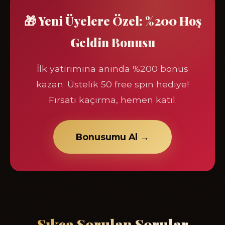
🎁 Yeni Üyelere Özel: %200 Hoş
Geldin Bonusu
İlk yatırımına anında %200 bonus
kazan. Üstelik 50 free spin hediye!
Fırsatı kaçırma, hemen katıl.
Bonusumu Al →
Sıkça Sorulan Sorular