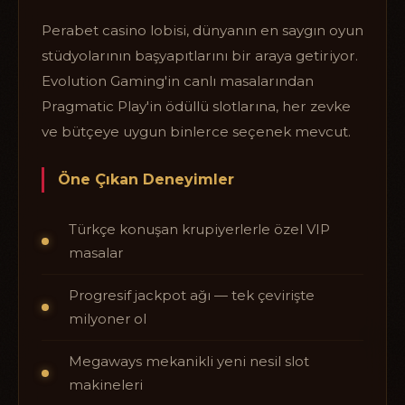
Perabet casino lobisi, dünyanın en saygın oyun
stüdyolarının başyapıtlarını bir araya getiriyor.
Evolution Gaming'in canlı masalarından
Pragmatic Play'in ödüllü slotlarına, her zevke
ve bütçeye uygun binlerce seçenek mevcut.
Öne Çıkan Deneyimler
Türkçe konuşan krupiyerlerle özel VIP
masalar
Progresif jackpot ağı — tek çevirişte
milyoner ol
Megaways mekanikli yeni nesil slot
makineleri