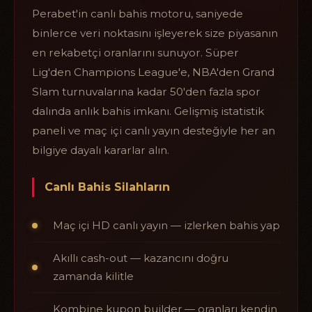
Perabet'in canlı bahis motoru, saniyede
binlerce veri noktasını işleyerek size piyasanın
en rekabetçi oranlarını sunuyor. Süper
Lig'den Champions League'e, NBA'den Grand
Slam turnuvalarına kadar 50'den fazla spor
dalında anlık bahis imkanı. Gelişmiş istatistik
paneli ve maç içi canlı yayın desteğiyle her an
bilgiye dayalı kararlar alın.
Canlı Bahis Silahların
Maç içi HD canlı yayın — izlerken bahis yap
Akıllı cash-out — kazancını doğru
zamanda kilitle
Kombine kupon builder — oranları kendin