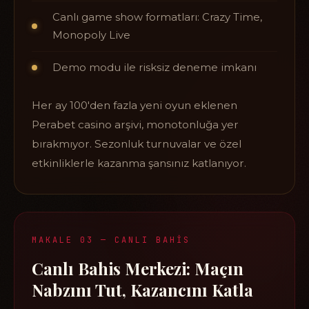
Canlı game show formatları: Crazy Time,
Monopoly Live
Demo modu ile risksiz deneme imkanı
Her ay 100'den fazla yeni oyun eklenen
Perabet casino arşivi, monotonluğa yer
bırakmıyor. Sezonluk turnuvalar ve özel
etkinliklerle kazanma şansınız katlanıyor.
MAKALE 03 — CANLI BAHIS
Canlı Bahis Merkezi: Maçın
Nabzını Tut, Kazancını Katla