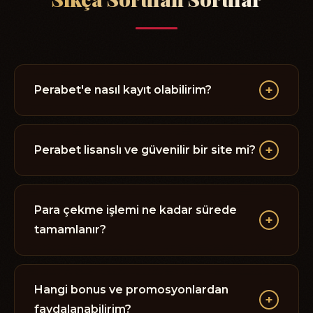
+
Perabet'e nasıl kayıt olabilirim?
Güncel giriş adresimize tıklayın, sağ üstteki
"Kayıt Ol" butonuna basın. Ad-soyad, e-posta
+
Perabet lisanslı ve güvenilir bir site mi?
ve telefon bilgilerinizi girerek 30 saniyede
üyeliğinizi oluşturun. E-posta doğrulaması
Evet. Perabet, Curaçao eGaming otoritesi
sonrası hesabınız aktif olur ve ilk yatırım
tarafından lisanslanmıştır (Sertifika No:
Para çekme işlemi ne kadar sürede
+
bonusunuzu talep edebilirsiniz.
1029384756). Tüm oyunlar bağımsız RNG
tamamlanır?
sertifikasına sahiptir. 256-bit SSL şifreleme, iki
faktörlü doğrulama ve düzenli güvenlik
Standart üyeler için ortalama 8-15 dakika, VIP
denetimleri ile kullanıcı verileri bankacılık
üyeler için 5 dakikanın altında. Kripto para
Hangi bonus ve promosyonlardan
+
düzeyinde korunmaktadır.
çekimleri blockchain ağ yoğunluğuna göre 1-
faydalanabilirim?