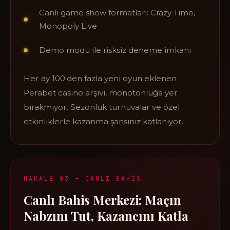
Canlı game show formatları: Crazy Time,
Monopoly Live
Demo modu ile risksiz deneme imkanı
Her ay 100'den fazla yeni oyun eklenen
Perabet casino arşivi, monotonluğa yer
bırakmıyor. Sezonluk turnuvalar ve özel
etkinliklerle kazanma şansınız katlanıyor.
MAKALE 03 — CANLI BAHIS
Canlı Bahis Merkezi: Maçın
Nabzını Tut, Kazancını Katla