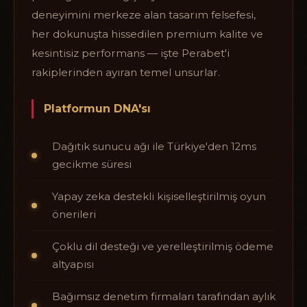
deneyimini merkeze alan tasarım felsefesi,
her dokunuşta hissedilen premium kalite ve
kesintisiz performans — işte Perabet'i
rakiplerinden ayıran temel unsurlar.
Platformun DNA'sı
Dağıtık sunucu ağı ile Türkiye'den 12ms
gecikme süresi
Yapay zeka destekli kişiselleştirilmiş oyun
önerileri
Çoklu dil desteği ve yerelleştirilmiş ödeme
altyapısı
Bağımsız denetim firmaları tarafından aylık