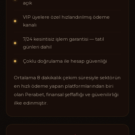
açık
VIP üyelere özel hızlandırılmış ödeme
kanalı
7/24 kesintisiz işlem garantisi — tatil
günleri dahil
Çoklu doğrulama ile hesap güvenliği
Ortalama 8 dakikalık çekim süresiyle sektörün
en hızlı ödeme yapan platformlarından biri
olan Perabet, finansal şeffaflığı ve güvenilirliği
ilke edinmiştir.