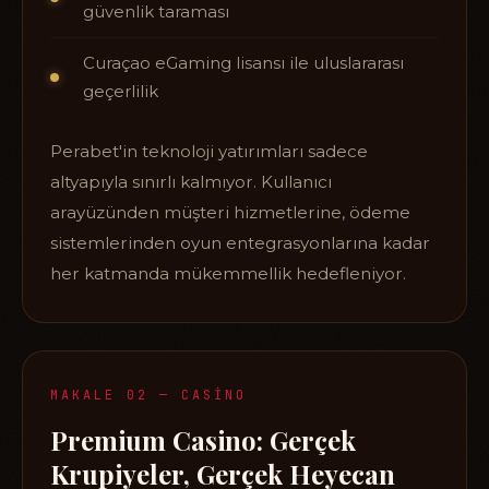
güvenlik taraması
Curaçao eGaming lisansı ile uluslararası
geçerlilik
Perabet'in teknoloji yatırımları sadece
altyapıyla sınırlı kalmıyor. Kullanıcı
arayüzünden müşteri hizmetlerine, ödeme
sistemlerinden oyun entegrasyonlarına kadar
her katmanda mükemmellik hedefleniyor.
MAKALE 02 — CASINO
Premium Casino: Gerçek
Krupiyeler, Gerçek Heyecan