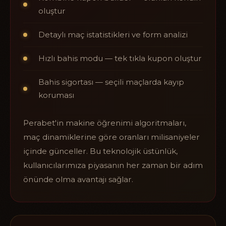
oluştur
Detaylı maç istatistikleri ve form analizi
Hızlı bahis modu — tek tıkla kupon oluştur
Bahis sigortası — seçili maçlarda kayıp
koruması
Perabet'in makine öğrenimi algoritmaları,
maç dinamiklerine göre oranları milisaniyeler
içinde günceller. Bu teknolojik üstünlük,
kullanıcılarımıza piyasanın her zaman bir adım
önünde olma avantajı sağlar.