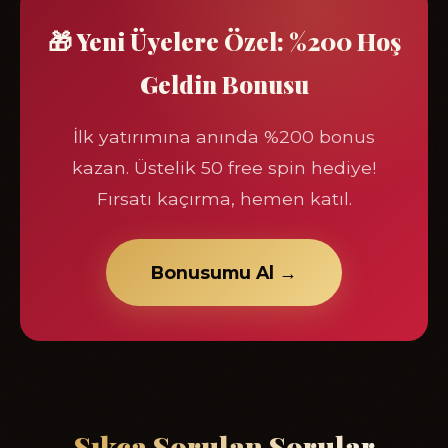
🎁 Yeni Üyelere Özel: %200 Hoş
Geldin Bonusu
İlk yatırımına anında %200 bonus
kazan. Üstelik 50 free spin hediye!
Fırsatı kaçırma, hemen katıl.
Bonusumu Al →
Sıkça Sorulan Sorular