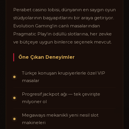
Perabet casino lobisi, dünyanın en saygın oyun
stüdyolarının başyapıtlarını bir araya getiriyor.
Evolution Gaming'in canlı masalarından
Pragmatic Play'in ödüllü slotlarına, her zevke
ve bütçeye uygun binlerce seçenek mevcut.
Öne Çıkan Deneyimler
Türkçe konuşan krupiyerlerle özel VIP
masalar
Progresif jackpot ağı — tek çevirişte
milyoner ol
Megaways mekanikli yeni nesil slot
makineleri