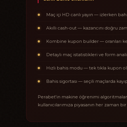
Maç içi HD canlı yayın — izlerken bah
Akıllı cash-out — kazancını doğru zam
Kombine kupon builder — oranları ke
Detaylı maç istatistikleri ve form anali
Hızlı bahis modu — tek tıkla kupon ol
Bahis sigortası — seçili maçlarda kay
Perabet'in makine öğrenimi algoritmaları,
kullanıcılarımıza piyasanın her zaman bi