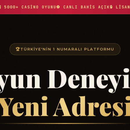
 CASINO OYUNU
⚽ CANLI BAHIS AÇIK
🔒 LISANSLI & 
TÜRKIYE'NIN 1 NUMARALI PLATFORMU
Oyun Deney
Yeni Adres