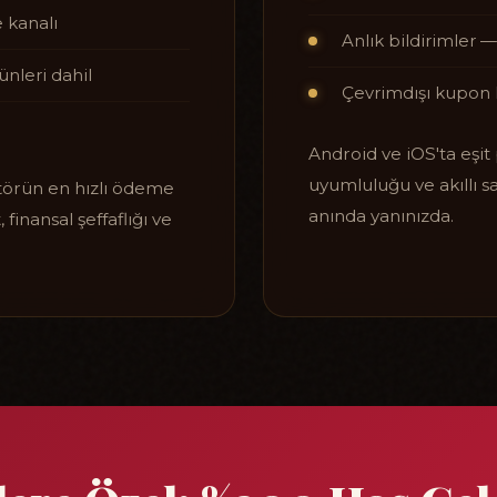
 kanalı
Anlık bildirimler 
ünleri dahil
Çevrimdışı kupon h
Android ve iOS'ta eşi
uyumluluğu ve akıllı sa
törün en hızlı ödeme
anında yanınızda.
finansal şeffaflığı ve