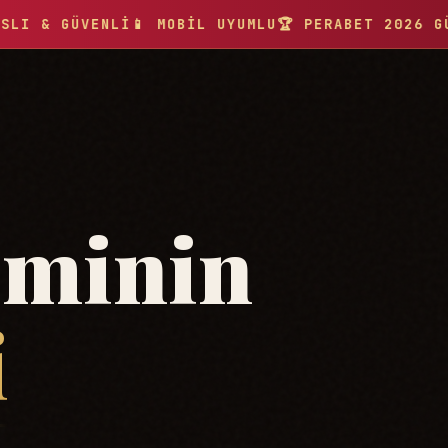
GÜVENLI
📱 MOBIL UYUMLU
🏆 PERABET 2026 GÜNCEL G
iminin
i