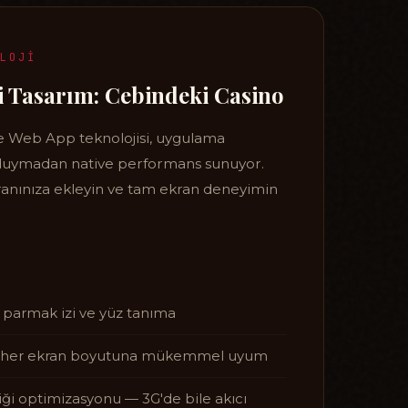
LOJI
i Tasarım: Cebindeki Casino
e Web App teknolojisi, uygulama
 duymadan native performans sunuyor.
anınıza ekleyin ve tam ekran deneyimin
 parmak izi ve yüz tanıma
— her ekran boyutuna mükemmel uyum
ği optimizasyonu — 3G'de bile akıcı