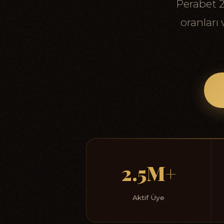
Perabet 2
oranları 
2.5M+
Aktif Üye