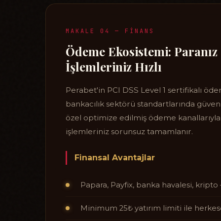
MAKALE 04 — FINANS
Ödeme Ekosistemi: Paranız
İşlemleriniz Hızlı
Perabet'in PCI DSS Level 1 sertifikalı öde
bankacılık sektörü standartlarında güvenl
özel optimize edilmiş ödeme kanallarıyla
işlemleriniz sorunsuz tamamlanır.
Finansal Avantajlar
Papara, Payfix, banka havalesi, kript
Minimum 25₺ yatırım limiti ile herkes