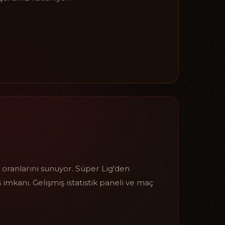
i oranlarını sunuyor. Süper Lig'den
mkanı. Gelişmiş istatistik paneli ve maç