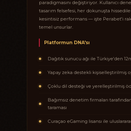
paradigmasını değiştiriyor. Kullanıcı de
tasarım felsefesi, her dokunuşta hissedi
kesintisiz performans — işte Perabet'i ra
temel unsurlar.
Platformun DNA'sı
Dağıtık sunucu ağı ile Türkiye'den 1
Yapay zeka destekli kişiselleştirilmiş 
Çoklu dil desteği ve yerelleştirilmiş 
Bağımsız denetim firmaları tarafından
taraması
Curaçao eGaming lisansı ile uluslararas