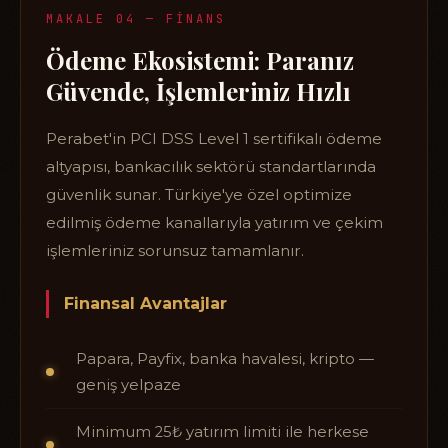
MAKALE 04 — FINANS
Ödeme Ekosistemi: Paranız
Güvende, İşlemleriniz Hızlı
Perabet'in PCI DSS Level 1 sertifikalı ödeme
altyapısı, bankacılık sektörü standartlarında
güvenlik sunar. Türkiye'ye özel optimize
edilmiş ödeme kanallarıyla yatırım ve çekim
işlemleriniz sorunsuz tamamlanır.
Finansal Avantajlar
Papara, Payfix, banka havalesi, kripto —
geniş yelpaze
Minimum 25₺ yatırım limiti ile herkese