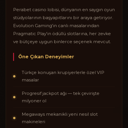
Perabet casino lobisi, dünyanın en saygın oyun
stüdyolarının başyapıtlarını bir araya getiriyor.
Evolution Gaming'in canlı masalarından
Pragmatic Play'in ödüllü slotlarına, her zevke
ve bütçeye uygun binlerce seçenek mevcut.
Öne Çıkan Deneyimler
Türkçe konuşan krupiyerlerle özel VIP
masalar
Progresif jackpot ağı — tek çevirişte
milyoner ol
Megaways mekanikli yeni nesil slot
makineleri