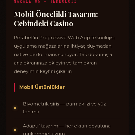
MAKALE 05 — TEKNOLOJI
Mobil Öncelikli Tasarım:
Cebindeki Casino
Perabet'in Progressive Web App teknolojisi,
uygulama mağazalarına ihtiyaç duymadan
native performans sunuyor. Tek dokunuşla
ana ekranınıza ekleyin ve tam ekran
deneyimin keyfini çıkarın.
Mobil Üstünlükler
Biyometrik giriş — parmak izi ve yüz
tanıma
Adaptif tasarım — her ekran boyutuna
mükemmel uyum