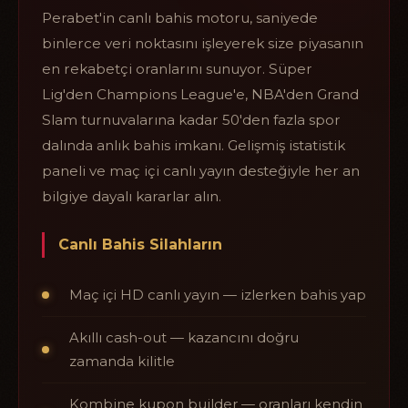
Perabet'in canlı bahis motoru, saniyede
binlerce veri noktasını işleyerek size piyasanın
en rekabetçi oranlarını sunuyor. Süper
Lig'den Champions League'e, NBA'den Grand
Slam turnuvalarına kadar 50'den fazla spor
dalında anlık bahis imkanı. Gelişmiş istatistik
paneli ve maç içi canlı yayın desteğiyle her an
bilgiye dayalı kararlar alın.
Canlı Bahis Silahların
Maç içi HD canlı yayın — izlerken bahis yap
Akıllı cash-out — kazancını doğru
zamanda kilitle
Kombine kupon builder — oranları kendin