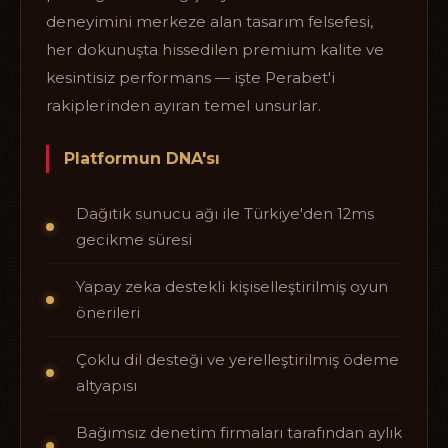
deneyimini merkeze alan tasarım felsefesi,
her dokunuşta hissedilen premium kalite ve
kesintisiz performans — işte Perabet'i
rakiplerinden ayıran temel unsurlar.
Platformun DNA'sı
Dağıtık sunucu ağı ile Türkiye'den 12ms
gecikme süresi
Yapay zeka destekli kişiselleştirilmiş oyun
önerileri
Çoklu dil desteği ve yerelleştirilmiş ödeme
altyapısı
Bağımsız denetim firmaları tarafından aylık