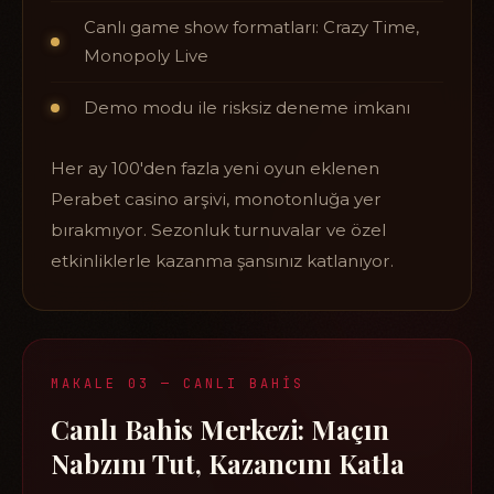
Canlı game show formatları: Crazy Time,
Monopoly Live
Demo modu ile risksiz deneme imkanı
Her ay 100'den fazla yeni oyun eklenen
Perabet casino arşivi, monotonluğa yer
bırakmıyor. Sezonluk turnuvalar ve özel
etkinliklerle kazanma şansınız katlanıyor.
MAKALE 03 — CANLI BAHIS
Canlı Bahis Merkezi: Maçın
Nabzını Tut, Kazancını Katla