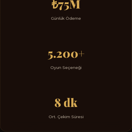
₺75M
Günlük Ödeme
5.200+
Oyun Seçeneği
8 dk
Ort. Çekim Süresi