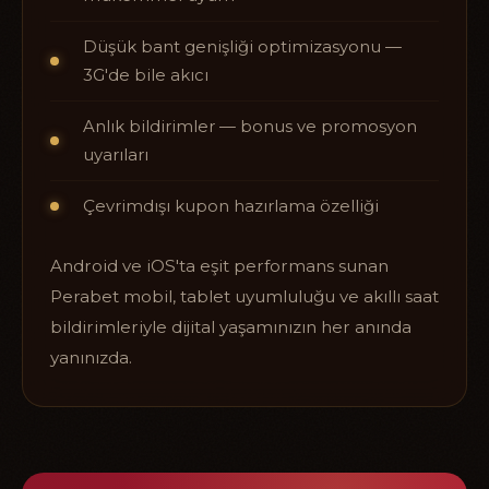
Düşük bant genişliği optimizasyonu —
3G'de bile akıcı
Anlık bildirimler — bonus ve promosyon
uyarıları
Çevrimdışı kupon hazırlama özelliği
Android ve iOS'ta eşit performans sunan
Perabet mobil, tablet uyumluluğu ve akıllı saat
bildirimleriyle dijital yaşamınızın her anında
yanınızda.