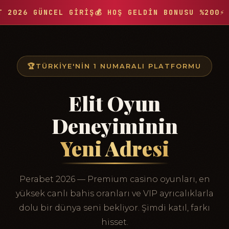
 2026 GÜNCEL GIRIŞ
💰 HOŞ GELDIN BONUSU %200
⚡ A
TÜRKIYE'NIN 1 NUMARALI PLATFORMU
Elit Oyun
Deneyiminin
Yeni Adresi
Perabet 2026 — Premium casino oyunları, en
yüksek canlı bahis oranları ve VIP ayrıcalıklarla
dolu bir dünya seni bekliyor. Şimdi katıl, farkı
hisset.