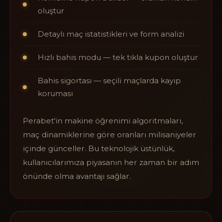
oluştur
Detaylı maç istatistikleri ve form analizi
Hızlı bahis modu — tek tıkla kupon oluştur
Bahis sigortası — seçili maçlarda kayıp
koruması
Perabet'in makine öğrenimi algoritmaları,
maç dinamiklerine göre oranları milisaniyeler
içinde günceller. Bu teknolojik üstünlük,
kullanıcılarımıza piyasanın her zaman bir adım
önünde olma avantajı sağlar.