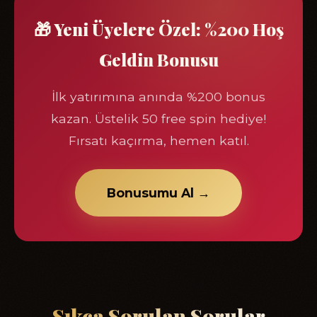
🎁 Yeni Üyelere Özel: %200 Hoş
Geldin Bonusu
İlk yatırımına anında %200 bonus
kazan. Üstelik 50 free spin hediye!
Fırsatı kaçırma, hemen katıl.
Bonusumu Al →
Sıkça Sorulan Sorular