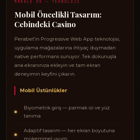
MAKALE 05 — TEKNOLOJI
Mobil Öncelikli Tasarım:
Cebindeki Casino
Perabet'in Progressive Web App teknolojisi,
uygulama mağazalarına ihtiyaç duymadan
native performans sunuyor. Tek dokunuşla
ana ekranınıza ekleyin ve tam ekran
deneyimin keyfini çıkarın.
Mobil Üstünlükler
Biyometrik giriş — parmak izi ve yüz
tanıma
Adaptif tasarım — her ekran boyutuna
mükemmel uyum