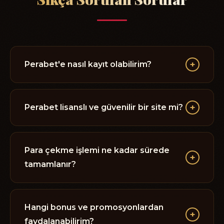
+
Perabet'e nasıl kayıt olabilirim?
Güncel giriş adresimize tıklayın, sağ üstteki
"Kayıt Ol" butonuna basın. Ad-soyad, e-posta
+
Perabet lisanslı ve güvenilir bir site mi?
ve telefon bilgilerinizi girerek 30 saniyede
üyeliğinizi oluşturun. E-posta doğrulaması
Evet. Perabet, Curaçao eGaming otoritesi
sonrası hesabınız aktif olur ve ilk yatırım
tarafından lisanslanmıştır (Sertifika No:
Para çekme işlemi ne kadar sürede
+
bonusunuzu talep edebilirsiniz.
1029384756). Tüm oyunlar bağımsız RNG
tamamlanır?
sertifikasına sahiptir. 256-bit SSL şifreleme, iki
faktörlü doğrulama ve düzenli güvenlik
Standart üyeler için ortalama 8-15 dakika, VIP
denetimleri ile kullanıcı verileri bankacılık
üyeler için 5 dakikanın altında. Kripto para
Hangi bonus ve promosyonlardan
+
düzeyinde korunmaktadır.
çekimleri blockchain ağ yoğunluğuna göre 1-
faydalanabilirim?