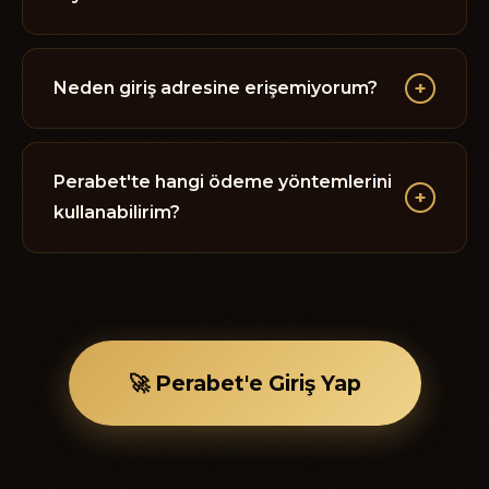
30 dakika arasında değişir. Hafta sonu ve
resmi tatillerde bile kesintisiz ödeme
Yeni üyelere %200 hoş geldin bonusu + 50
garantisi sunulmaktadır.
free spin, haftalık %15 kayıp bonusu, her
+
Neden giriş adresine erişemiyorum?
yatırıma %10 ekstra bonus, arkadaş davet
bonusu (kişi başı 100₺), ve VIP seviye
Erişim engellemeleri nedeniyle alan adları
bonusları sunulmaktadır. Özel günlerde ve
periyodik olarak güncellenmektedir. Bu
Perabet'te hangi ödeme yöntemlerini
+
turnuvalarda ekstra promosyonlar
sayfayı favorilerinize ekleyerek her zaman en
kullanabilirim?
düzenlenir.
güncel adrese ulaşabilirsiniz. Ayrıca Telegram
kanalımız ve sosyal medya hesaplarımızdan
Banka havalesi/EFT (tüm Türk bankaları),
anlık adres güncellemelerini takip
Papara, Payfix, kripto paralar (Bitcoin, USDT,
edebilirsiniz.
Ethereum), kredi/banka kartı ve diğer e-
cüzdan çözümleri desteklenmektedir.
🚀 Perabet'e Giriş Yap
Minimum yatırım limiti 25₺, maksimum
çekim limiti 500.000₺'dir.