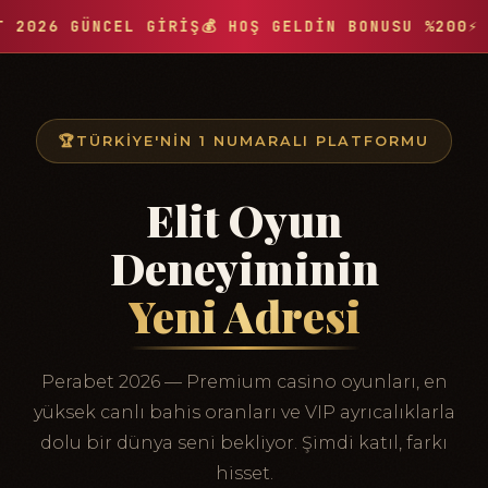
 2026 GÜNCEL GIRIŞ
💰 HOŞ GELDIN BONUSU %200
⚡ A
TÜRKIYE'NIN 1 NUMARALI PLATFORMU
Elit Oyun
Deneyiminin
Yeni Adresi
Perabet 2026 — Premium casino oyunları, en
yüksek canlı bahis oranları ve VIP ayrıcalıklarla
dolu bir dünya seni bekliyor. Şimdi katıl, farkı
hisset.