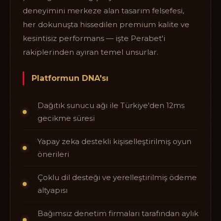
deneyimini merkeze alan tasarım felsefesi,
her dokunuşta hissedilen premium kalite ve
kesintisiz performans — işte Perabet'i
rakiplerinden ayıran temel unsurlar.
Platformun DNA'sı
Dağıtık sunucu ağı ile Türkiye'den 12ms
gecikme süresi
Yapay zeka destekli kişiselleştirilmiş oyun
önerileri
Çoklu dil desteği ve yerelleştirilmiş ödeme
altyapısı
Bağımsız denetim firmaları tarafından aylık