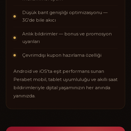
Düşük bant genişliği optimizasyonu —
3G'de bile akıcı
Anlık bildirimler — bonus ve promosyon
uyarıları
Çevrimdışı kupon hazırlama özelliği
Android ve iOS'ta eşit performans sunan
Perabet mobil, tablet uyumluluğu ve akıllı saat
bildirimleriyle dijital yaşamınızın her anında
yanınızda.