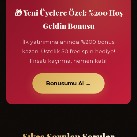
🎁 Yeni Üyelere Özel: %200 Hoş
Geldin Bonusu
İlk yatırımına anında %200 bonus
kazan. Üstelik 50 free spin hediye!
Fırsatı kaçırma, hemen katıl.
Bonusumu Al →
Sıkça Sorulan Sorular