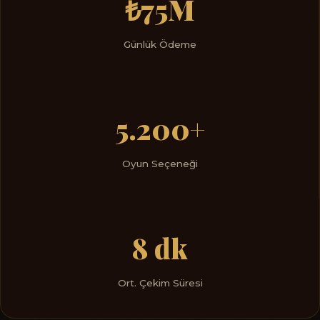
₺75M
Günlük Ödeme
5.200+
Oyun Seçeneği
8 dk
Ort. Çekim Süresi