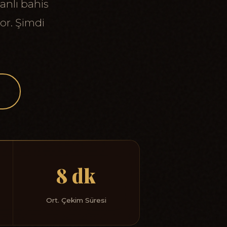
anlı bahis
yor. Şimdi
8 dk
Ort. Çekim Süresi