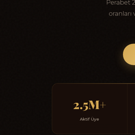
Perabet 2
oranları 
2.5M+
Aktif Üye