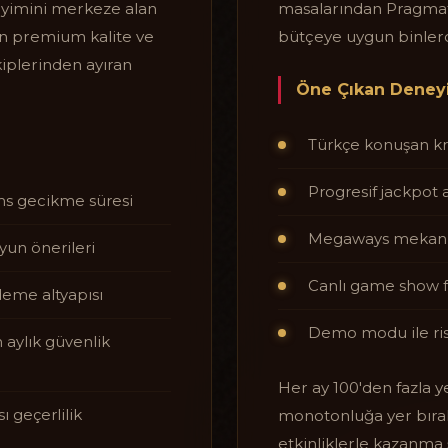
neyimini merkeze alan
masalarından Pragmatic
len premium kalite ve
bütçeye uygun binler
kiplerinden ayıran
Öne Çıkan Deney
Türkçe konuşan kr
Progresif jackpot a
2ms gecikme süresi
Megaways mekanikl
oyun önerileri
Canlı game show f
ödeme altyapısı
Demo modu ile ri
 aylık güvenlik
Her ay 100'den fazla y
ı geçerlilik
monotonluğa yer bırak
etkinliklerle kazanma ş