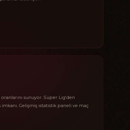
i oranlarını sunuyor. Süper Lig'den
mkanı. Gelişmiş istatistik paneli ve maç