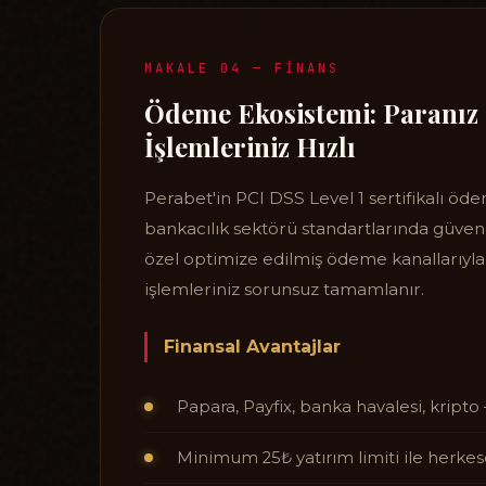
MAKALE 04 — FINANS
Ödeme Ekosistemi: Paranız
İşlemleriniz Hızlı
Perabet'in PCI DSS Level 1 sertifikalı öde
bankacılık sektörü standartlarında güvenl
özel optimize edilmiş ödeme kanallarıyla
işlemleriniz sorunsuz tamamlanır.
Finansal Avantajlar
Papara, Payfix, banka havalesi, kript
Minimum 25₺ yatırım limiti ile herkes