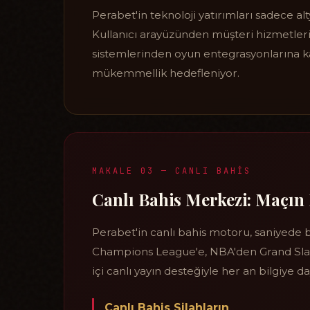
Perabet'in teknoloji yatırımları sadece alty
Kullanıcı arayüzünden müşteri hizmetle
sistemlerinden oyun entegrasyonlarına 
mükemmellik hedefleniyor.
MAKALE 03 — CANLI BAHIS
Canlı Bahis Merkezi: Maçın 
Perabet'in canlı bahis motoru, saniyede b
Champions League'e, NBA'den Grand Slam t
içi canlı yayın desteğiyle her an bilgiye day
Canlı Bahis Silahların