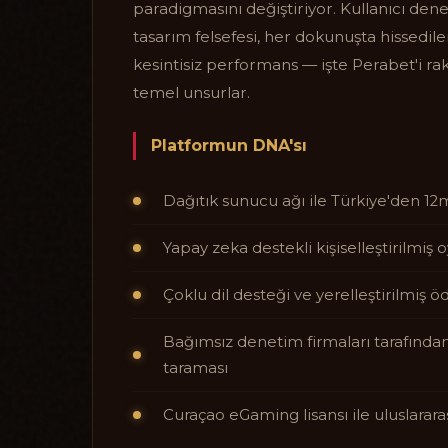
paradigmasını değiştiriyor. Kullanıcı de
tasarım felsefesi, her dokunuşta hissedi
kesintisiz performans — işte Perabet'i ra
temel unsurlar.
Platformun DNA'sı
Dağıtık sunucu ağı ile Türkiye'den 1
Yapay zeka destekli kişiselleştirilmiş 
Çoklu dil desteği ve yerelleştirilmiş 
Bağımsız denetim firmaları tarafından
taraması
Curaçao eGaming lisansı ile uluslararas