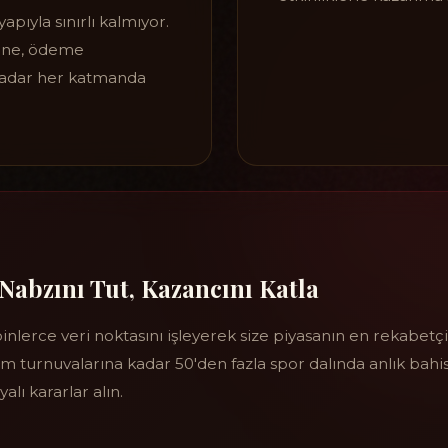
apıyla sınırlı kalmıyor.
rine, ödeme
kadar her katmanda
Nabzını Tut, Kazancını Katla
inlerce veri noktasını işleyerek size piyasanın en rekabetç
urnuvalarına kadar 50'den fazla spor dalında anlık bahis i
alı kararlar alın.