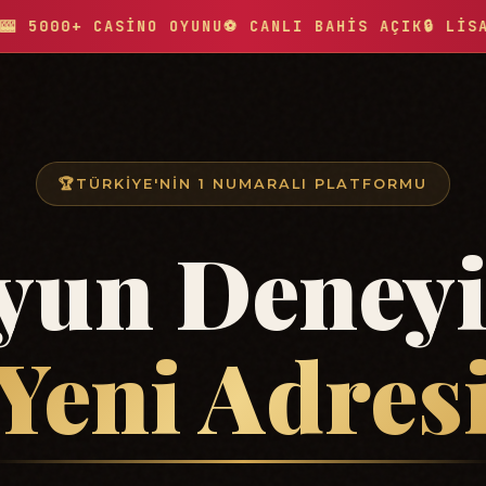
+ CASINO OYUNU
⚽ CANLI BAHIS AÇIK
🔒 LISANSLI &
TÜRKIYE'NIN 1 NUMARALI PLATFORMU
Oyun Deney
Yeni Adres