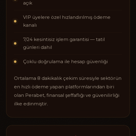
açık
VIP üyelere özel hızlandırılmış ödeme
kanalı
7/24 kesintisiz işlem garantisi — tatil
günleri dahil
Çoklu doğrulama ile hesap güvenliği
Ortalama 8 dakikalık çekim süresiyle sektörün
en hızlı ödeme yapan platformlarından biri
olan Perabet, finansal şeffaflığı ve güvenilirliği
ilke edinmiştir.