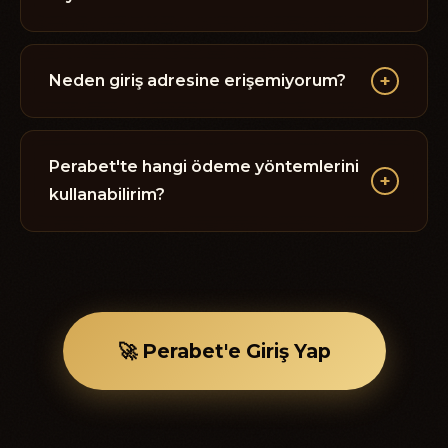
30 dakika arasında değişir. Hafta sonu ve
resmi tatillerde bile kesintisiz ödeme
Yeni üyelere %200 hoş geldin bonusu + 50
garantisi sunulmaktadır.
free spin, haftalık %15 kayıp bonusu, her
+
Neden giriş adresine erişemiyorum?
yatırıma %10 ekstra bonus, arkadaş davet
bonusu (kişi başı 100₺), ve VIP seviye
Erişim engellemeleri nedeniyle alan adları
bonusları sunulmaktadır. Özel günlerde ve
periyodik olarak güncellenmektedir. Bu
Perabet'te hangi ödeme yöntemlerini
+
turnuvalarda ekstra promosyonlar
sayfayı favorilerinize ekleyerek her zaman en
kullanabilirim?
düzenlenir.
güncel adrese ulaşabilirsiniz. Ayrıca Telegram
kanalımız ve sosyal medya hesaplarımızdan
Banka havalesi/EFT (tüm Türk bankaları),
anlık adres güncellemelerini takip
Papara, Payfix, kripto paralar (Bitcoin, USDT,
edebilirsiniz.
Ethereum), kredi/banka kartı ve diğer e-
cüzdan çözümleri desteklenmektedir.
🚀 Perabet'e Giriş Yap
Minimum yatırım limiti 25₺, maksimum
çekim limiti 500.000₺'dir.