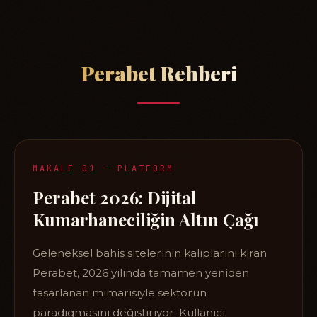
Perabet Rehberi
MAKALE 01 — PLATFORM
Perabet 2026: Dijital
Kumarhaneciliğin Altın Çağı
Geleneksel bahis sitelerinin kalıplarını kıran
Perabet, 2026 yılında tamamen yeniden
tasarlanan mimarisiyle sektörün
paradigmasını değiştiriyor. Kullanıcı