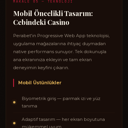
MAKALE 05 — TEKNOLOJI
Mobil Öncelikli Tasarım:
Cebindeki Casino
Perabet'in Progressive Web App teknolojisi,
uygulama mağazalarına ihtiyaç duymadan
native performans sunuyor. Tek dokunuşla
ana ekranınıza ekleyin ve tam ekran
deneyimin keyfini çıkarın.
Mobil Üstünlükler
Biyometrik giriş — parmak izi ve yüz
tanıma
Adaptif tasarım — her ekran boyutuna
mükemmel uyum