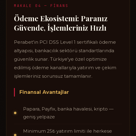
MAKALE 04 — FINANS
Ödeme Ekosistemi: Paranız
Güvende, İşlemleriniz Hızlı
Perabet'in PCI DSS Level 1 sertifikalı ödeme
altyapısı, bankacılık sektörü standartlarında
güvenlik sunar. Türkiye'ye özel optimize
edilmiş ödeme kanallarıyla yatırım ve çekim
işlemleriniz sorunsuz tamamlanır.
Finansal Avantajlar
Papara, Payfix, banka havalesi, kripto —
geniş yelpaze
Minimum 25₺ yatırım limiti ile herkese