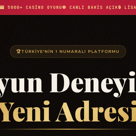
 CASINO OYUNU
⚽ CANLI BAHIS AÇIK
🔒 LISANSLI & 
TÜRKIYE'NIN 1 NUMARALI PLATFORMU
Oyun Deney
Yeni Adres