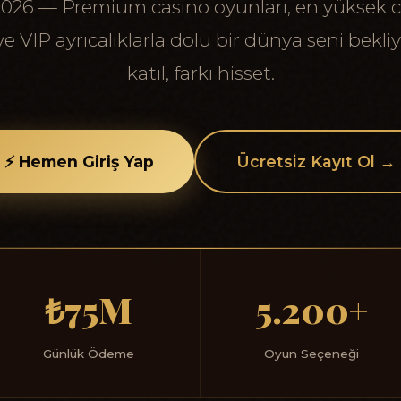
026 — Premium casino oyunları, en yüksek c
ve VIP ayrıcalıklarla dolu bir dünya seni bekli
katıl, farkı hisset.
⚡ Hemen Giriş Yap
Ücretsiz Kayıt Ol →
₺75M
5.200+
Günlük Ödeme
Oyun Seçeneği