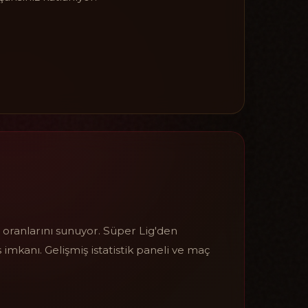
i oranlarını sunuyor. Süper Lig'den
mkanı. Gelişmiş istatistik paneli ve maç