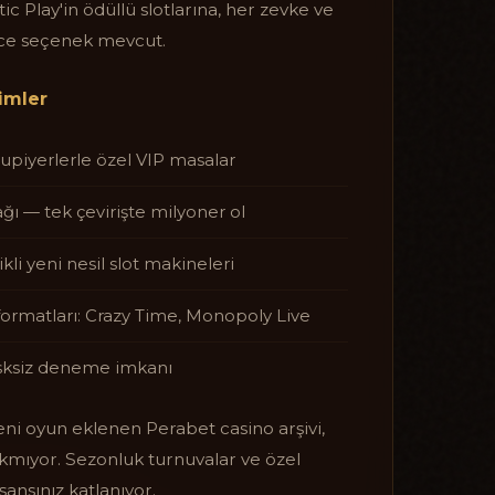
 Play'in ödüllü slotlarına, her zevke ve
ce seçenek mevcut.
imler
upiyerlerle özel VIP masalar
ğı — tek çevirişte milyoner ol
i yeni nesil slot makineleri
ormatları: Crazy Time, Monopoly Live
sksiz deneme imkanı
eni oyun eklenen Perabet casino arşivi,
mıyor. Sezonluk turnuvalar ve özel
ansınız katlanıyor.