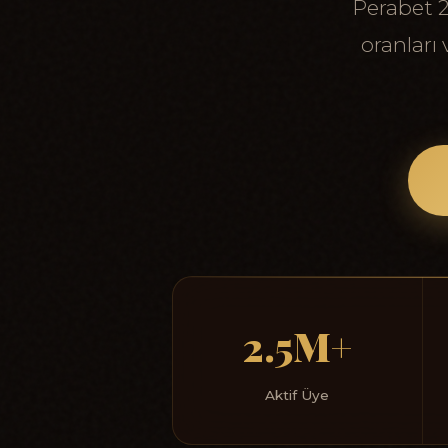
Perabet 2
oranları 
2.5M+
Aktif Üye