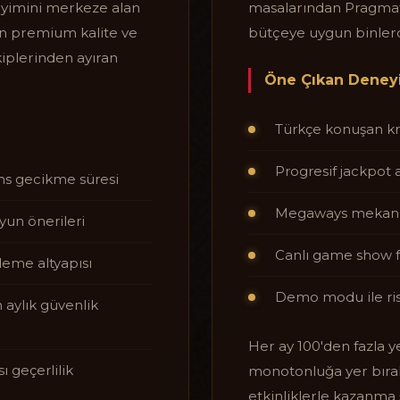
neyimini merkeze alan
masalarından Pragmatic
len premium kalite ve
bütçeye uygun binler
kiplerinden ayıran
Öne Çıkan Deney
Türkçe konuşan kr
Progresif jackpot a
2ms gecikme süresi
Megaways mekanikl
oyun önerileri
Canlı game show f
ödeme altyapısı
Demo modu ile ri
 aylık güvenlik
Her ay 100'den fazla y
ı geçerlilik
monotonluğa yer bırak
etkinliklerle kazanma ş