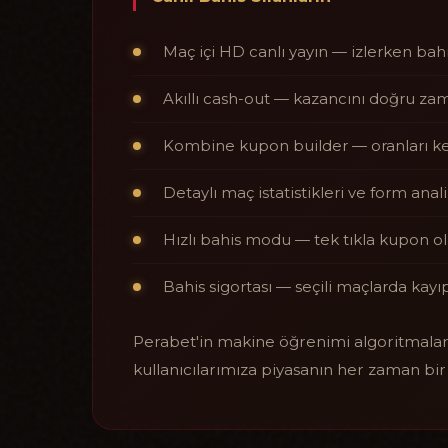
Maç içi HD canlı yayın — izlerken bah
Akıllı cash-out — kazancını doğru zam
Kombine kupon builder — oranları ke
Detaylı maç istatistikleri ve form anali
Hızlı bahis modu — tek tıkla kupon ol
Bahis sigortası — seçili maçlarda kay
Perabet'in makine öğrenimi algoritmaları,
kullanıcılarımıza piyasanın her zaman bi