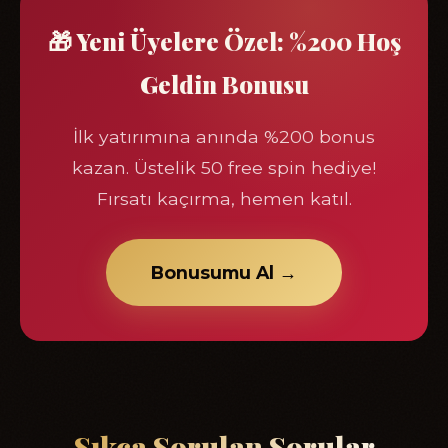
🎁 Yeni Üyelere Özel: %200 Hoş
Geldin Bonusu
İlk yatırımına anında %200 bonus
kazan. Üstelik 50 free spin hediye!
Fırsatı kaçırma, hemen katıl.
Bonusumu Al →
Sıkça Sorulan Sorular