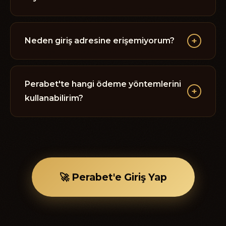
30 dakika arasında değişir. Hafta sonu ve
resmi tatillerde bile kesintisiz ödeme
Yeni üyelere %200 hoş geldin bonusu + 50
garantisi sunulmaktadır.
free spin, haftalık %15 kayıp bonusu, her
+
Neden giriş adresine erişemiyorum?
yatırıma %10 ekstra bonus, arkadaş davet
bonusu (kişi başı 100₺), ve VIP seviye
Erişim engellemeleri nedeniyle alan adları
bonusları sunulmaktadır. Özel günlerde ve
periyodik olarak güncellenmektedir. Bu
Perabet'te hangi ödeme yöntemlerini
+
turnuvalarda ekstra promosyonlar
sayfayı favorilerinize ekleyerek her zaman en
kullanabilirim?
düzenlenir.
güncel adrese ulaşabilirsiniz. Ayrıca Telegram
kanalımız ve sosyal medya hesaplarımızdan
Banka havalesi/EFT (tüm Türk bankaları),
anlık adres güncellemelerini takip
Papara, Payfix, kripto paralar (Bitcoin, USDT,
edebilirsiniz.
Ethereum), kredi/banka kartı ve diğer e-
cüzdan çözümleri desteklenmektedir.
🚀 Perabet'e Giriş Yap
Minimum yatırım limiti 25₺, maksimum
çekim limiti 500.000₺'dir.