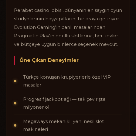
Perabet casino lobisi, dünyanın en saygın oyun
stüdyolarının başyapıtlarını bir araya getiriyor.
Evolution Gaming'in canlı masalarından
Pragmatic Play'in ödüllü slotlarına, her zevke
ve bütçeye uygun binlerce seçenek mevcut.
Öne Çıkan Deneyimler
Türkçe konuşan krupiyerlerle özel VIP
masalar
Progresif jackpot ağı — tek çevirişte
milyoner ol
Megaways mekanikli yeni nesil slot
makineleri