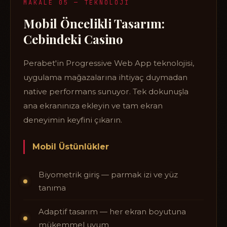
MAKALE 05 — TEKNOLOJI
Mobil Öncelikli Tasarım:
Cebindeki Casino
Perabet'in Progressive Web App teknolojisi,
uygulama mağazalarına ihtiyaç duymadan
native performans sunuyor. Tek dokunuşla
ana ekranınıza ekleyin ve tam ekran
deneyimin keyfini çıkarın.
Mobil Üstünlükler
Biyometrik giriş — parmak izi ve yüz
tanıma
Adaptif tasarım — her ekran boyutuna
mükemmel uyum