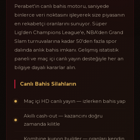
Perabet'in canlı bahis motoru, saniyede
binlerce veri noktasını işleyerek size piyasanın
en rekabetçi oranlarını sunuyor. Süper
Lig'den Champions League'e, NBA'den Grand
Slam turnuvalarına kadar 50'den fazla spor
dalında anlık bahis imkanı. Gelişmiş istatistik
paneli ve maç içi canlı yayın desteğiyle her an
bilgiye dayalı kararlar alın.
Canlı Bahis Silahların
Maç içi HD canlı yayın — izlerken bahis yap
Akıllı cash-out — kazancını doğru
zamanda kilitle
Kombine kupon builder — oranları kendin