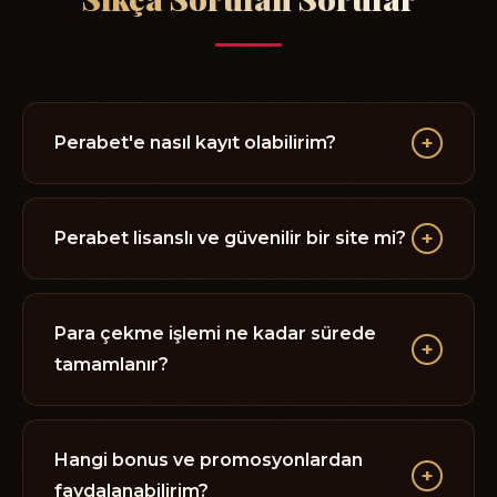
+
Perabet'e nasıl kayıt olabilirim?
Güncel giriş adresimize tıklayın, sağ üstteki
"Kayıt Ol" butonuna basın. Ad-soyad, e-posta
+
Perabet lisanslı ve güvenilir bir site mi?
ve telefon bilgilerinizi girerek 30 saniyede
üyeliğinizi oluşturun. E-posta doğrulaması
Evet. Perabet, Curaçao eGaming otoritesi
sonrası hesabınız aktif olur ve ilk yatırım
tarafından lisanslanmıştır (Sertifika No:
Para çekme işlemi ne kadar sürede
+
bonusunuzu talep edebilirsiniz.
1029384756). Tüm oyunlar bağımsız RNG
tamamlanır?
sertifikasına sahiptir. 256-bit SSL şifreleme, iki
faktörlü doğrulama ve düzenli güvenlik
Standart üyeler için ortalama 8-15 dakika, VIP
denetimleri ile kullanıcı verileri bankacılık
üyeler için 5 dakikanın altında. Kripto para
Hangi bonus ve promosyonlardan
+
düzeyinde korunmaktadır.
çekimleri blockchain ağ yoğunluğuna göre 1-
faydalanabilirim?