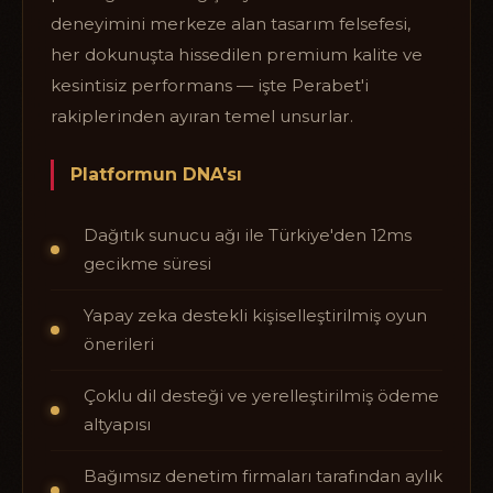
deneyimini merkeze alan tasarım felsefesi,
her dokunuşta hissedilen premium kalite ve
kesintisiz performans — işte Perabet'i
rakiplerinden ayıran temel unsurlar.
Platformun DNA'sı
Dağıtık sunucu ağı ile Türkiye'den 12ms
gecikme süresi
Yapay zeka destekli kişiselleştirilmiş oyun
önerileri
Çoklu dil desteği ve yerelleştirilmiş ödeme
altyapısı
Bağımsız denetim firmaları tarafından aylık