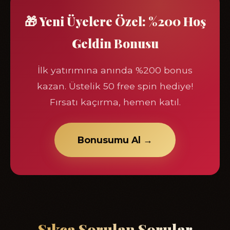
🎁 Yeni Üyelere Özel: %200 Hoş
Geldin Bonusu
İlk yatırımına anında %200 bonus
kazan. Üstelik 50 free spin hediye!
Fırsatı kaçırma, hemen katıl.
Bonusumu Al →
Sıkça Sorulan Sorular