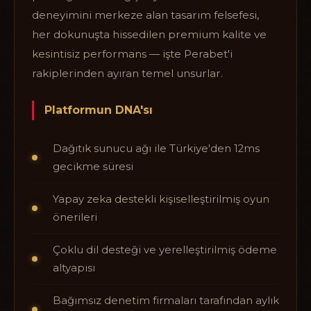
deneyimini merkeze alan tasarım felsefesi,
her dokunuşta hissedilen premium kalite ve
kesintisiz performans — işte Perabet'i
rakiplerinden ayıran temel unsurlar.
Platformun DNA'sı
Dağıtık sunucu ağı ile Türkiye'den 12ms
gecikme süresi
Yapay zeka destekli kişiselleştirilmiş oyun
önerileri
Çoklu dil desteği ve yerelleştirilmiş ödeme
altyapısı
Bağımsız denetim firmaları tarafından aylık