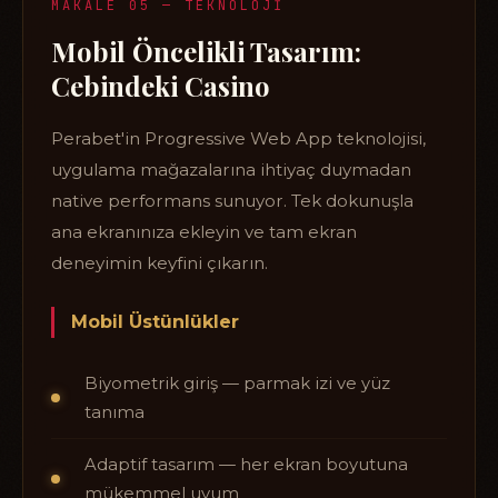
MAKALE 05 — TEKNOLOJI
Mobil Öncelikli Tasarım:
Cebindeki Casino
Perabet'in Progressive Web App teknolojisi,
uygulama mağazalarına ihtiyaç duymadan
native performans sunuyor. Tek dokunuşla
ana ekranınıza ekleyin ve tam ekran
deneyimin keyfini çıkarın.
Mobil Üstünlükler
Biyometrik giriş — parmak izi ve yüz
tanıma
Adaptif tasarım — her ekran boyutuna
mükemmel uyum