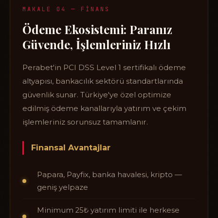
MAKALE 04 — FINANS
Ödeme Ekosistemi: Paranız
Güvende, İşlemleriniz Hızlı
Perabet'in PCI DSS Level 1 sertifikalı ödeme
altyapısı, bankacılık sektörü standartlarında
güvenlik sunar. Türkiye'ye özel optimize
edilmiş ödeme kanallarıyla yatırım ve çekim
işlemleriniz sorunsuz tamamlanır.
Finansal Avantajlar
Papara, Payfix, banka havalesi, kripto —
geniş yelpaze
Minimum 25₺ yatırım limiti ile herkese