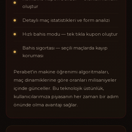
oluştur
Detaylı maç istatistikleri ve form analizi
Hızlı bahis modu — tek tıkla kupon oluştur
Bahis sigortası — seçili maçlarda kayıp
koruması
Perabet'in makine öğrenimi algoritmaları,
maç dinamiklerine göre oranları milisaniyeler
içinde günceller. Bu teknolojik üstünlük,
kullanıcılarımıza piyasanın her zaman bir adım
önünde olma avantajı sağlar.