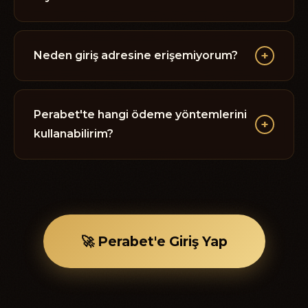
30 dakika arasında değişir. Hafta sonu ve
resmi tatillerde bile kesintisiz ödeme
Yeni üyelere %200 hoş geldin bonusu + 50
garantisi sunulmaktadır.
free spin, haftalık %15 kayıp bonusu, her
+
Neden giriş adresine erişemiyorum?
yatırıma %10 ekstra bonus, arkadaş davet
bonusu (kişi başı 100₺), ve VIP seviye
Erişim engellemeleri nedeniyle alan adları
bonusları sunulmaktadır. Özel günlerde ve
periyodik olarak güncellenmektedir. Bu
Perabet'te hangi ödeme yöntemlerini
+
turnuvalarda ekstra promosyonlar
sayfayı favorilerinize ekleyerek her zaman en
kullanabilirim?
düzenlenir.
güncel adrese ulaşabilirsiniz. Ayrıca Telegram
kanalımız ve sosyal medya hesaplarımızdan
Banka havalesi/EFT (tüm Türk bankaları),
anlık adres güncellemelerini takip
Papara, Payfix, kripto paralar (Bitcoin, USDT,
edebilirsiniz.
Ethereum), kredi/banka kartı ve diğer e-
cüzdan çözümleri desteklenmektedir.
🚀 Perabet'e Giriş Yap
Minimum yatırım limiti 25₺, maksimum
çekim limiti 500.000₺'dir.