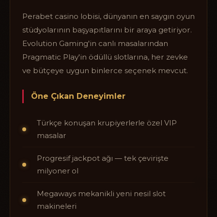
Perabet casino lobisi, dünyanın en saygın oyun
stüdyolarının başyapıtlarını bir araya getiriyor.
Evolution Gaming'in canlı masalarından
Pragmatic Play'in ödüllü slotlarına, her zevke
ve bütçeye uygun binlerce seçenek mevcut.
Öne Çıkan Deneyimler
Türkçe konuşan krupiyerlerle özel VIP
masalar
Progresif jackpot ağı — tek çevirişte
milyoner ol
Megaways mekanikli yeni nesil slot
makineleri