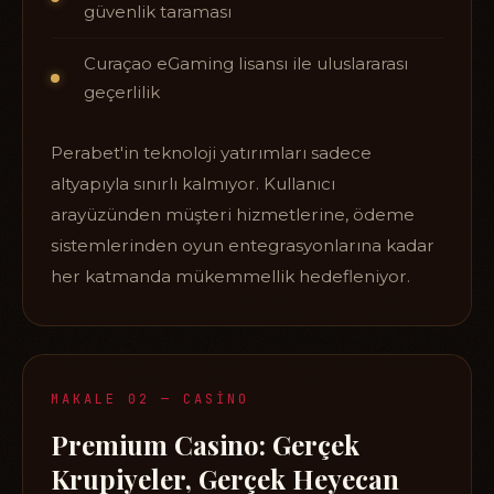
güvenlik taraması
Curaçao eGaming lisansı ile uluslararası
geçerlilik
Perabet'in teknoloji yatırımları sadece
altyapıyla sınırlı kalmıyor. Kullanıcı
arayüzünden müşteri hizmetlerine, ödeme
sistemlerinden oyun entegrasyonlarına kadar
her katmanda mükemmellik hedefleniyor.
MAKALE 02 — CASINO
Premium Casino: Gerçek
Krupiyeler, Gerçek Heyecan